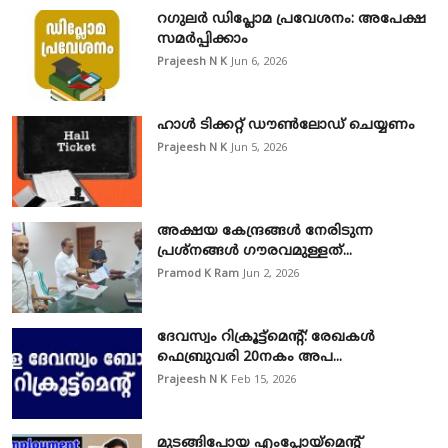
റഗുലർ ഡിപ്ലോമ പ്രവേശനം: അപേക്ഷ
സമർപ്പിക്കാം
Prajeesh N K
Jun 6, 2026
ഹാൾ ടിക്കറ്റ് ഡൗൺലോഡ് ചെയ്യണം
Prajeesh N K
Jun 5, 2026
അക്ഷയ കേന്ദ്രങ്ങൾ നേരിടുന്ന
പ്രശ്നങ്ങൾ ഗൗരവമുള്ളത്...
Pramod K Ram
Jun 2, 2026
ദേവസ്വം റിക്രൂട്ട്മെന്റ്: രേഖകൾ
ഫെബ്രുവരി 20നകം അപ...
Prajeesh N K
Feb 15, 2026
മുടങ്ങിപോയ എംപ്ലോയ്മെന്റ്