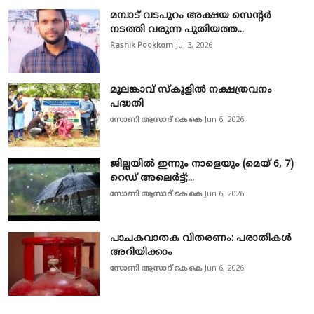
മമ്പാട് വടപുറം അക്ഷയ സെന്റർ
നടത്തി വരുന്ന പുതിയത്ത...
Rashik Pookkom
Jul 3, 2026
മൂലങ്കാവ് സ്കൂളിൽ നക്ഷത്രവനം
പദ്ധതി
സോണി ആസാദ് കെ കെ
Jun 6, 2026
ജില്ലയിൽ ഇന്നും നാളെയും (മെയ് 6, 7)
റെഡ് അലെർട്ട്;...
സോണി ആസാദ് കെ കെ
Jun 6, 2026
പാചകവാതക വിതരണം: പരാതികൾ
അറിയിക്കാം
സോണി ആസാദ് കെ കെ
Jun 6, 2026