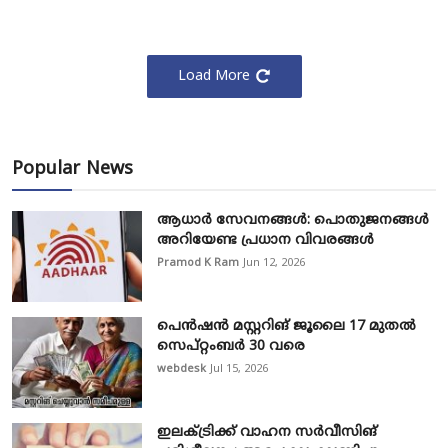
Load More
Popular News
ആധാർ സേവനങ്ങൾ: പൊതുജനങ്ങൾ
അറിയേണ്ട പ്രധാന വിവരങ്ങൾ
Pramod K Ram
Jun 12, 2026
പെൻഷൻ മസ്റ്ററിങ് ജൂലൈ 17 മുതൽ
സെപ്റ്റംബർ 30 വരെ
webdesk
Jul 15, 2026
ഇലക്ട്രിക്ക് വാഹന സർവീസിങ്