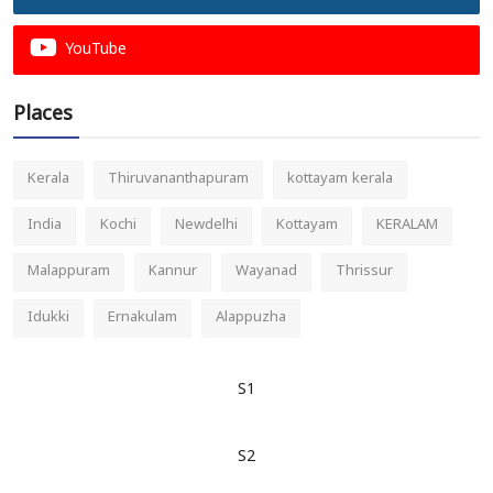
YouTube
Places
Kerala
Thiruvananthapuram
kottayam kerala
India
Kochi
Newdelhi
Kottayam
KERALAM
Malappuram
Kannur
Wayanad
Thrissur
Idukki
Ernakulam
Alappuzha
S1
S2