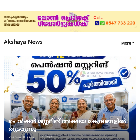
Akshaya News
More
പെൻഷൻ മസ്റ്ററിങ് അക്ഷയ കേന്ദ്രങ്ങളിൽ
തുടരുന്നു
Pramod K Ram
Jul 31, 2026