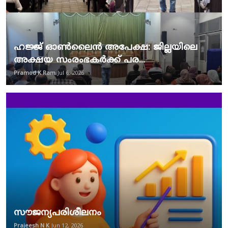
ഹജ്ജ് ഓൺലൈൻ അപേക്ഷ: ജില്ലയിലെ
അക്ഷയ സംരംഭകർക്ക് പര...
Pramod K Ram
Jul 6, 2026
സൗജന്യപരിശീലനം
Prajeesh N K
Jun 12, 2026