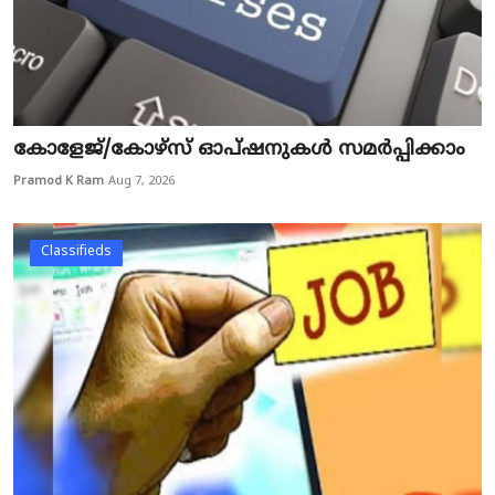
കോളേജ്/കോഴ്‌സ് ഓപ്ഷനുകൾ സമർപ്പിക്കാം
Pramod K Ram
Aug 7, 2026
Classifieds