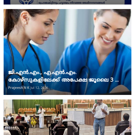
ജി.എൻ.എം., എ.എൻ.എം.
കോഴ്സുകളിലേക്ക് അപേക്ഷ ജൂലൈ 3 ...
Prajeesh N K
Jul 12, 2026