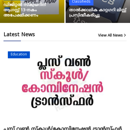
Classifieds
ഡിജിറ്റൽ സ്‌ക്വയറിന്
ആഗസ്റ്റ് 13-നകം
താൽക്കാലിക കാറ്റഗറി ലിസ്റ്റ്
അപേക്ഷിക്കണം
പ്രസിദ്ധീകരിച്ചു
Latest News
View All News
12
Education
പ്ലസ് വൺ സ്‌കൂൾ/കോമ്പിനേഷൻ ട്രാൻസ്ഫർ