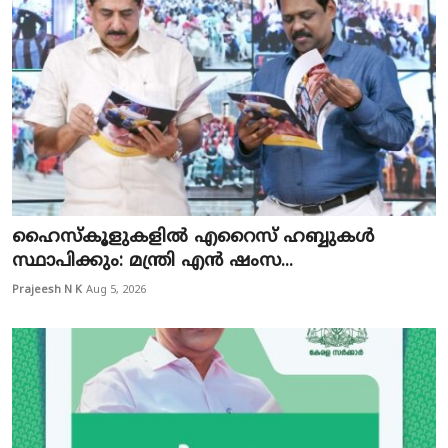
ഹൈസ്‌കൂളുകളിൽ എറൈസ് ഹബ്ബുകൾ
സ്ഥാപിക്കും: മന്ത്രി എൻ ഷംസ...
Prajeesh N K
Aug 5, 2026