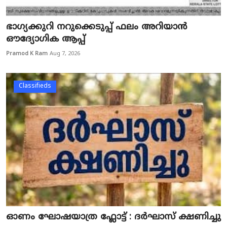
ഭാഗ്യക്കുറി നറുക്കെടുപ്പ് ഫലം അറിയാൻ
ഔദ്യോഗിക ആപ്പ്
Pramod K Ram
Aug 7, 2026
Classifieds
ഓണം ഘോഷയാത്ര ഫ്ലോട്ട് : ദർഘാസ് ക്ഷണിച്ചു