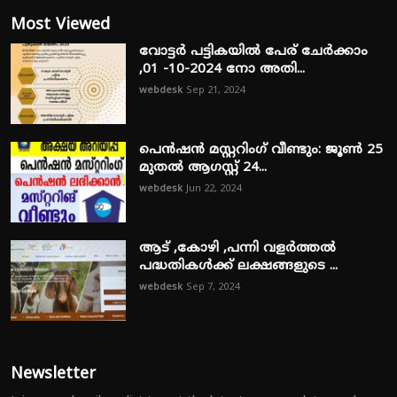
Most Viewed
വോട്ടർ പട്ടികയിൽ പേര് ചേർക്കാം
,01 -10-2024 നോ അതി...
webdesk
Sep 21, 2024
പെൻഷൻ മസ്റ്ററിംഗ് വീണ്ടും: ജൂൺ 25
മുതൽ ആഗസ്റ്റ് 24...
webdesk
Jun 22, 2024
ആട് ,കോഴി ,പന്നി വളർത്തൽ
പദ്ധതികൾക്ക് ലക്ഷങ്ങളുടെ ...
webdesk
Sep 7, 2024
Newsletter