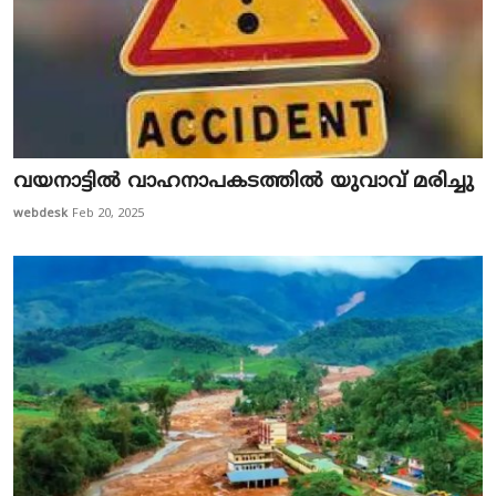
വ​യ​നാ​ട്ടി​ൽ വാ​ഹ​നാ​പ​ക​ട​ത്തി​ൽ യു​വാ​വ് മ​രി​ച്ചു
webdesk
Feb 20, 2025