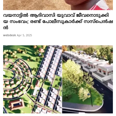
വയനാട്ടിൽ ആ​ദി​വാ​സി യു​വാ​വ് ജീ​വ​നൊ​ടു​ക്കി​
യ സം​ഭ​വം; ര​ണ്ട് പോ​ലീ​സു​കാ​ർ​ക്ക് സ​സ്പെ​ൻ​ഷ​
ൻ
webdesk
Apr 5, 2025