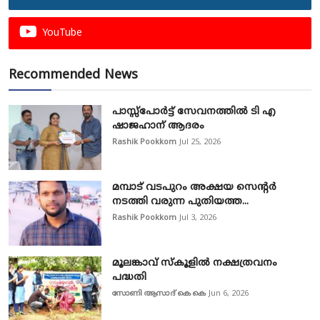
YouTube
Recommended News
പാസ്സ്‌പോർട്ട് സേവനത്തിൽ ടി എ
ഷാജഹാന് ആദരം
Rashik Pookkom
Jul 25, 2026
മമ്പാട് വടപുറം അക്ഷയ സെന്റർ
നടത്തി വരുന്ന പുതിയത്ത...
Rashik Pookkom
Jul 3, 2026
മൂലങ്കാവ് സ്കൂളിൽ നക്ഷത്രവനം
പദ്ധതി
സോണി ആസാദ് കെ കെ
Jun 6, 2026