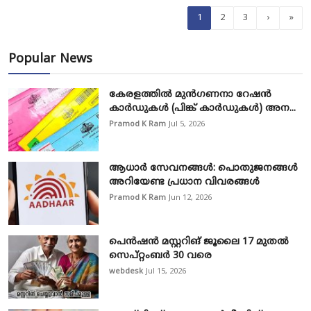
1
2
3
›
»
Popular News
കേരളത്തിൽ മുൻഗണനാ റേഷൻ
കാർഡുകൾ (പിങ്ക് കാർഡുകൾ) അന...
Pramod K Ram
Jul 5, 2026
ആധാർ സേവനങ്ങൾ: പൊതുജനങ്ങൾ
അറിയേണ്ട പ്രധാന വിവരങ്ങൾ
Pramod K Ram
Jun 12, 2026
പെൻഷൻ മസ്റ്ററിങ് ജൂലൈ 17 മുതൽ
സെപ്റ്റംബർ 30 വരെ
webdesk
Jul 15, 2026