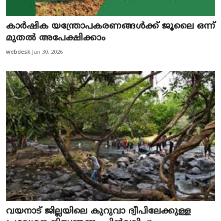
Education
കാര്‍ഷിക യന്ത്രോപകരണങ്ങള്‍ക്ക് ജൂലൈ ഒന്ന്
Entertainment
മുതല്‍ അപേക്ഷിക്കാം
webdesk
Jun 30, 2026
Health
Obituary
Sports
Travel & Tourism
Technology
Gallery
E-Paper
വയനാട് ജില്ലയിലെ കുറുവാ ദ്വീപിലേക്കുള്ള