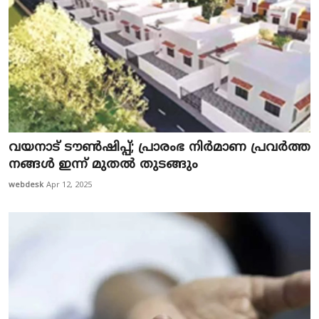
വ​യ​നാ​ട് ടൗ​ണ്‍​ഷി​പ്പ്; പ്രാ​രം​ഭ നി​ർ​മാ​ണ പ്ര​വ​ർ​ത്ത​
ന​ങ്ങ​ൾ ഇ​ന്ന് മു​ത​ൽ തു​ട​ങ്ങും
webdesk
Apr 12, 2025