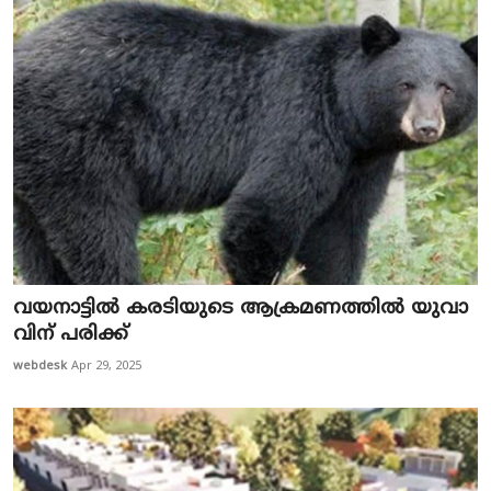
വ​യ​നാ​ട്ടി​ൽ ക​ര​ടി​യു​ടെ ആ​ക്ര​മ​ണ​ത്തി​ൽ യു​വാ​
വി​ന് പ​രി​ക്ക്
webdesk
Apr 29, 2025