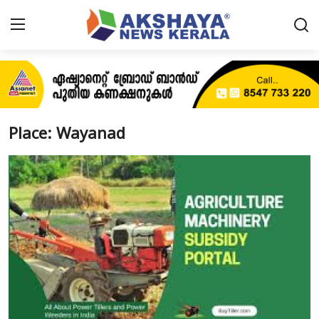
Home
About
Place: Wayanad
Contact
News
Akshaya News
Agriculture
Business
Classifieds