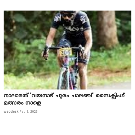
നാലാമത് 'വയനാട് ചുരം ചാലഞ്ച്' സെെക്ലിംഗ്
മത്സരം നാളെ
webdesk
Feb 8, 2025