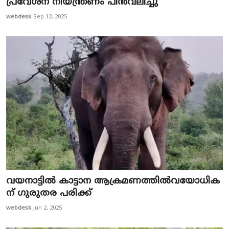
പ്രവേശന നിയന്ത്രണം പിൻവലിച്ചു
webdesk
Sep 12, 2025
വ​യ​നാ​ട്ടി​ല്‍ കാ​ട്ടാ​ന ആ​ക്ര​മ​ണ​ത്തി​ല്‍വ​യോ​ധി​ക​
ന് ഗു​രു​ത​ര പ​രി​ക്ക്
webdesk
Jun 2, 2025