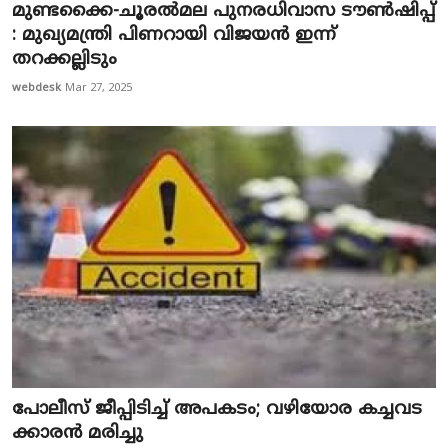
മുണ്ടക്കൈ-ചൂരല്‍മല പുനരധിവാസ ടൗണ്‍ഷിപ്പ്
: മുഖ്യമന്ത്രി പിണറായി വിജയന്‍ ഇന്ന്
തറക്കല്ലിടും
webdesk
Mar 27, 2025
പോ​ലീ​സ് ജീ​പ്പി​ടി​ച്ച് അ​പ​ക​ടം; വ​ഴി​യോ​ര ക​ച്ച​വ​ട​
ക്കാ​ര​ന്‍ മ​രി​ച്ചു