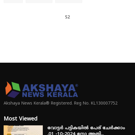
S2
Akshaya News Kerala® Registered. Reg No. KL130007752
Most Viewed
വോട്ടർ പട്ടികയിൽ പേര് ചേർക്കാം
,01 -10-2024 നോ അതി...