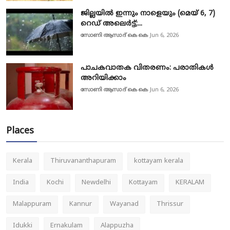
ജില്ലയിൽ ഇന്നും നാളെയും (മെയ് 6, 7)
റെഡ് അലെർട്ട്;...
സോണി ആസാദ് കെ കെ
Jun 6, 2026
പാചകവാതക വിതരണം: പരാതികൾ
അറിയിക്കാം
സോണി ആസാദ് കെ കെ
Jun 6, 2026
Places
Kerala
Thiruvananthapuram
kottayam kerala
India
Kochi
Newdelhi
Kottayam
KERALAM
Malappuram
Kannur
Wayanad
Thrissur
Idukki
Ernakulam
Alappuzha