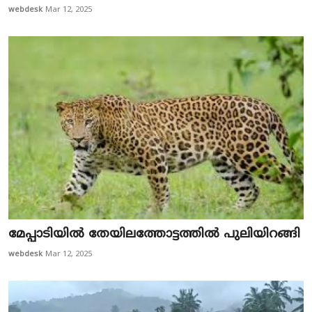
webdesk
Mar 12, 2025
മേ​പ്പാ​ടി​യി​ല്‍ തേ​യി​ല​ത്തോ​ട്ട​ത്തി​ല്‍ പു​ലി​യി​റ​ങ്ങി
webdesk
Mar 12, 2025