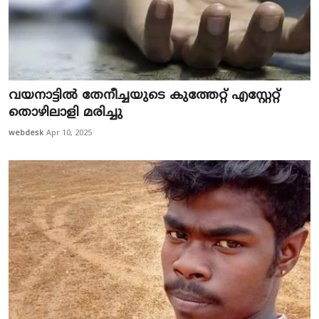
വയനാട്ടിൽ തേ​നീ​ച്ച​യു​ടെ കു​ത്തേ​റ്റ് എ​സ്റ്റേ​റ്റ്
തൊ​ഴി​ലാ​ളി മ​രി​ച്ചു
webdesk
Apr 10, 2025