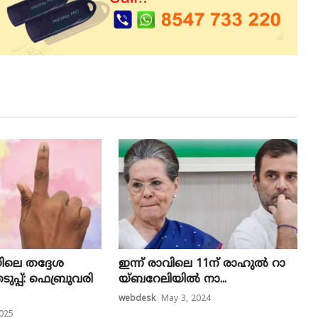
യിലെ തദ്ദേശ
ഇ​ന്ന് രാ​വി​ലെ 11ന് ​രാ​ഹു​ല്‍ റാ​
പ്പ്: ഫെബ്രുവരി
യ്ബ​റേ​ലി​യി​ല്‍ നാ​...
webdesk
May 3, 2024
2025