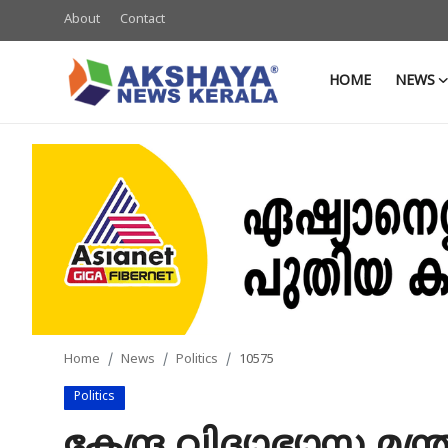
About
Contact
HOME
NEWS
Home
About
Contact
News
Akshaya News
Agriculture
Home
News
Politics
10575
Business
Politics
Classifieds
കേന്ദ്ര വിദ്യാഭ്യാസ മന്