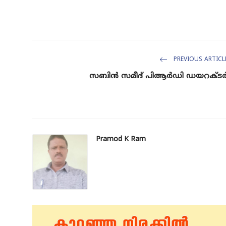
PREVIOUS ARTICL
സ​ബി​ൻ സ​മീ​ദ് പി​ആ​ർ​ഡി ഡ​യ​റ​ക്ട​
Pramod K Ram