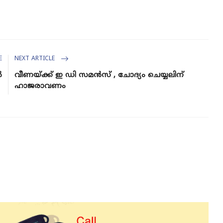
E
NEXT ARTICLE
ർ
വീണയ്ക്ക് ഇ ഡി സമൻസ് , ചോദ്യം ചെയ്യലിന്
ഹാജരാവണം