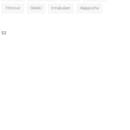
Thrissur
Idukki
Ernakulam
Alappuzha
S2