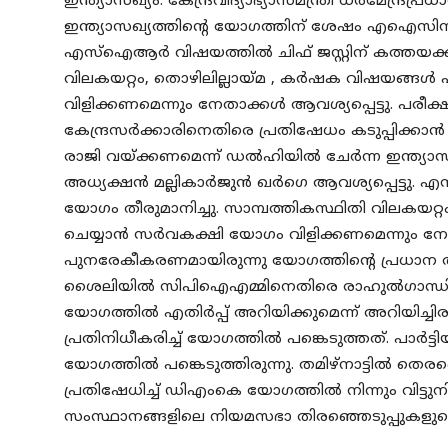
ഇന്ത്യാസഖ്യം. കേന്ദ്രവിദ്യാഭ്യാസമന്ത്രി ധർമേന്ദ
ഇന്ത്യാസഖ്യത്തിന്റെ യോഗത്തിന് ശേഷം എഐസിസി
എസ്ഐആർ വിഷയത്തിൽ ചിഫ് ജസ്റ്റിന് കത്തയക്കാ
വിലകയറ്റം, തൊഴിലില്ലായ്മ , കർഷക വിഷയങ്ങൾ
വിളിക്കണമെന്നും നേതാക്കൾ ആവശ്യപ്പെട്ടു. പരീ
കേന്ദ്രസർക്കാരിനെതിരെ പ്രതിഷേധം കടുപ്പിക്കാൻ ഇന്
രാജി വയ്ക്കണമെന്ന് ഡൽഹിയിൽ ചേർന്ന ഇന്ത്യ
അധ്യക്ഷൻ മല്ലികാർജുൻ ഖർഗെ ആവശ്യപ്പെട്ടു. 
യോഗം തീരുമാനിച്ചു. സാമ്പത്തികസ്ഥിതി വിലകയറ്
ചെയ്യാൻ സർവകക്ഷി യോഗം വിളിക്കണമെന്നും നേതാക
പുനരേകീകരണമായിരുന്നു യോഗത്തിന്റെ പ്രധാന അ
ശൈലിയില്‍ സിപിഐഎമ്മിനെതിരെ രാഹുൽഗാന്ധി
യോഗത്തിൽ എതിർപ്പ് അറിയിക്കുമെന്ന് അറിയിച്ച
പ്രതിനിധീകരിച്ച് യോഗത്തിൽ പങ്കെടുത്തത്. പാർ
യോഗത്തിൽ പങ്കെടുത്തിരുന്നു. തമിഴ്നാട്ടിൽ ത
പ്രതിഷേധിച്ച് ഡിഎംകെ യോഗത്തിൽ നിന്നും വിട്ടു
സംസ്ഥാനങ്ങളിലെ നിയമസഭാ തിരഞ്ഞെടുപ്പുകളുട