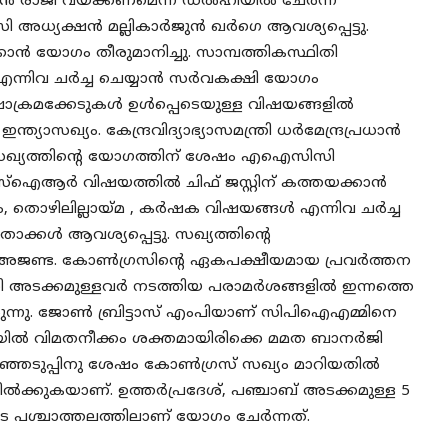
്രപ്രധാൻ രാജി വയ്ക്കണമെന്ന് ഡൽഹിയിൽ ചേർന്ന
 അധ്യക്ഷൻ മല്ലികാർജുൻ ഖർഗെ ആവശ്യപ്പെട്ടു.
ൻ യോഗം തീരുമാനിച്ചു. സാമ്പത്തികസ്ഥിതി
 എന്നിവ ചർച്ച ചെയ്യാൻ സർവകക്ഷി യോഗം
ക്ഷാക്രമക്കേടുകൾ ഉൾപ്പെടെയുള്ള വിഷയങ്ങളിൽ
ത്യാസഖ്യം. കേന്ദ്രവിദ്യാഭ്യാസമന്ത്രി ധർമേന്ദ്രപ്രധാൻ
ാസഖ്യത്തിന്റെ യോഗത്തിന് ശേഷം എഐസിസി
എസ്ഐആർ വിഷയത്തിൽ ചിഫ് ജസ്റ്റിന് കത്തയക്കാൻ
റം, തൊഴിലില്ലായ്മ , കർഷക വിഷയങ്ങൾ എന്നിവ ചർച്ച
്കൾ ആവശ്യപ്പെട്ടു. സഖ്യത്തിന്റെ
ജണ്ട. കോണ്‍ഗ്രസിന്റെ ഏകപക്ഷീയമായ പ്രവര്‍ത്തന
 അടക്കമുള്ളവർ നടത്തിയ പരാമർശങ്ങളിൽ ഇന്നത്തെ
ിരുന്നു. ജോൺ ബ്രിട്ടാസ് എംപിയാണ് സിപിഐഎമ്മിനെ
ട്ടിയിൽ വിമതനീക്കം ശക്തമായിരിക്കെ മമത ബാനർജി
െരഞ്ഞെടുപ്പിനു ശേഷം കോൺഗ്രസ് സഖ്യം മാറിയതിൽ
നിൽക്കുകയാണ്. ഉത്തർപ്രദേശ്, പഞ്ചാബ് അടക്കമുള്ള 5
െ പശ്ചാത്തലത്തിലാണ് യോഗം ചേർന്നത്.