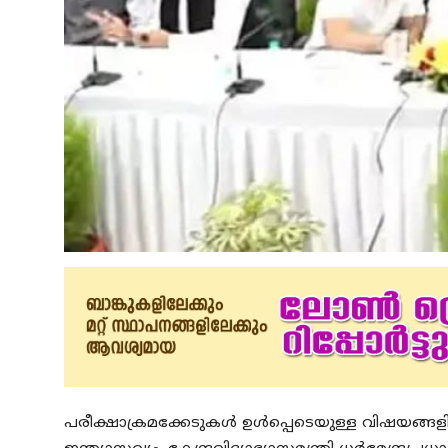
പരീക്ഷാക്രമക്കേടുകൾ ഉൾപ്പെടെയുള്ള വിഷയങ്ങളി