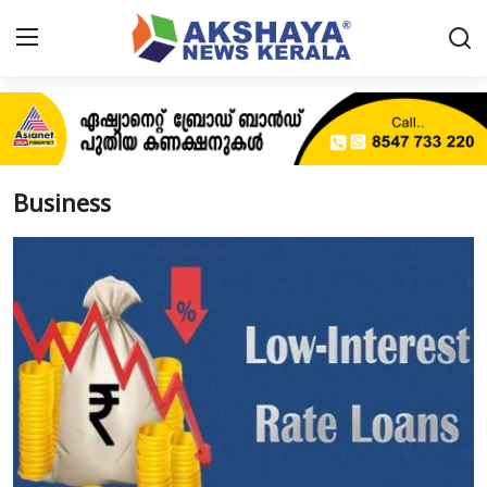
Home
About
Business
Contact
News
Akshaya News
Agriculture
Business
Classifieds