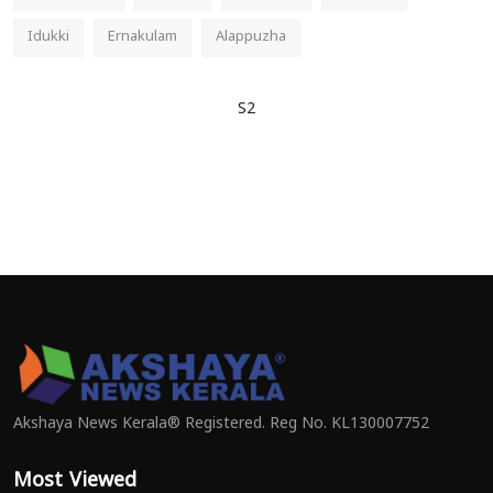
Idukki
Ernakulam
Alappuzha
S2
Akshaya News Kerala® Registered. Reg No. KL130007752
Most Viewed