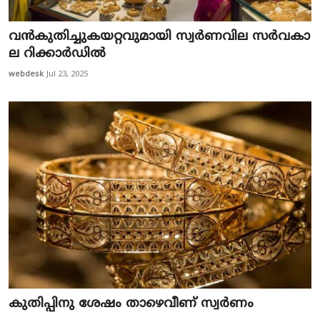
വ​ൻ​കു​തി​ച്ചു​ക​യ​റ്റ​വു​മാ​യി സ്വ​ർ​ണ​വി​ല സ​ർ​വ​കാ​
ല റി​ക്കാ​ർ​ഡി​ൽ
webdesk
Jul 23, 2025
കു​തി​പ്പി​നു ശേ​ഷം താ​ഴെ​വീ​ണ് സ്വ​ർ​ണം