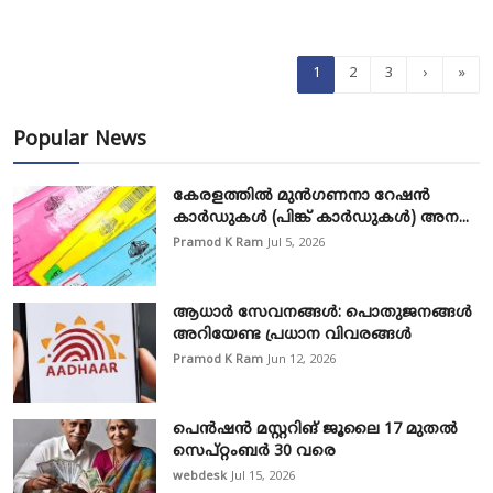
1
2
3
›
»
Popular News
കേരളത്തിൽ മുൻഗണനാ റേഷൻ
കാർഡുകൾ (പിങ്ക് കാർഡുകൾ) അന...
Pramod K Ram
Jul 5, 2026
ആധാർ സേവനങ്ങൾ: പൊതുജനങ്ങൾ
അറിയേണ്ട പ്രധാന വിവരങ്ങൾ
Pramod K Ram
Jun 12, 2026
പെൻഷൻ മസ്റ്ററിങ് ജൂലൈ 17 മുതൽ
സെപ്റ്റംബർ 30 വരെ
webdesk
Jul 15, 2026