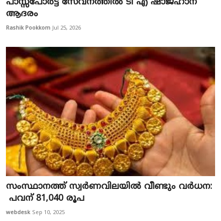
പാസ്സ്‌പോർട്ട് സേവനത്തിൽ ടി എ ഷാജഹാന്
ആദരം
Rashik Pookkom
Jul 25, 2026
സം​സ്ഥാ​ന​ത്ത് സ്വ​ർ​ണ​വി​ല​യി​ൽ വീ​ണ്ടും വ​ർ​ധ​ന:
പ​വ​ന് 81,040 രൂ​പ
webdesk
Sep 10, 2025