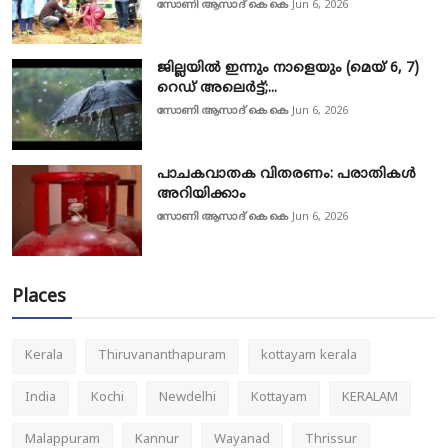
സോണി ആസാദ് കെ കെ
Jun 6, 2026
ജില്ലയിൽ ഇന്നും നാളെയും (മെയ് 6, 7)
റെഡ് അലെർട്ട്;...
സോണി ആസാദ് കെ കെ
Jun 6, 2026
പാചകവാതക വിതരണം: പരാതികൾ
അറിയിക്കാം
സോണി ആസാദ് കെ കെ
Jun 6, 2026
Places
Kerala
Thiruvananthapuram
kottayam kerala
India
Kochi
Newdelhi
Kottayam
KERALAM
Malappuram
Kannur
Wayanad
Thrissur