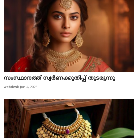
സം​സ്ഥാ​ന​ത്ത് സ്വ​ർ​ണ​ക്കു​തി​പ്പ് തു​ട​രു​ന്നു
webdesk
Jun 4, 2025