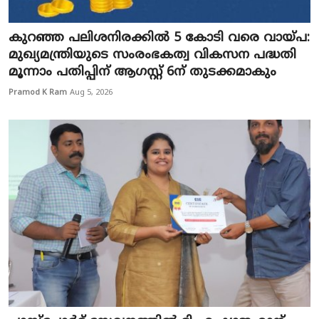
Education
കുറഞ്ഞ പലിശനിരക്കിൽ 5 കോടി വരെ വായ്പ:
Entertainment
മുഖ്യമന്ത്രിയുടെ സംരംഭകത്വ വികസന പദ്ധതി
മൂന്നാം പതിപ്പിന് ആഗസ്റ്റ് 6ന് തുടക്കമാകും
Health
Pramod K Ram
Aug 5, 2026
Obituary
Sports
Travel & Tourism
Technology
Gallery
E-Paper