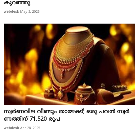
കുറഞ്ഞു
webdesk
May 2, 2025
സ്വ​ർ​ണ​വി​ല വീ​ണ്ടും താ​ഴേ​ക്ക്; ഒ​രു പ​വ​ൻ സ്വ​ർ​
ണ​ത്തി​ന് 71,520 രൂ​പ​
webdesk
Apr 28, 2025