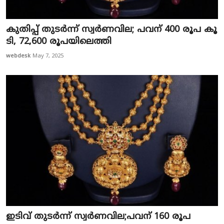
കു​തി​പ്പ് തു​ട​ർ‌​ന്ന് സ്വ​ർ​ണ​വി​ല; പ​വ​ന് 400 രൂ​പ കൂ​
ടി, 72,600 രൂ​പയിലെത്തി
webdesk
May 7, 2025
ഇ​ടി​വ് തു​ട​ർ​ന്ന് സ്വ​ർ​ണ​വി​ല;പ​വ​ന് 160 രൂ​പ​