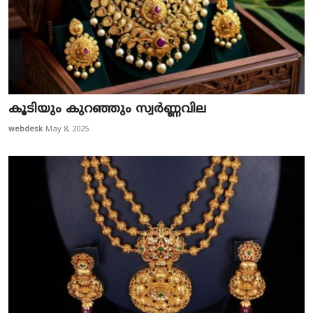
കൂ​ടി​യും കു​റ​ഞ്ഞും സ്വർണ്ണവില
webdesk
May 8, 2025