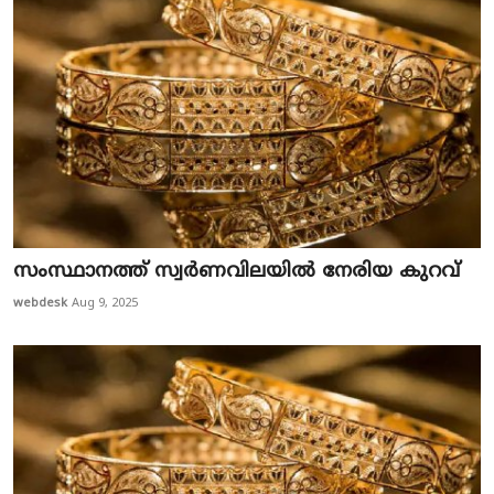
സം​സ്ഥാ​ന​ത്ത് സ്വ​ര്‍​ണ​വി​ല​യി​ല്‍ നേ​രി​യ കു​റ​വ്
webdesk
Aug 9, 2025