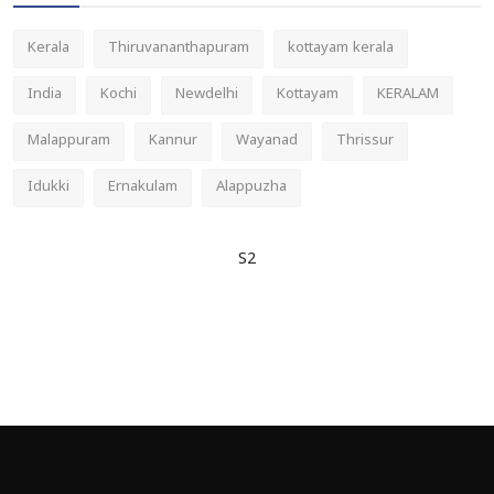
Kerala
Thiruvananthapuram
kottayam kerala
India
Kochi
Newdelhi
Kottayam
KERALAM
Malappuram
Kannur
Wayanad
Thrissur
Idukki
Ernakulam
Alappuzha
S2