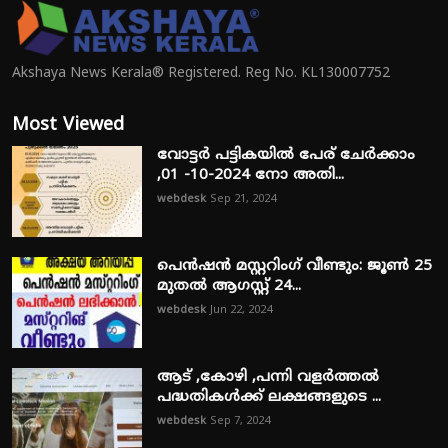
Akshaya News Kerala® Registered. Reg No. KL130007752
Most Viewed
വോട്ടർ പട്ടികയിൽ പേര് ചേർക്കാം
,01 -10-2024 നോ അതി...
webdesk
Sep 21, 2024
പെൻഷൻ മസ്റ്ററിംഗ് വീണ്ടും: ജൂൺ 25
മുതൽ ആഗസ്റ്റ് 24...
webdesk
Jun 22, 2024
ആട് ,കോഴി ,പന്നി വളർത്തൽ
പദ്ധതികൾക്ക് ലക്ഷങ്ങളുടെ ...
webdesk
Sep 7, 2024