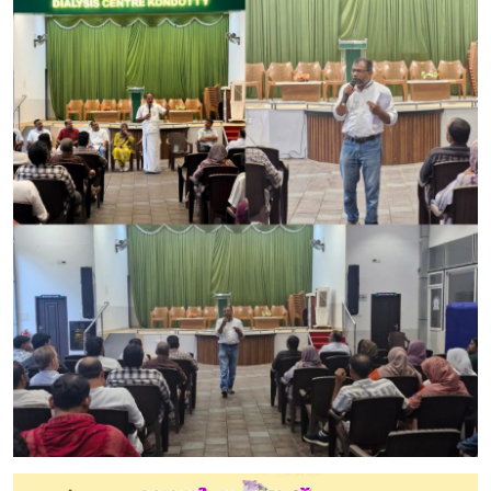
Education
Entertainment
Health
Obituary
Sports
Travel & Tourism
Technology
Gallery
E-Paper