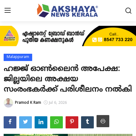
Home
About
Malappuram
Contact
ഹജ്ജ് ഓൺലൈൻ അപേക്ഷ:
ജില്ലയിലെ അക്ഷയ
News
സംരംഭകർക്ക് പരിശീലനം നൽകി
Akshaya News
Pramod K Ram
Jul 6, 2026
Agriculture
Business
Classifieds