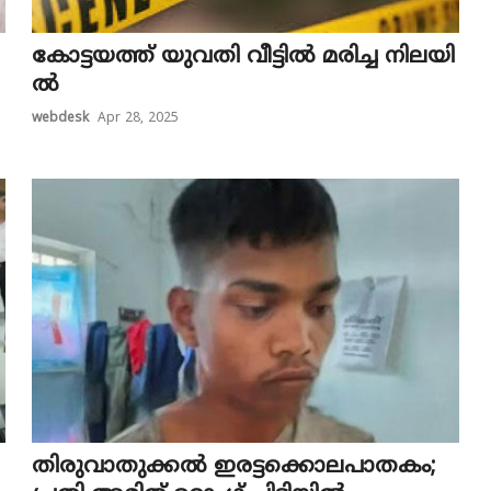
കോ​ട്ട​യ​ത്ത് യു​വ​തി വീ​ട്ടി​ൽ മ​രി​ച്ച നി​ല​യി​
ൽ
webdesk
Apr 28, 2025
തി​രു​വാ​തു​ക്ക​ൽ ഇ​ര​ട്ട​ക്കൊ​ല​പാ​ത​കം;