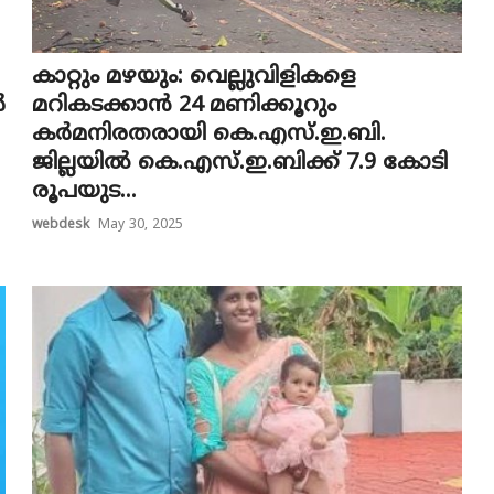
കാറ്റും മഴയും: വെല്ലുവിളികളെ
ൾ
മറികടക്കാൻ 24 മണിക്കൂറും
കർമനിരതരായി കെ.എസ്.ഇ.ബി.
ജില്ലയിൽ കെ.എസ്.ഇ.ബിക്ക് 7.9 കോടി
രൂപയുട...
webdesk
May 30, 2025