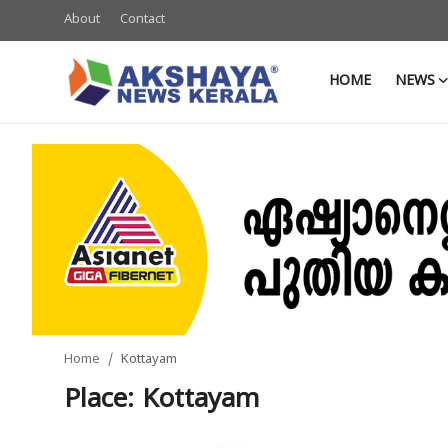
About
Contact
HOME
NEWS
Home
About
Contact
News
Akshaya News
Agriculture
Home
Kottayam
Business
Place: Kottayam
Classifieds