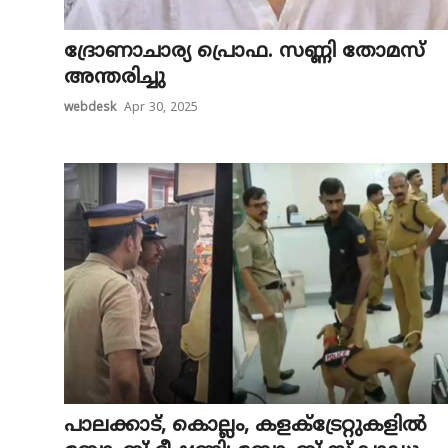
ദ്രോണാചാര്യ പ്രൊഫ. സണ്ണി തോമസ്
അന്തരിച്ചു
webdesk
Apr 30, 2025
പാ​ല​ക്കാ​ട്, കൊ​ല്ലം, ക​ള​ക്ട്രേ​റ്റു​ക​ളി​ൽ