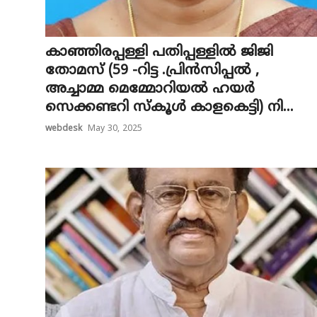
കാഞ്ഞിരപ്പള്ളി പതിപ്പള്ളിൽ ജിജി
തോമസ് (59 -റിട്ട .പ്രിൻസിപ്പൽ ,
അച്ചാമ്മ മെമ്മോറിയൽ ഹയർ
സെക്കണ്ടറി സ്കൂൾ കാളകെട്ടി) നി...
webdesk
May 30, 2025