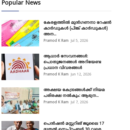
Popular News
കേരളത്തിൽ മുൻഗണനാ റേഷൻ
കാർഡുകൾ (പിങ്ക് കാർഡുകൾ)
അന...
Pramod K Ram
Jul 5, 2026
ആധാർ സേവനങ്ങൾ:
പൊതുജനങ്ങൾ അറിയേണ്ട
പ്രധാന വിവരങ്ങൾ
Pramod K Ram
Jun 12, 2026
അക്ഷയ കേന്ദ്രങ്ങള്‍ക്ക് നിയമ
പരിരക്ഷ നൽകും: ആഭ്യന...
Pramod K Ram
Jul 7, 2026
പെൻഷൻ മസ്റ്ററിങ് ജൂലൈ 17
മുതൽ സെപ്റ്റംബർ 30 വരെ