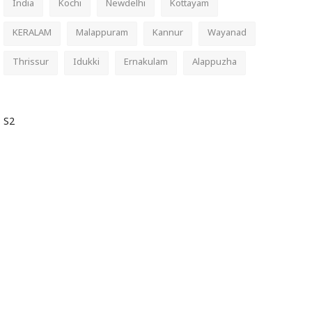
India
Kochi
Newdelhi
Kottayam
KERALAM
Malappuram
Kannur
Wayanad
Thrissur
Idukki
Ernakulam
Alappuzha
S2