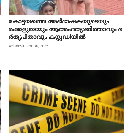
കോട്ടയത്തെ അഭിഭാഷകയുടെയും
മക്കളുടെയും ആത്മഹത്യ;ഭ​ർ​ത്താ​വും ഭ​
ർ​തൃ​പി​താ​വും ക​സ്റ്റ​ഡി​യി​ൽ
webdesk
Apr 30, 2025