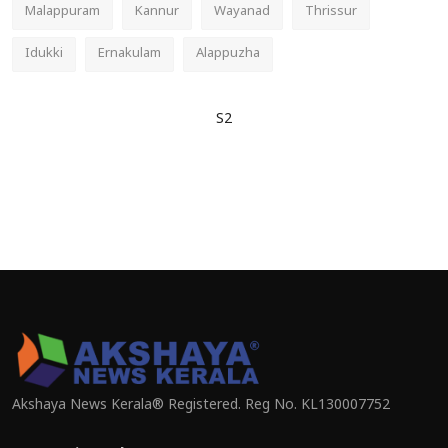
Malappuram
Kannur
Wayanad
Thrissur
Idukki
Ernakulam
Alappuzha
S2
Akshaya News Kerala® Registered. Reg No. KL130007752