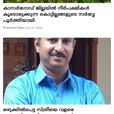
കാസർഗോഡ് ജില്ലയിൽ നീർപക്ഷികൾ
കൂടൊരുക്കുന്ന കൊറ്റില്ലങ്ങളുടെ സർവ്വേ
പൂർത്തിയായി.
Pramod K Ram
Aug 23, 2024
ഒഴുക്കിൽപെട്ട സ്ത്രീയെ വളരെ