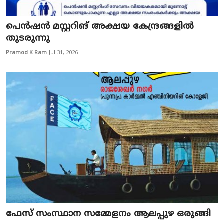
Education
പെൻഷൻ മസ്റ്ററിങ് അക്ഷയ കേന്ദ്രങ്ങളിൽ
Entertainment
തുടരുന്നു
Pramod K Ram
Jul 31, 2026
Health
Obituary
Sports
Travel & Tourism
Technology
Gallery
E-Paper
ഫേസ് സംസ്ഥാന സമ്മേളനം ആലപ്പുഴ ഒരുങ്ങി