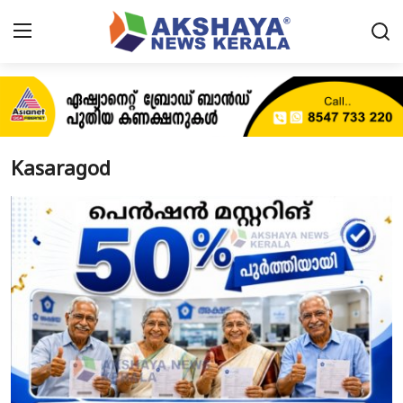
Home
About
Kasaragod
Contact
News
Akshaya News
Agriculture
Business
Classifieds