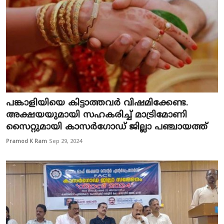
പങ്കാളിയിയെ കിട്ടാത്തവർ വിഷമിക്കേണ്ട.
അക്ഷയയുമായി സഹകരിച്ച് മാട്രിമോണി
സൈറ്റുമായി കാസർഗോഡ് ജില്ലാ പഞ്ചായത്ത്
Pramod K Ram
Sep 29, 2024