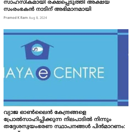
സാഹസികമായി രക്ഷപ്പെടുത്തി അക്ഷയ
സംരംഭകൻ നാടിന് അഭിമാനമായി
Pramod K Ram
Aug 8, 2024
വ്യാജ ഓൺലൈൻ കേന്ദ്രങ്ങളെ
പ്രോൽസാഹിപ്പിക്കുന്ന നിലപാടിൽ നിന്നും
തദ്ദേശസ്വയംഭരണ സ്ഥാപനങ്ങൾ പിൻമാറണം: