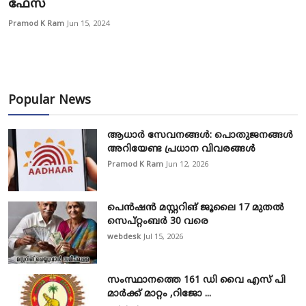
ഫേസ്
Pramod K Ram
Jun 15, 2024
Popular News
ആധാർ സേവനങ്ങൾ: പൊതുജനങ്ങൾ
അറിയേണ്ട പ്രധാന വിവരങ്ങൾ
Pramod K Ram
Jun 12, 2026
പെൻഷൻ മസ്റ്ററിങ് ജൂലൈ 17 മുതൽ
സെപ്റ്റംബർ 30 വരെ
webdesk
Jul 15, 2026
സംസ്ഥാനത്തെ 161 ഡി വൈ എസ് പി
മാർക്ക് മാറ്റം ,റിജോ ...