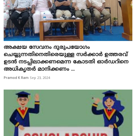
അക്ഷയ സേവനം ദുരുപയോഗം
ചെയ്യുന്നതിനെതിരെയുള്ള സർക്കാർ ഉത്തരവ്
ഉടൻ നടപ്പിലാക്കണമെന്ന കോടതി ഓർഡറിനെ
അധികൃതർ മാനിക്കണം ...
Pramod K Ram
Sep 23, 2024