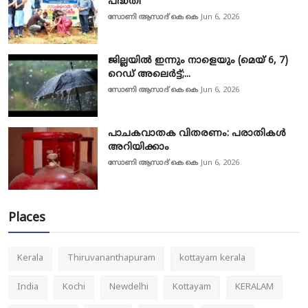
പദ്ധതി
സോണി ആസാദ് കെ കെ
Jun 6, 2026
ജില്ലയിൽ ഇന്നും നാളെയും (മെയ് 6, 7)
റെഡ് അലെർട്ട്;...
സോണി ആസാദ് കെ കെ
Jun 6, 2026
പാചകവാതക വിതരണം: പരാതികൾ
അറിയിക്കാം
സോണി ആസാദ് കെ കെ
Jun 6, 2026
Places
Kerala
Thiruvananthapuram
kottayam kerala
India
Kochi
Newdelhi
Kottayam
KERALAM