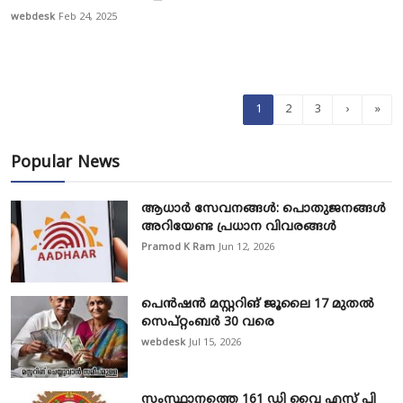
webdesk
Feb 24, 2025
1
2
3
›
»
Popular News
ആധാർ സേവനങ്ങൾ: പൊതുജനങ്ങൾ
അറിയേണ്ട പ്രധാന വിവരങ്ങൾ
Pramod K Ram
Jun 12, 2026
പെൻഷൻ മസ്റ്ററിങ് ജൂലൈ 17 മുതൽ
സെപ്റ്റംബർ 30 വരെ
webdesk
Jul 15, 2026
സംസ്ഥാനത്തെ 161 ഡി വൈ എസ് പി