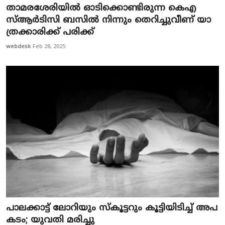
താ​മ​ര​ശേ​രിയിൽ ഓ​ടി​ക്കൊ​ണ്ടി​രു​ന്ന കെ​എ​
സ്ആ​ര്‍​ടി​സി ബ​സി​ല്‍ നി​ന്നും തെ​റി​ച്ചു​വീ​ണ് യാ​
ത്ര​ക്കാ​രി​ക്ക് പ​രി​ക്ക്
webdesk
Feb 28, 2025
പാ​ല​ക്കാ​ട്ട് ലോ​റി​യും സ്കൂ​ട്ട​റും കൂ​ട്ടി​യി​ടി​ച്ച് അ​പ​
ക​ടം; യു​വ​തി മ​രി​ച്ചു