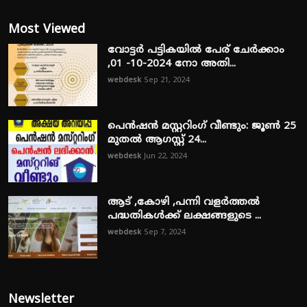
Most Viewed
വോട്ടർ പട്ടികയിൽ പേര് ചേർക്കാം
,01 -10-2024 നോ അതി...
webdesk
Sep 21, 2024
പെൻഷൻ മസ്റ്ററിംഗ് വീണ്ടും: ജൂൺ 25
മുതൽ ആഗസ്റ്റ് 24...
webdesk
Jun 22, 2024
ആട് ,കോഴി ,പന്നി വളർത്തൽ
പദ്ധതികൾക്ക് ലക്ഷങ്ങളുടെ ...
webdesk
Sep 7, 2024
Newsletter