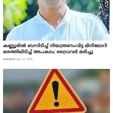
കണ്ണൂരിൽ ബ​സി​ടി​ച്ച് നി​യ​ന്ത്ര​ണം​വി​ട്ട മി​നി​ലോ​റി
മ​ര​ത്തി​ലി​ടി​ച്ച് അ​പ​ക​ടം; ഡ്രൈ​വ​ർ മ​രി​ച്ചു
webdesk
Apr 22, 2025