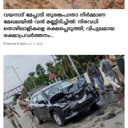
Education
വയനാട് മേപ്പാടി തുരങ്കപാതാ നിർമ്മാണ
Entertainment
മേഖലയിൽ വൻ മണ്ണിടിച്ചിൽ: നിരവധി
തൊഴിലാളികളെ രക്ഷപ്പെടുത്തി; വിപുലമായ
Health
രക്ഷാപ്രവർത്തനം...
Pramod K Ram
Jul 7, 2026
Obituary
Sports
Travel & Tourism
Technology
Gallery
E-Paper