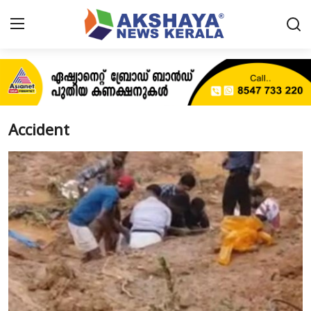
Home
About
Accident
Contact
News
Akshaya News
Agriculture
Business
Classifieds