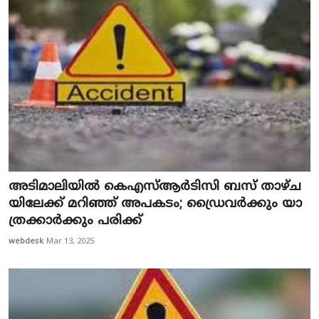
അ​ടി​മാ​ലി​യി​ൽ കെ​എ​സ്ആ​ർ​ടി​സി ബ​സ് താ​ഴ്ച​
യി​ലേ​ക്ക് മ​റി​ഞ്ഞ് അ​പ​ക​ടം; ഡ്രൈ​വ​ർ​ക്കും യാ​
ത്ര​ക്കാ​ർ​ക്കും പ​രി​ക്ക്
webdesk
Mar 13, 2025