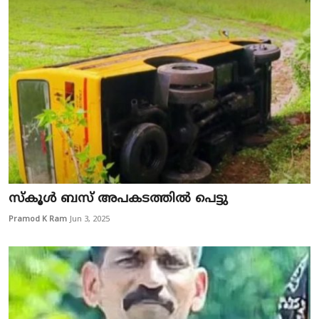
സ്കൂൾ ബസ് അപകടത്തിൽ പെട്ടു
Pramod K Ram
Jun 3, 2025