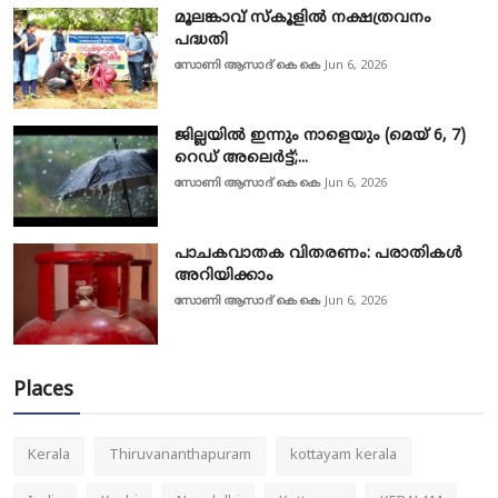
മൂലങ്കാവ് സ്കൂളിൽ നക്ഷത്രവനം
പദ്ധതി
സോണി ആസാദ് കെ കെ
Jun 6, 2026
ജില്ലയിൽ ഇന്നും നാളെയും (മെയ് 6, 7)
റെഡ് അലെർട്ട്;...
സോണി ആസാദ് കെ കെ
Jun 6, 2026
പാചകവാതക വിതരണം: പരാതികൾ
അറിയിക്കാം
സോണി ആസാദ് കെ കെ
Jun 6, 2026
Places
Kerala
Thiruvananthapuram
kottayam kerala