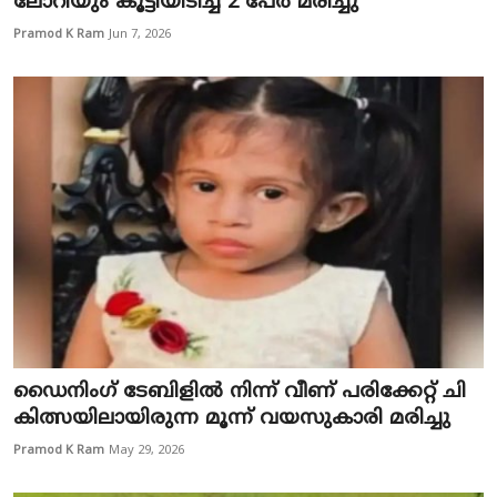
ലോറിയും കൂട്ടിയിടിച്ച് 2 പേർ മരിച്ചു
Pramod K Ram
Jun 7, 2026
ഡൈ​നിം​ഗ് ടേ​ബി​ളി​ൽ നി​ന്ന് വീ​ണ് പ​രി​ക്കേ​റ്റ് ചി​
കി​ത്സ​യി​ലാ​യി​രു​ന്ന മൂ​ന്ന് വ​യ​സു​കാ​രി മ​രി​ച്ചു
Pramod K Ram
May 29, 2026