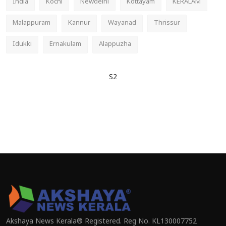
India
Kochi
Newdelhi
Kottayam
KERALAM
Malappuram
Kannur
Wayanad
Thrissur
Idukki
Ernakulam
Alappuzha
S2
Akshaya News Kerala® Registered. Reg No. KL130007752