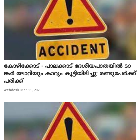
കോ​ഴി​ക്കോ​ട് - പാ​ല​ക്കാ​ട് ദേ​ശീ​യ​പാ​ത​യി​ൽ ടാ​
ങ്ക​ർ ലോ​റി​യും കാ​റും കൂ​ട്ടി​യി​ടി​ച്ചു; ര​ണ്ടു​പേ​ർ​ക്ക്
പ​രി​ക്ക്
webdesk
Mar 11, 2025