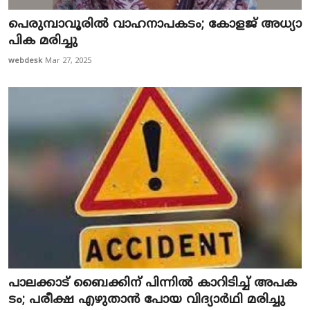
പെ​രു​മ്പാ​വൂ​രി​ല്‍ വാ​ഹ​നാ​പ​ക​ടം; കോ​ള​ജ് അ​ധ്യാ​
പി​ക മ​രി​ച്ചു
webdesk
Mar 27, 2025
പാ​ല​ക്കാ​ട് ബൈ​ക്കി​ന് പി​ന്നി​ല്‍ കാ​റി​ടി​ച്ച് അ​പ​ക​
ടം; പ​രീ​ക്ഷ എ​ഴു​താ​ന്‍ പോ​യ വി​ദ്യാ​ര്‍​ഥി മ​രി​ച്ചു