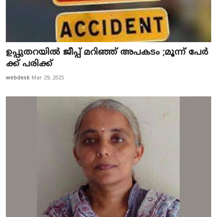
ഉപ്പുതറയിൽ ജീപ്പ് മറിഞ്ഞ് അപകടം ;മൂ​ന്ന് പേ​ർ​
ക്ക് പ​രി​ക്ക്
webdesk
Mar 29, 2025