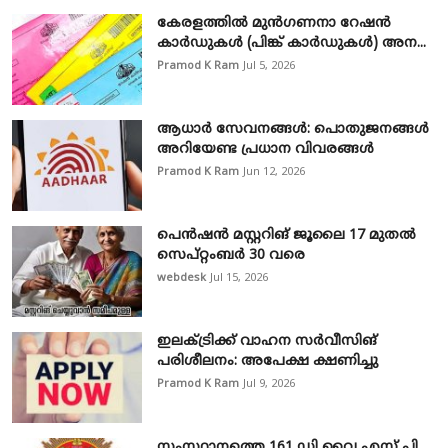
കേരളത്തിൽ മുൻഗണനാ റേഷൻ
കാർഡുകൾ (പിങ്ക് കാർഡുകൾ) അന...
Pramod K Ram
Jul 5, 2026
ആധാർ സേവനങ്ങൾ: പൊതുജനങ്ങൾ
അറിയേണ്ട പ്രധാന വിവരങ്ങൾ
Pramod K Ram
Jun 12, 2026
പെൻഷൻ മസ്റ്ററിങ് ജൂലൈ 17 മുതൽ
സെപ്റ്റംബർ 30 വരെ
webdesk
Jul 15, 2026
ഇലക്ട്രിക്ക് വാഹന സർവീസിങ്
പരിശീലനം: അപേക്ഷ ക്ഷണിച്ചു
Pramod K Ram
Jul 9, 2026
സംസ്ഥാനത്തെ 161 ഡി വൈ എസ് പി