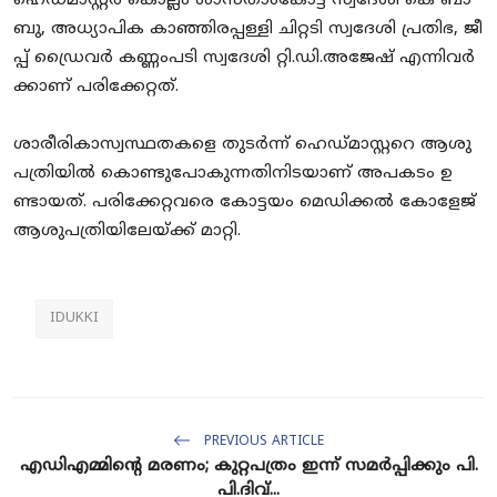
ഹെ​ഡ്മാ​സ്റ്റ​ർ കൊ​ല്ലം ശാ​സ്താം​കോ​ട്ട സ്വ​ദേ​ശി കെ ​ബാ​
ബു, അ​ധ്യാ​പി​ക കാ​ഞ്ഞി​ര​പ്പ​ള്ളി ചി​റ്റ​ടി സ്വ​ദേ​ശി പ്ര​തി​ഭ, ജീ​
പ്പ് ഡ്രൈ​വ​ർ ക​ണ്ണം​പ​ടി സ്വ​ദേ​ശി റ്റി.​ഡി.​അ​ജേ​ഷ് എ​ന്നി​വ​ർ​
ക്കാ​ണ് പ​രി​ക്കേ​റ്റ​ത്.
ശാ​രീ​രി​കാ​സ്വ​സ്ഥ​ത​ക​ളെ തു​ട​ർ​ന്ന് ഹെ​ഡ്മാ​സ്റ്റ​റെ ആ​ശു​
പ​ത്രി​യി​ൽ കൊ​ണ്ടു​പോ​കു​ന്ന​തി​നി​ട​യാ​ണ് അ​പ​ക​ടം ഉ​
ണ്ടാ​യ​ത്. പ​രി​ക്കേ​റ്റ​വ​രെ കോ​ട്ട​യം മെ​ഡി​ക്ക​ൽ കോ​ളേ​ജ്
ആ​ശു​പ​ത്രി​യി​ലേ​യ്ക്ക് മാ​റ്റി.
IDUKKI
PREVIOUS ARTICLE
എ​ഡി​എ​മ്മി​ന്‍റെ മ​ര​ണം; കു​റ്റ​പ​ത്രം ഇ​ന്ന് സ​മ​ര്‍​പ്പി​ക്കും പി.​
പി.​ദി​വ്...