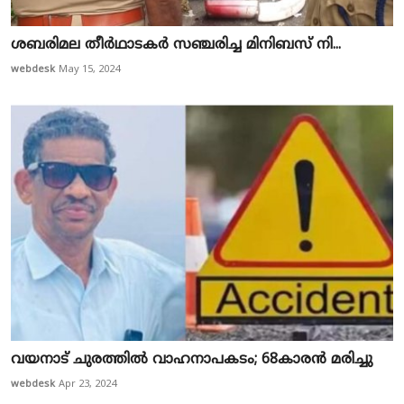
ശ​ബ​രി​മ​ല തീ​ര്‍​ഥാ​ട​ക​ര്‍ സ​ഞ്ച​രി​ച്ച മി​നിബ​സ് നി​...
webdesk
May 15, 2024
വയനാട് ചുരത്തിൽ വാഹനാപകടം; 68കാരൻ മരിച്ചു
webdesk
Apr 23, 2024