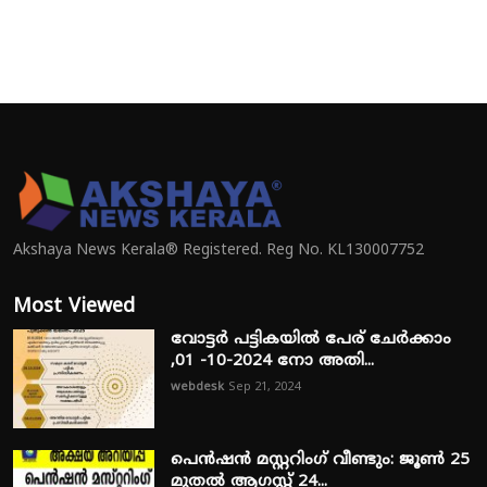
Akshaya News Kerala® Registered. Reg No. KL130007752
Most Viewed
വോട്ടർ പട്ടികയിൽ പേര് ചേർക്കാം
,01 -10-2024 നോ അതി...
webdesk
Sep 21, 2024
പെൻഷൻ മസ്റ്ററിംഗ് വീണ്ടും: ജൂൺ 25
മുതൽ ആഗസ്റ്റ് 24...