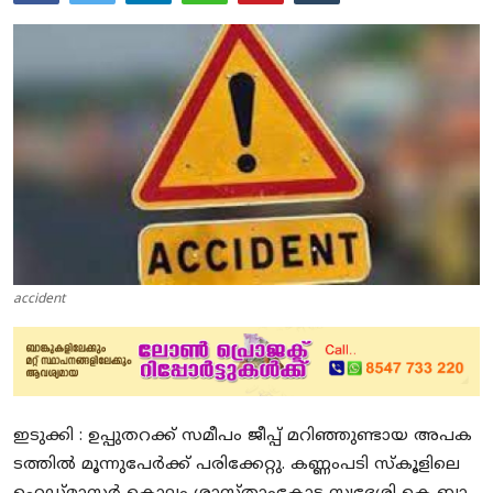
Education
Entertainment
Health
Obituary
Sports
Travel & Tourism
accident
Technology
Gallery
E-Paper
ഇ​ടു​ക്കി : ഉ​പ്പു​ത​റ​ക്ക് സ​മീ​പം ജീ​പ്പ് മ​റി​ഞ്ഞു​ണ്ടാ​യ അ​പ​ക​
ട​ത്തി​ൽ മൂ​ന്നു​പേ​ർ​ക്ക് പ​രി​ക്കേ​റ്റു. ക​ണ്ണം​പ​ടി സ്കൂ​ളി​ലെ