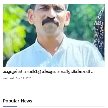
കണ്ണൂരിൽ ബ​സി​ടി​ച്ച് നി​യ​ന്ത്ര​ണം​വി​ട്ട മി​നി​ലോ​റി ...
webdesk
Apr 22, 2025
Popular News