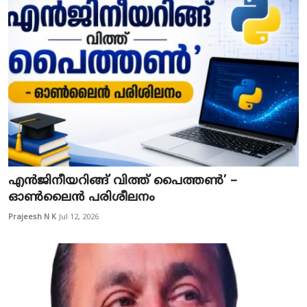
എൻജിനീയറിങ്ങ് വിത്ത് പൈത്തൺ’ –
ഓൺലൈൻ പരിശീലനം
Prajeesh N K
Jul 12, 2026