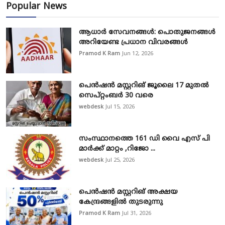
Popular News
ആധാർ സേവനങ്ങൾ: പൊതുജനങ്ങൾ
അറിയേണ്ട പ്രധാന വിവരങ്ങൾ
Pramod K Ram
Jun 12, 2026
പെൻഷൻ മസ്റ്ററിങ് ജൂലൈ 17 മുതൽ
സെപ്റ്റംബർ 30 വരെ
webdesk
Jul 15, 2026
സംസ്ഥാനത്തെ 161 ഡി വൈ എസ് പി
മാർക്ക് മാറ്റം ,റിജോ ...
webdesk
Jul 25, 2026
പെൻഷൻ മസ്റ്ററിങ് അക്ഷയ
കേന്ദ്രങ്ങളിൽ തുടരുന്നു
Pramod K Ram
Jul 31, 2026