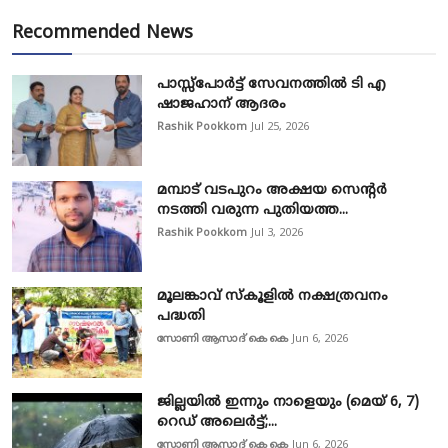
Recommended News
പാസ്സ്‌പോർട്ട് സേവനത്തിൽ ടി എ
ഷാജഹാന് ആദരം
Rashik Pookkom
Jul 25, 2026
മമ്പാട് വടപുറം അക്ഷയ സെന്റർ
നടത്തി വരുന്ന പുതിയത്ത...
Rashik Pookkom
Jul 3, 2026
മൂലങ്കാവ് സ്കൂളിൽ നക്ഷത്രവനം
പദ്ധതി
സോണി ആസാദ് കെ കെ
Jun 6, 2026
ജില്ലയിൽ ഇന്നും നാളെയും (മെയ് 6, 7)
റെഡ് അലെർട്ട്;...
സോണി ആസാദ് കെ കെ
Jun 6, 2026