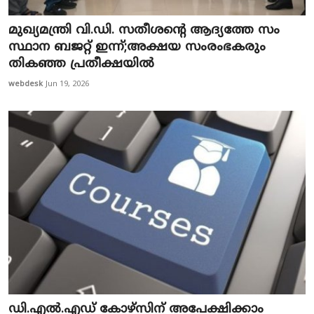
മു​​​ഖ്യ​​​മ​​​ന്ത്രി വി.​​​ഡി. സ​​​തീ​​​ശ​​​ന്‍റെ ആദ്യത്തേ സം​
സ്ഥാ​ന ബ​ജ​റ്റ് ഇ​ന്ന്;അക്ഷയ സംരംഭകരും
തികഞ്ഞ പ്രതീക്ഷയിൽ
webdesk
Jun 19, 2026
ഡി.എൽ.എഡ് കോഴ്സിന് അപേക്ഷിക്കാം