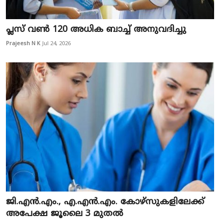
പ്ലസ് വൺ 120 അധിക ബാച്ച് അനുവദിച്ചു
Prajeesh N K
Jul 24, 2026
ജി.എൻ.എം., എ.എൻ.എം. കോഴ്സുകളിലേക്ക്
അപേക്ഷ ജൂലൈ 3 മുതൽ