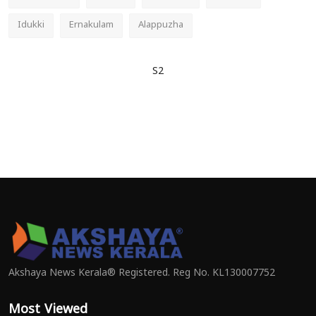
Idukki
Ernakulam
Alappuzha
S2
Akshaya News Kerala® Registered. Reg No. KL130007752
Most Viewed