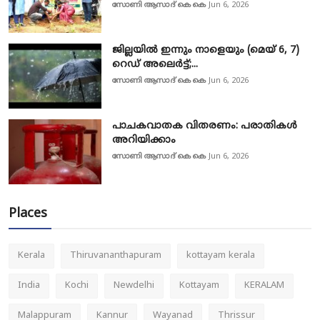
സോണി ആസാദ് കെ കെ
Jun 6, 2026
ജില്ലയിൽ ഇന്നും നാളെയും (മെയ് 6, 7)
റെഡ് അലെർട്ട്;...
സോണി ആസാദ് കെ കെ
Jun 6, 2026
പാചകവാതക വിതരണം: പരാതികൾ
അറിയിക്കാം
സോണി ആസാദ് കെ കെ
Jun 6, 2026
Places
Kerala
Thiruvananthapuram
kottayam kerala
India
Kochi
Newdelhi
Kottayam
KERALAM
Malappuram
Kannur
Wayanad
Thrissur