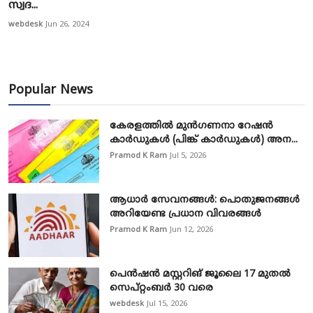
സ്വദ...
webdesk
Jun 26, 2024
Popular News
കേരളത്തിൽ മുൻഗണനാ റേഷൻ
കാർഡുകൾ (പിങ്ക് കാർഡുകൾ) അന...
Pramod K Ram
Jul 5, 2026
ആധാർ സേവനങ്ങൾ: പൊതുജനങ്ങൾ
അറിയേണ്ട പ്രധാന വിവരങ്ങൾ
Pramod K Ram
Jun 12, 2026
പെൻഷൻ മസ്റ്ററിങ് ജൂലൈ 17 മുതൽ
സെപ്റ്റംബർ 30 വരെ
webdesk
Jul 15, 2026