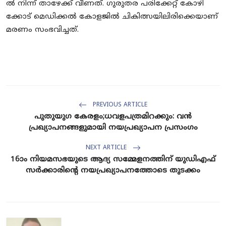
ൽ നി​ന്ന് താ​ഴേ​ക്ക് വീ​ണ​ത്. ഗു​രു​ത​ര പ​രി​ക്കേ​റ്റ് കോ​ഴി​
ക്കോ​ട് മെ​ഡി​ക്ക​ൽ കോ​ള​ജി​ൽ ചി​കി​ത്സ​യി​ലി​രി​ക്കെ​യാ​ണ്
മ​ര​ണം സം​ഭ​വി​ച്ച​ത്.
PREVIOUS ARTICLE
പുതുയുഗ കേരളം;ധവളപത്രമിറക്കും: വൻ
പ്രഖ്യാപനങ്ങളുമായി നയപ്രഖ്യാപന പ്രസംഗം
NEXT ARTICLE
16ാം നിയമസഭയുടെ ആദ്യ സമ്മേളനത്തിന് യുഡിഎഫ്
സര്‍ക്കാരിന്റെ നയപ്രഖ്യാപനത്തോടെ തുടക്കം