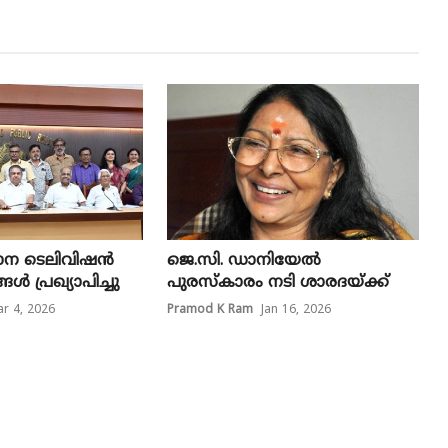
ഥാന ടെലിവിഷൻ
ജെ.സി. ഡാനിയേൽ
ങൾ പ്രഖ്യാപിച്ചു
പുരസ്കാരം നടി ശാരദയ്ക്ക്
r 4, 2026
Pramod K Ram
Jan 16, 2026