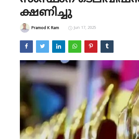
ക്ഷണിച്ചു
Education
Entertainment
Jun 17, 2025
Pramod K Ram
Health
Obituary
Sports
Travel & Tourism
Technology
Gallery
E-Paper