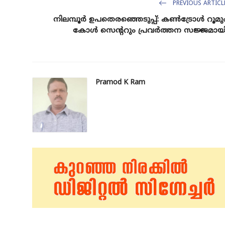
PREVIOUS ARTICL
നിലമ്പൂർ ഉപതെരഞ്ഞെടുപ്പ്: കൺട്രോൾ റൂമു
കോൾ സെന്ററും പ്രവർത്തന സജ്ജമായ
Pramod K Ram