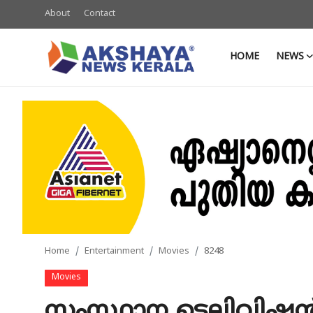
About
Contact
HOME
NEWS
Home
About
Contact
News
Akshaya News
Agriculture
Home
Entertainment
Movies
8248
Business
Movies
Classifieds
സംസ്ഥാന ടെലിവിഷ