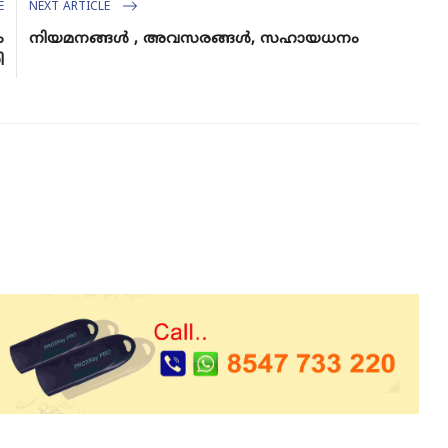
E
NEXT ARTICLE
ം
നിയമനങ്ങൾ , അവസരങ്ങൾ, സഹായധനം
ി