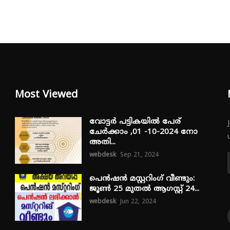
Most Viewed
വോട്ടർ പട്ടികയിൽ പേര്
ചേർക്കാം ,01 -10-2024 നോ
അതി...
webdesk
Sep 21, 2024
പെൻഷൻ മസ്റ്ററിംഗ് വീണ്ടും:
ജൂൺ 25 മുതൽ ആഗസ്റ്റ് 24...
webdesk
Jun 22, 2024