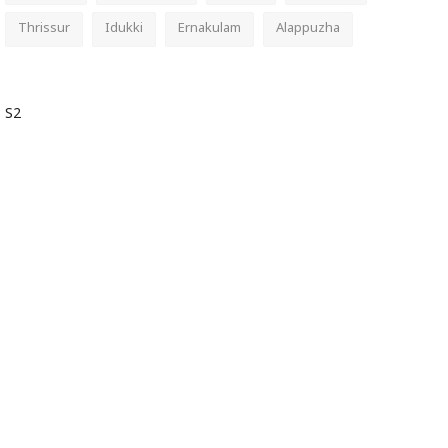
Thrissur
Idukki
Ernakulam
Alappuzha
S2