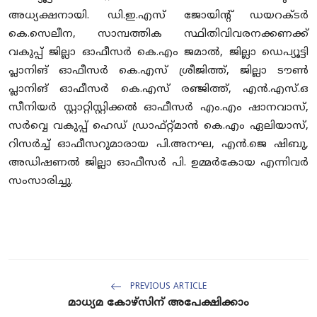
അധ്യക്ഷനായി. ഡി.ഇ.എസ് ജോയിന്റ് ഡയറക്ടര്‍
കെ.സെലീന, സാമ്പത്തിക സ്ഥിതിവിവരനക്കണക്ക്
വകുപ്പ് ജില്ലാ ഓഫീസര്‍ കെ.എം ജമാല്‍, ജില്ലാ ഡെപ്യൂട്ടി
പ്ലാനിങ് ഓഫീസര്‍ കെ.എസ് ശ്രീജിത്ത്, ജില്ലാ ടൗണ്‍
പ്ലാനിങ് ഓഫീസര്‍ കെ.എസ് രഞ്ജിത്ത്, എന്‍.എസ്.ഒ
സീനിയര്‍ സ്റ്റാറ്റിസ്റ്റിക്കല്‍ ഓഫീസര്‍ എം.എം ഷാനവാസ്,
സര്‍വ്വെ വകുപ്പ് ഹെഡ് ഡ്രാഫ്റ്റ്മാന്‍ കെ.എം ഏലിയാസ്,
റിസര്‍ച്ച് ഓഫീസറുമാരായ പി.അനഘ, എന്‍.ജെ ഷിബു,
അഡിഷണല്‍ ജില്ലാ ഓഫീസര്‍ പി. ഉമ്മര്‍കോയ എന്നിവര്‍
സംസാരിച്ചു.
PREVIOUS ARTICLE
മാധ്യമ കോഴ്‌സിന് അപേക്ഷിക്കാം