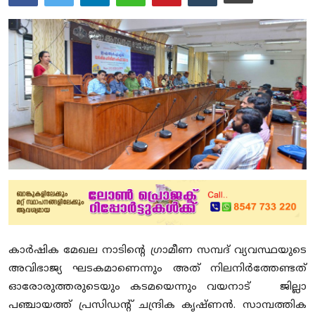
Education
Entertainment
Health
Obituary
Sports
Travel & Tourism
Technology
Gallery
കാര്‍ഷിക മേഖല നാടിന്റെ ഗ്രാമീണ സമ്പദ് വ്യവസ്ഥയുടെ
അവിഭാജ്യ ഘടകമാണെന്നും അത് നിലനിര്‍ത്തേണ്ടത്
E-Paper
ഓരോരുത്തരുടെയും കടമയെന്നും വയനാട് ജില്ലാ
പഞ്ചായത്ത് പ്രസിഡന്റ് ചന്ദ്രിക കൃഷ്ണന്‍. സാമ്പത്തിക