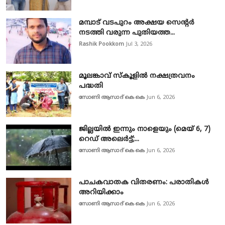
മമ്പാട് വടപുറം അക്ഷയ സെന്റർ
നടത്തി വരുന്ന പുതിയത്ത...
Rashik Pookkom
Jul 3, 2026
മൂലങ്കാവ് സ്കൂളിൽ നക്ഷത്രവനം
പദ്ധതി
സോണി ആസാദ് കെ കെ
Jun 6, 2026
ജില്ലയിൽ ഇന്നും നാളെയും (മെയ് 6, 7)
റെഡ് അലെർട്ട്;...
സോണി ആസാദ് കെ കെ
Jun 6, 2026
പാചകവാതക വിതരണം: പരാതികൾ
അറിയിക്കാം
സോണി ആസാദ് കെ കെ
Jun 6, 2026