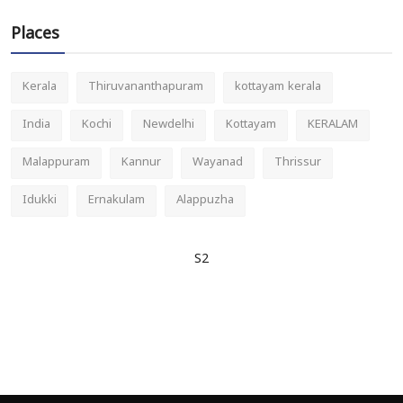
Places
Kerala
Thiruvananthapuram
kottayam kerala
India
Kochi
Newdelhi
Kottayam
KERALAM
Malappuram
Kannur
Wayanad
Thrissur
Idukki
Ernakulam
Alappuzha
S2