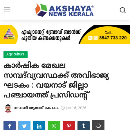
Home
About
Agriculture
Contact
കാര്‍ഷിക മേഖല
സമ്പദ്‌വ്യവസ്ഥക്ക് അവിഭാജ്യ
News
ഘടകം : വയനാട് ജില്ലാ
Akshaya News
പഞ്ചായത്ത് പ്രസിഡന്റ്
Agriculture
സോണി ആസാദ് കെ കെ
Jan 16, 2026
Business
Classifieds