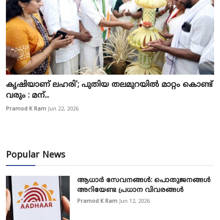
കൃഷിയാണ് ലഹരി'; പുതിയ തലമുറയിൽ മാറ്റം കൊണ്ട്
വരും : മന്...
Pramod K Ram
Jun 22, 2026
Popular News
ആധാർ സേവനങ്ങൾ: പൊതുജനങ്ങൾ
അറിയേണ്ട പ്രധാന വിവരങ്ങൾ
Pramod K Ram
Jun 12, 2026