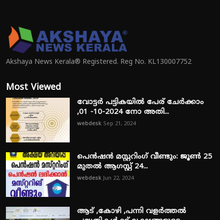
Akshaya News Kerala® Registered. Reg No. KL130007752
Most Viewed
വോട്ടർ പട്ടികയിൽ പേര് ചേർക്കാം
,01 -10-2024 നോ അതി...
webdesk
Sep 21, 2024
പെൻഷൻ മസ്റ്ററിംഗ് വീണ്ടും: ജൂൺ 25
മുതൽ ആഗസ്റ്റ് 24...
webdesk
Jun 22, 2024
ആട് ,കോഴി ,പന്നി വളർത്തൽ