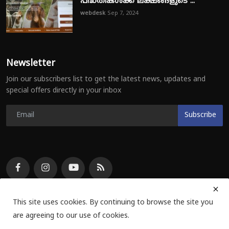
പദ്ധതികൾക്ക് ലക്ഷങ്ങളുടെ ...
webdesk
Sep 7, 2024
Newsletter
Join our subscribers list to get the latest news, updates and
special offers directly in your inbox
Subscribe
This site uses cookies. By continuing to browse the site you
are agreeing to our use of cookies.
© E Voice Info Private Limited 2024 | All Rights Reserved