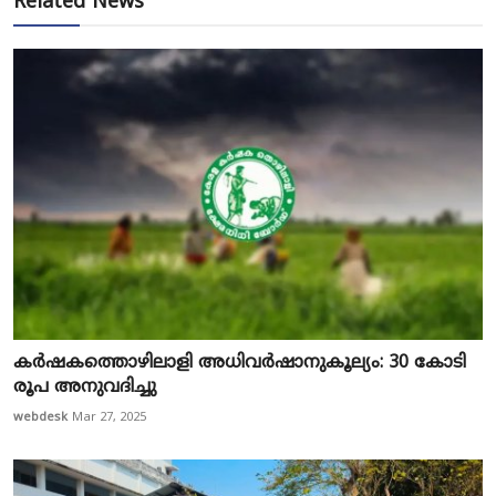
Related News
കർഷകത്തൊഴിലാളി അധിവർഷാനുകൂല്യം: 30 കോടി
രൂപ അനുവദിച്ചു
webdesk
Mar 27, 2025