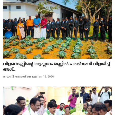
വിളവെടുപ്പിന്റെ ആഹ്ലാദം മണ്ണിൽ പത്ത് മേനി വിളയിച്ച്
അഗ്...
സോണി ആസാദ് കെ കെ
Jan 16, 2026