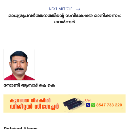
NEXT ARTICLE
മാധ്യമപ്രവർത്തനത്തിന്‍റെ സവിശേഷത മാനിക്കണം:
ഗവർണർ
സോണി ആസാദ് കെ കെ