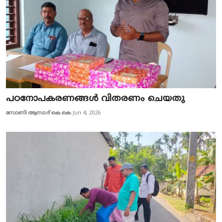
പഠനോപകരണങ്ങൾ വിതരണം ചെയതു
സോണി ആസാദ് കെ കെ
Jun 4, 2026