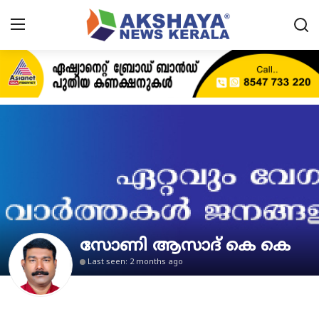
Home
About
Contact
News
Akshaya News
സോണി ആസാദ് കെ കെ
Agriculture
Last seen: 2 months ago
Business
Classifieds