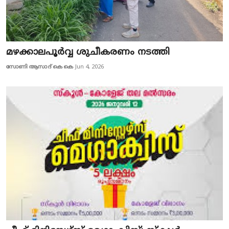
മഴക്കാലപൂർവ്വ ശുചീകരണം നടത്തി
സോണി ആസാദ് കെ കെ
Jun 4, 2026