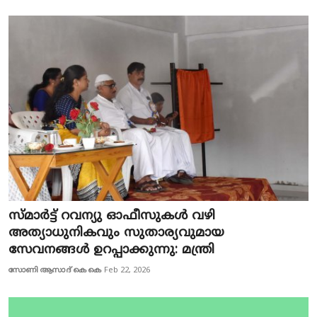
സ്മാർട്ട് റവന്യു ഓഫീസുകൾ വഴി
അത്യാധുനികവും സുതാര്യവുമായ
സേവനങ്ങൾ ഉറപ്പാക്കുന്നു: മന്ത്രി
സോണി ആസാദ് കെ കെ
Feb 22, 2026