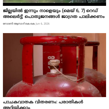
ജില്ലയിൽ ഇന്നും നാളെയും (മെയ് 6, 7) റെഡ്
അലെർട്ട്; പൊതുജനങ്ങൾ ജാഗ്രത പാലിക്കണം
സോണി ആസാദ് കെ കെ
Jun 6, 2026
പാചകവാതക വിതരണം: പരാതികൾ
അറിയിക്കാം