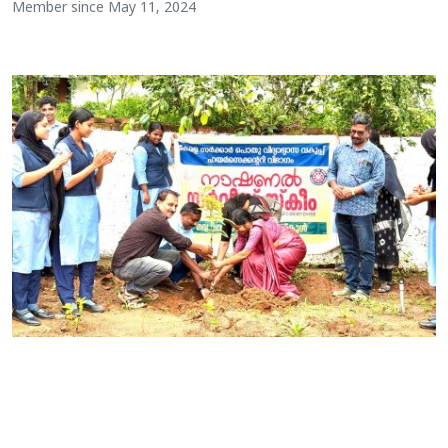
Member since May 11, 2024
Education
Entertainment
Health
Obituary
Sports
Travel & Tourism
Technology
Gallery
E-Paper