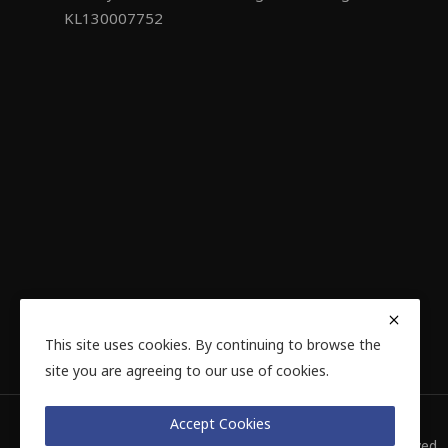
KL130007752
This site uses cookies. By continuing to browse the
site you are agreeing to our use of cookies.
Accept Cookies
© E Voice Info Private Limited 2024 | All Rights Reserved