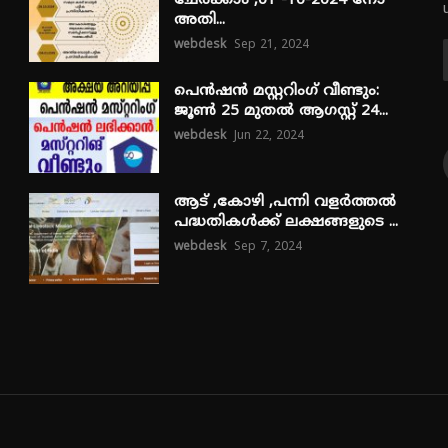
ചേർക്കാം ,01 -10-2024 നോ
അതി...
webdesk
Sep 21, 2024
പെൻഷൻ മസ്റ്ററിംഗ് വീണ്ടും:
ജൂൺ 25 മുതൽ ആഗസ്റ്റ് 24...
webdesk
Jun 22, 2024
ആട് ,കോഴി ,പന്നി വളർത്തൽ
പദ്ധതികൾക്ക് ലക്ഷങ്ങളുടെ ...
webdesk
Sep 7, 2024