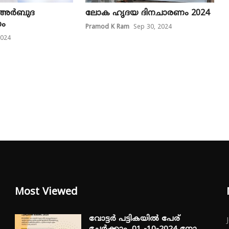
യ അർബുദ
ലോക ഹൃദയ ദിനചാരണം 2024
നം
Pramod K Ram
Sep 30, 2024
2024
Most Viewed
വോട്ടർ പട്ടികയിൽ പേര്