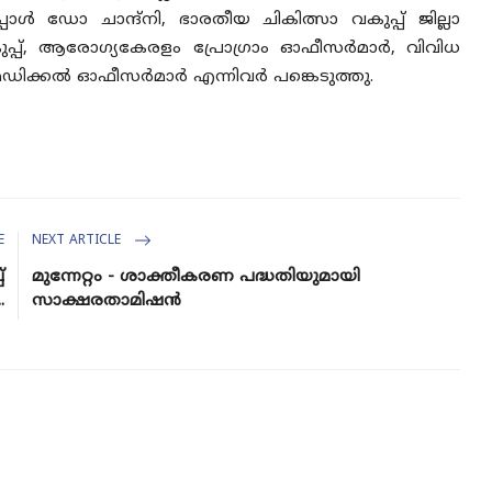
ള്‍ ഡോ ചാന്ദ്നി, ഭാരതീയ ചികിത്സാ വകുപ്പ് ജില്ലാ
പ്, ആരോഗ്യകേരളം പ്രോഗ്രാം ഓഫീസര്‍മാര്‍, വിവിധ
െഡിക്കല്‍ ഓഫീസര്‍മാര്‍ എന്നിവര്‍ പങ്കെടുത്തു.
E
NEXT ARTICLE
്
മുന്നേറ്റം - ശാക്തീകരണ പദ്ധതിയുമായി
.
സാക്ഷരതാമിഷന്‍