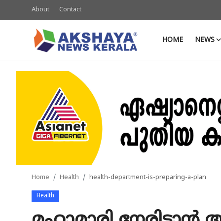
About
Contact
HOME
NEWS
Home
About
Contact
News
Akshaya News
Agriculture
Home
Health
health-department-is-preparing-a-plan
Business
Health
Classifieds
മഹാമാരി നേരിടാന്‍ 