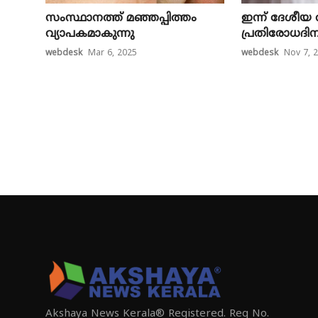
സം​സ്ഥാ​ന​ത്ത് മഞ്ഞപ്പിത്തം
ഇന്ന് ദേശീ
വ്യാപകമാകുന്നു
പ്രതിരോധദി
webdesk
Mar 6, 2025
webdesk
Nov 7, 
Akshaya News Kerala® Registered. Reg No.