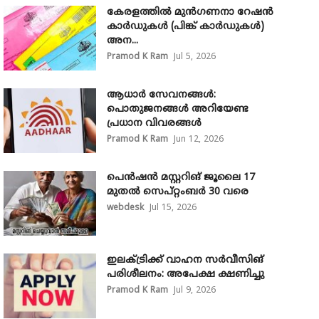
കേരളത്തിൽ മുൻഗണനാ റേഷൻ
കാർഡുകൾ (പിങ്ക് കാർഡുകൾ)
അന...
Pramod K Ram
Jul 5, 2026
ആധാർ സേവനങ്ങൾ:
പൊതുജനങ്ങൾ അറിയേണ്ട
പ്രധാന വിവരങ്ങൾ
Pramod K Ram
Jun 12, 2026
പെൻഷൻ മസ്റ്ററിങ് ജൂലൈ 17
മുതൽ സെപ്റ്റംബർ 30 വരെ
webdesk
Jul 15, 2026
ഇലക്ട്രിക്ക് വാഹന സർവീസിങ്
പരിശീലനം: അപേക്ഷ ക്ഷണിച്ചു
Pramod K Ram
Jul 9, 2026