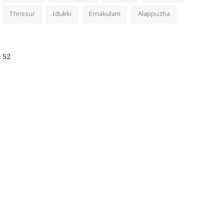
Thrissur
Idukki
Ernakulam
Alappuzha
S2