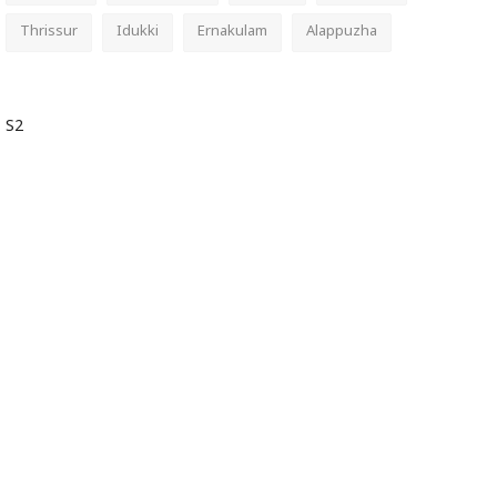
Thrissur
Idukki
Ernakulam
Alappuzha
S2