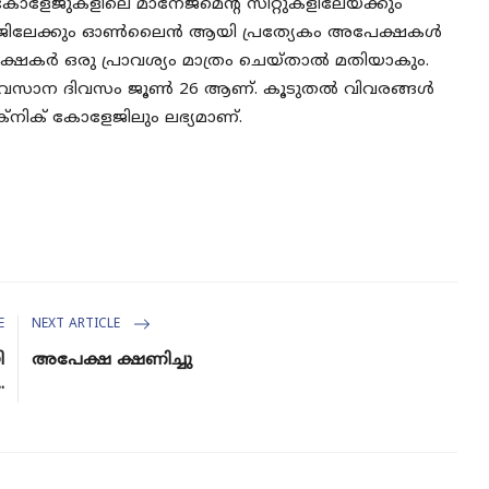
് കോളേജുകളിലെ മാനേജ്മെന്റ് സീറ്റുകളിലേയ്ക്കും
േജിലേക്കും ഓൺലൈൻ ആയി പ്രത്യേകം അപേക്ഷകൾ
പേക്ഷകർ ഒരു പ്രാവശ്യം മാത്രം ചെയ്താൽ മതിയാകും.
വസാന ദിവസം ജൂൺ 26 ആണ്. കൂടുതൽ വിവരങ്ങൾ
‌നിക് കോളേജിലും ലഭ്യമാണ്.
E
NEXT ARTICLE
ി
അപേക്ഷ ക്ഷണിച്ചു
.