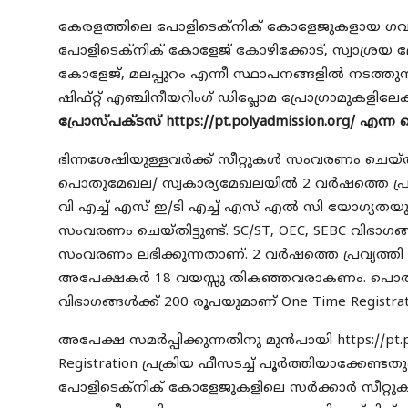
കേരളത്തിലെ പോളിടെക്‌നിക് കോളേജുകളായ ഗവ. 
പോളിടെക്‌നിക് കോളേജ് കോഴിക്കോട്, സ്വാശ്രയ മ
കോളേജ്, മലപ്പുറം എന്നീ സ്ഥാപനങ്ങളിൽ നടത്തുന
ഷിഫ്റ്റ് എഞ്ചിനീയറിംഗ് ഡിപ്ലോമ പ്രോഗ്രാമുകളിലേ
പ്രോസ്പക്ടസ്
https://pt.polyadmission.org/
എന്ന വ
ഭിന്നശേഷിയുള്ളവർക്ക് സീറ്റുകൾ സംവരണം ചെയ്തി
പൊതുമേഖല/ സ്വകാര്യമേഖലയിൽ 2 വർഷത്തെ പ്ര
വി എച്ച് എസ് ഇ/ടി എച്ച് എസ് എൽ സി യോഗ്യതയു
സംവരണം ചെയ്തിട്ടുണ്ട്. SC/ST, OEC, SEBC വിഭാ
സംവരണം ലഭിക്കുന്നതാണ്. 2 വർഷത്തെ പ്രവൃത്ത
അപേക്ഷകർ 18 വയസ്സു തികഞ്ഞവരാകണം. പൊതു വിഭാ
വിഭാഗങ്ങൾക്ക് 200 രൂപയുമാണ് One Time Registrat
അപേക്ഷ സമർപ്പിക്കുന്നതിനു മുൻപായി
https://pt
Registration പ്രക്രിയ ഫീസടച്ച് പൂർത്തിയാക്കേണ
പോളിടെക്‌നിക് കോളേജുകളിലെ സർക്കാർ സീറ്റുകളി