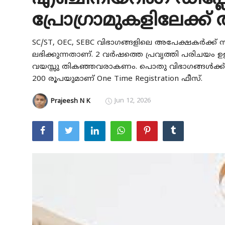
പ്രോഗ്രാമുകളിലേക്ക
Education
Entertainment
SC/ST, OEC, SEBC വിഭാഗങ്ങളിലെ അപേക്ഷകർക്ക്
ലഭിക്കുന്നതാണ്. 2 വർഷത്തെ പ്രവൃത്തി പരിചയം
Health
വയസ്സു തികഞ്ഞവരാകണം. പൊതു വിഭാഗങ്ങൾക്ക് 400
200 രൂപയുമാണ് One Time Registration ഫീസ്.
Obituary
Jun 12, 2026
Prajeesh N K
Sports
Travel & Tourism
Technology
Gallery
E-Paper