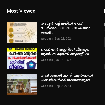
Most Viewed
വോട്ടർ പട്ടികയിൽ പേര്
ചേർക്കാം ,01 -10-2024 നോ
അതി...
webdesk
Sep 21, 2024
പെൻഷൻ മസ്റ്ററിംഗ് വീണ്ടും:
ജൂൺ 25 മുതൽ ആഗസ്റ്റ് 24...
webdesk
Jun 22, 2024
ആട് ,കോഴി ,പന്നി വളർത്തൽ
പദ്ധതികൾക്ക് ലക്ഷങ്ങളുടെ ...
webdesk
Sep 7, 2024