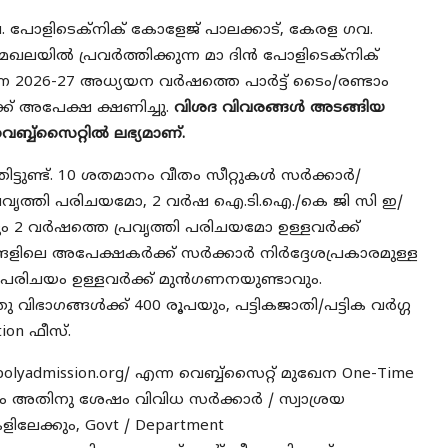
പോളിടെക്‌നിക് കോളേജ് പാലക്കാട്, കേരള ഗവ.
േഖലയിൽ പ്രവർത്തിക്കുന്ന മാ ദിൻ പോളിടെക്‌നിക്
്ന 2026-27 അധ്യയന വർഷത്തെ പാർട്ട് ടൈം/രണ്ടാം
ക്ക് അപേക്ഷ ക്ഷണിച്ചു.
വിശദ വിവരങ്ങൾ അടങ്ങിയ
െബ്ബ്സൈറ്റിൽ ലഭ്യമാണ്.
ട്ടുണ്ട്. 10 ശതമാനം വീതം സീറ്റുകൾ സർക്കാർ/
വൃത്തി പരിചയമോ, 2 വർഷ ഐ.ടി.ഐ./കെ ജി സി ഇ/
ം 2 വർഷത്തെ പ്രവൃത്തി പരിചയമോ ഉള്ളവർക്ക്
ഗങ്ങളിലെ അപേക്ഷകർക്ക് സർക്കാർ നിർദ്ദേശപ്രകാരമുള്ള
ി പരിചയം ഉള്ളവർക്ക് മുൻഗണനയുണ്ടാവും.
ഗങ്ങൾക്ക് 400 രൂപയും, പട്ടികജാതി/പട്ടിക വർഗ്ഗ
ion ഫീസ്.
.polyadmission.org/
എന്ന വെബ്ബ്സൈറ്റ് മുഖേന One-Time
്ടതും അതിനു ശേഷം വിവിധ സർക്കാർ / സ്വാശ്രയ
ലേക്കും, Govt / Department