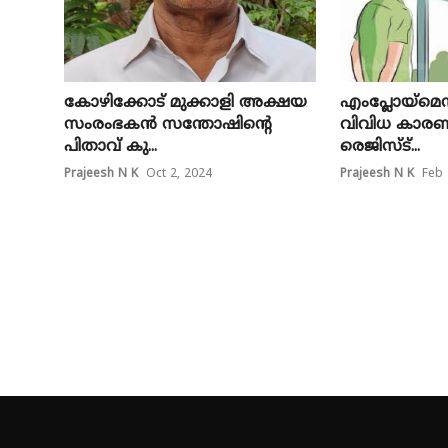
കോഴിക്കോട് മുക്കാളി അക്ഷയ
എംപ്ലോയ്മെന്
സംരംഭകൻ സന്തോഷിന്റെ
വിവിധ കാര
പിതാവ് കു...
രെജിസ്ട്...
Prajeesh N K
Oct 2, 2024
Prajeesh N K
Feb 