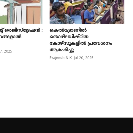
റ് രെജിസ്ട്രേഷൻ :
കെൽട്രോണിൽ
ണങ്ങളാൽ
തൊഴിലധിഷ്ഠിത
കോഴ്സുകളിൽ പ്രവേശനം
ആരംഭിച്ചു
7, 2025
Prajeesh N K
Jul 20, 2025