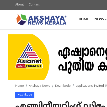
About
Contact
HOME
NEWS
Home
About
Contact
News
Akshaya News
Agriculture
Home
Akshaya News
Kozhikode
applications-invited
Business
Kozhikode
Classifieds
എഞ്ചിനീയറിംഗ് ഡിപ്