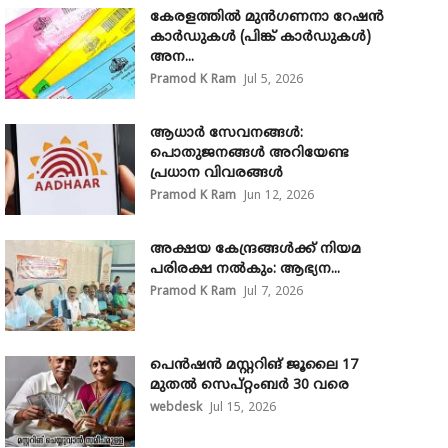
കേരളത്തിൽ മുൻഗണനാ റേഷൻ
കാർഡുകൾ (പിങ്ക് കാർഡുകൾ)
അന...
Pramod K Ram
Jul 5, 2026
ആധാർ സേവനങ്ങൾ:
പൊതുജനങ്ങൾ അറിയേണ്ട
പ്രധാന വിവരങ്ങൾ
Pramod K Ram
Jun 12, 2026
അക്ഷയ കേന്ദ്രങ്ങള്‍ക്ക് നിയമ
പരിരക്ഷ നൽകും: ആഭ്യന...
Pramod K Ram
Jul 7, 2026
പെൻഷൻ മസ്റ്ററിങ് ജൂലൈ 17
മുതൽ സെപ്റ്റംബർ 30 വരെ
webdesk
Jul 15, 2026