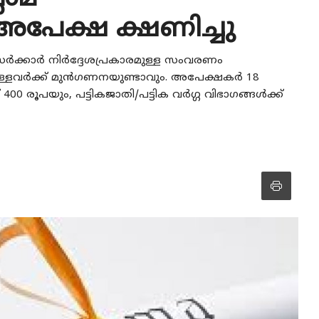
് അപേക്ഷ ക്ഷണിച്ചു
 സർക്കാർ നിർദ്ദേശപ്രകാരമുള്ള സംവരണം
 ഉള്ളവർക്ക് മുൻഗണനയുണ്ടാവും. അപേക്ഷകർ 18
 രൂപയും, പട്ടികജാതി/പട്ടിക വർഗ്ഗ വിഭാഗങ്ങൾക്ക്