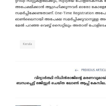
group സീറ്റുകളിലേക്കും, സ്വാശ്രയ പോളിടെക്‌നിക
അപേക്ഷിക്കാൻ ആഗ്രഹിക്കുന്നവർ ഓരോ കോള
സമർപ്പിക്കേണ്ടതാണ്. One-Time Registration അ
ഓൺലൈനായി അപേക്ഷ സമർപ്പിക്കുവാനുള്ള അ
മേൽ പറഞ്ഞ വെബ്ബ് സൈറ്റിലും അതാത് പോളിടെക്
Kerala
PREVIOUS ARTICL
വിദ്യാർത്ഥി നിധിൻരാജിന്റെ മരണവുമായ
ബന്ധപ്പെട്ട് രജിസ്റ്റർ ചെയ്ത ലോൺ ആപ്പ് കേസില..