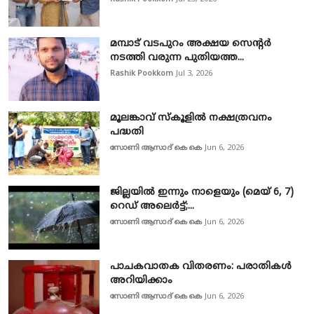
മമ്പാട് വടപുറം അക്ഷയ സെന്റർ
നടത്തി വരുന്ന പുതിയത്ത...
Rashik Pookkom
Jul 3, 2026
മൂലങ്കാവ് സ്കൂളിൽ നക്ഷത്രവനം
പദ്ധതി
സോണി ആസാദ് കെ കെ
Jun 6, 2026
ജില്ലയിൽ ഇന്നും നാളെയും (മെയ് 6, 7)
റെഡ് അലെർട്ട്;...
സോണി ആസാദ് കെ കെ
Jun 6, 2026
പാചകവാതക വിതരണം: പരാതികൾ
അറിയിക്കാം
സോണി ആസാദ് കെ കെ
Jun 6, 2026