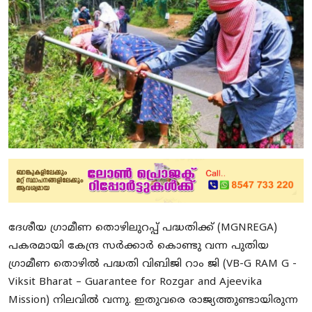
Education
Entertainment
Health
Obituary
Sports
Travel & Tourism
Technology
ദേശീയ ഗ്രാമീണ തൊഴിലുറപ്പ് പദ്ധതിക്ക് (MGNREGA)
Gallery
പകരമായി കേന്ദ്ര സർക്കാർ കൊണ്ടു വന്ന പുതിയ
ഗ്രാമീണ തൊഴിൽ പദ്ധതി വിബിജി റാം ജി (VB-G RAM G -
E-Paper
Viksit Bharat – Guarantee for Rozgar and Ajeevika
Mission) നിലവിൽ വന്നു. ഇതുവരെ രാജ്യത്തുണ്ടായിരുന്ന