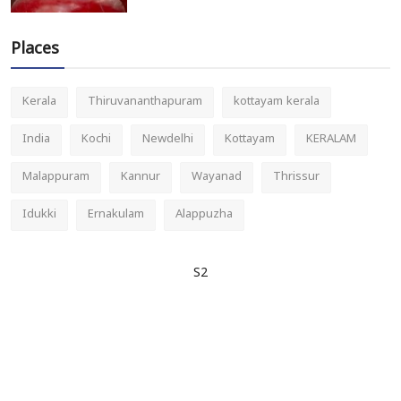
Places
Kerala
Thiruvananthapuram
kottayam kerala
India
Kochi
Newdelhi
Kottayam
KERALAM
Malappuram
Kannur
Wayanad
Thrissur
Idukki
Ernakulam
Alappuzha
S2