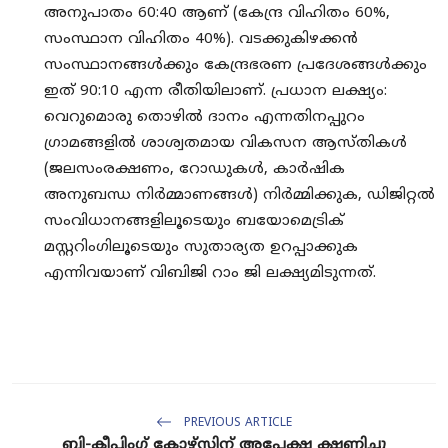
അനുപാതം 60:40 ആണ് (കേന്ദ്ര വിഹിതം 60%,
സംസ്ഥാന വിഹിതം 40%). വടക്കുകിഴക്കൻ
സംസ്ഥാനങ്ങൾക്കും കേന്ദ്രഭരണ പ്രദേശങ്ങൾക്കും
ഇത് 90:10 എന്ന രീതിയിലാണ്. പ്രധാന ലക്ഷ്യം:
വെറുമൊരു തൊഴിൽ ദാനം എന്നതിനപ്പുറം
ഗ്രാമങ്ങളിൽ ശാശ്വതമായ വികസന ആസ്തികൾ
(ജലസംരക്ഷണം, റോഡുകൾ, കാർഷിക
അനുബന്ധ നിർമ്മാണങ്ങൾ) നിർമ്മിക്കുക, ഡിജിറ്റൽ
സംവിധാനങ്ങളിലൂടെയും ബയോമെട്രിക്
മസ്റ്ററിംഗിലൂടെയും സുതാര്യത ഉറപ്പാക്കുക
എന്നിവയാണ് വിബിജി റാം ജി ലക്ഷ്യമിടുന്നത്.
PREVIOUS ARTICLE
ബി-കീപ്പിംഗ് കോഴ്‌സിന് അപേക്ഷ ക്ഷണിച്ചു