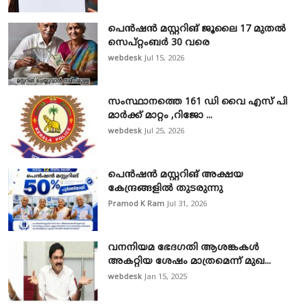
പെൻഷൻ മസ്റ്ററിങ് ജൂലൈ 17 മുതൽ
സെപ്റ്റംബർ 30 വരെ
webdesk
Jul 15, 2026
സംസ്ഥാനത്തെ 161 ഡി വൈ എസ് പി
മാർക്ക് മാറ്റം ,റിജോ ...
webdesk
Jul 25, 2026
പെൻഷൻ മസ്റ്ററിങ് അക്ഷയ
കേന്ദ്രങ്ങളിൽ തുടരുന്നു
Pramod K Ram
Jul 31, 2026
വനനിയമ ഭേദഗതി ആശങ്കകൾ
അകറ്റിയ ശേഷം മാത്രമെന്ന് മുഖ...
webdesk
Jan 15, 2025