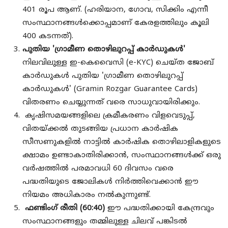
401 രൂപ ആണ്. (ഹരിയാന, ഗോവ, സിക്കിം എന്നീ
സംസ്ഥാനങ്ങൾക്കൊപ്പമാണ് കേരളത്തിലും കൂലി
400 കടന്നത്).
പുതിയ 'ഗ്രാമീണ തൊഴിലുറപ്പ് കാർഡുകൾ'
നിലവിലുള്ള ഇ-കെവൈസി (e-KYC) ചെയ്ത ജോബ്
കാർഡുകൾ പുതിയ 'ഗ്രാമീണ തൊഴിലുറപ്പ്
കാർഡുകൾ' (Gramin Rozgar Guarantee Cards)
വിതരണം ചെയ്യുന്നത് വരെ സാധുവായിരിക്കും.
കൃഷിസമയങ്ങളിലെ ക്രമീകരണം വിളവെടുപ്പ്,
വിതയ്ക്കൽ തുടങ്ങിയ പ്രധാന കാർഷിക
സീസണുകളിൽ നാട്ടിൽ കാർഷിക തൊഴിലാളികളുടെ
ക്ഷാമം ഉണ്ടാകാതിരിക്കാൻ, സംസ്ഥാനങ്ങൾക്ക് ഒരു
വർഷത്തിൽ പരമാവധി 60 ദിവസം വരെ
പദ്ധതിയുടെ ജോലികൾ നിർത്തിവെക്കാൻ ഈ
നിയമം അധികാരം നൽകുന്നുണ്ട്.
ഫണ്ടിംഗ് രീതി (60:40)
ഈ പദ്ധതിക്കായി കേന്ദ്രവും
സംസ്ഥാനങ്ങളും തമ്മിലുള്ള ചിലവ് പങ്കിടൽ