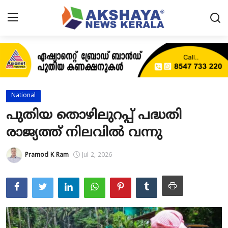
Home
About
National
Contact
പുതിയ തൊഴിലുറപ്പ് പദ്ധതി
രാജ്യത്ത് നിലവിൽ വന്നു
News
Akshaya News
Pramod K Ram
Jul 2, 2026
Agriculture
Business
Classifieds