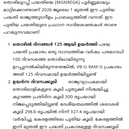
തൊഴിലുറപ്പ് പദ്ധതിയെ (MGNREGA) പൂർണ്ണമായും
മാറ്റിക്കൊണ്ടാണ് 2026 ജൂലൈ 1 മുതൽ ഈ പുതിയ
പദ്ധതി രാജ്യത്തുടനീളം പ്രാബല്യത്തിൽ വന്നത്. ഈ
പുതിയ പദ്ധതിയുടെ പ്രധാന സവിശേഷതകൾ താഴെ
പറയുന്നവയാണ്:
തൊഴിൽ ദിനങ്ങൾ 125 ആയി ഉയർത്തി
പഴയ
പദ്ധതി പ്രകാരം ഒരു സാമ്പത്തിക വർഷം പരമാവധി
100 ദിവസത്തെ തൊഴിലായിരുന്നു
ഉറപ്പുനൽകിയിരുന്നതെങ്കിൽ, VB-G RAM G പ്രകാരം
അത് 125 ദിവസമായി ഉയർത്തിയിട്ടുണ്ട്
ഉയർന്ന ദിവസക്കൂലി
രാജ്യവ്യാപകമായി
തൊഴിലാളികളുടെ കൂലി പുതുക്കി നിശ്ചയിച്ചു.
കുറഞ്ഞ പ്രതിദിന കൂലി 300 രൂപയായി
നിജപ്പെടുത്തിയിട്ടുണ്ട്. ദേശീയതലത്തിൽ ശരാശരി
കൂലി 298.8 രൂപയിൽ നിന്ന് 327.4 രൂപയായി
വർദ്ധിച്ചു. കേരളത്തിലെ പുതിയ കൂലി: കേരളത്തിൽ
ഇനി മുതൽ ഈ പദ്ധതി പ്രകാരമുള്ള ദിവസക്കൂലി