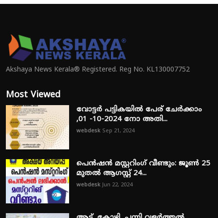
Akshaya News Kerala® Registered. Reg No. KL130007752
Most Viewed
വോട്ടർ പട്ടികയിൽ പേര് ചേർക്കാം
,01 -10-2024 നോ അതി...
webdesk
Sep 21, 2024
പെൻഷൻ മസ്റ്ററിംഗ് വീണ്ടും: ജൂൺ 25
മുതൽ ആഗസ്റ്റ് 24...
webdesk
Jun 22, 2024
ആട് ,കോഴി ,പന്നി വളർത്തൽ