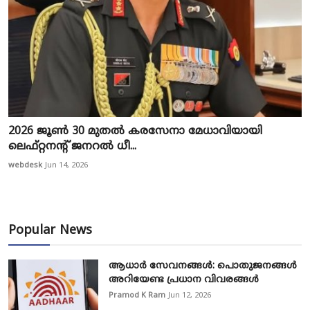
2026 ജൂൺ 30 മുതൽ കരസേനാ മേധാവിയായി
ലെഫ്റ്റനന്റ് ജനറൽ ധീ...
webdesk
Jun 14, 2026
Popular News
ആധാർ സേവനങ്ങൾ: പൊതുജനങ്ങൾ
അറിയേണ്ട പ്രധാന വിവരങ്ങൾ
Pramod K Ram
Jun 12, 2026