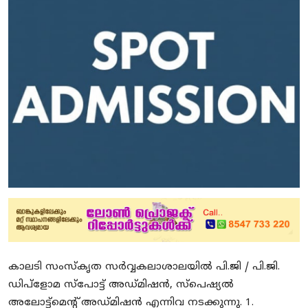
Education
Entertainment
Health
Obituary
Sports
Travel & Tourism
Technology
Gallery
E-Paper
കാലടി സംസ്കൃത സർവ്വകലാശാലയിൽ പി.ജി / പി.ജി.
ഡിപ്ളോമ സ്പോട്ട് അഡ്മിഷൻ, സ്പെഷ്യൽ
അലോട്ട്മെന്റ് അഡ്മിഷൻ എന്നിവ നടക്കുന്നു. 1.