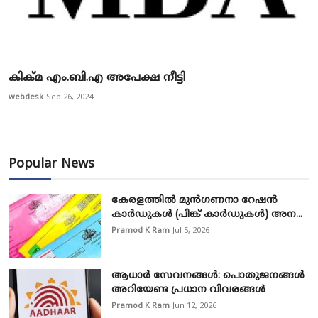
കിക്മ എം.ബി.എ അപേക്ഷ നീട്ടി
webdesk
Sep 26, 2024
Popular News
കേരളത്തിൽ മുൻഗണനാ റേഷൻ
കാർഡുകൾ (പിങ്ക് കാർഡുകൾ) അന...
Pramod K Ram
Jul 5, 2026
ആധാർ സേവനങ്ങൾ: പൊതുജനങ്ങൾ
അറിയേണ്ട പ്രധാന വിവരങ്ങൾ
Pramod K Ram
Jun 12, 2026