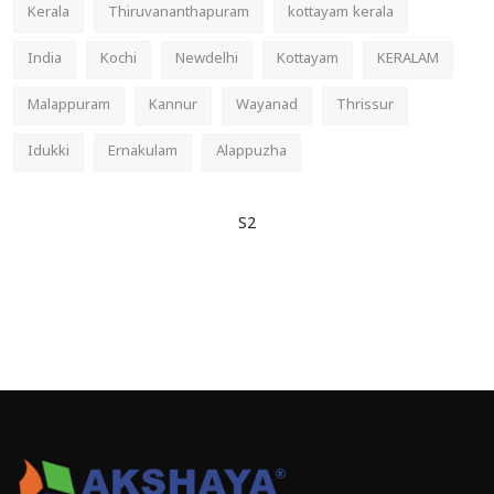
Kerala
Thiruvananthapuram
kottayam kerala
India
Kochi
Newdelhi
Kottayam
KERALAM
Malappuram
Kannur
Wayanad
Thrissur
Idukki
Ernakulam
Alappuzha
S2