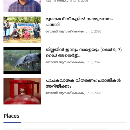
Rashik Pookkom
Jul 3, 2026
മൂലങ്കാവ് സ്കൂളിൽ നക്ഷത്രവനം
പദ്ധതി
സോണി ആസാദ് കെ കെ
Jun 6, 2026
ജില്ലയിൽ ഇന്നും നാളെയും (മെയ് 6, 7)
റെഡ് അലെർട്ട്;...
സോണി ആസാദ് കെ കെ
Jun 6, 2026
പാചകവാതക വിതരണം: പരാതികൾ
അറിയിക്കാം
സോണി ആസാദ് കെ കെ
Jun 6, 2026
Places