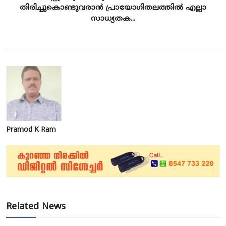
തിരിച്ചുകൊണ്ടുവരാൻ പ്രായോഗിതലത്തിൽ എല്ലാ
സാധ്യതക...
Pramod K Ram
Related News