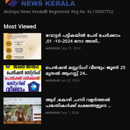
Akshaya News Kerala® Registered. Reg No. KL130007752
Most Viewed
വോട്ടർ പട്ടികയിൽ പേര് ചേർക്കാം
,01 -10-2024 നോ അതി...
webdesk
Sep 21, 2024
പെൻഷൻ മസ്റ്ററിംഗ് വീണ്ടും: ജൂൺ 25
മുതൽ ആഗസ്റ്റ് 24...
webdesk
Jun 22, 2024
ആട് ,കോഴി ,പന്നി വളർത്തൽ
പദ്ധതികൾക്ക് ലക്ഷങ്ങളുടെ ...
webdesk
Sep 7, 2024