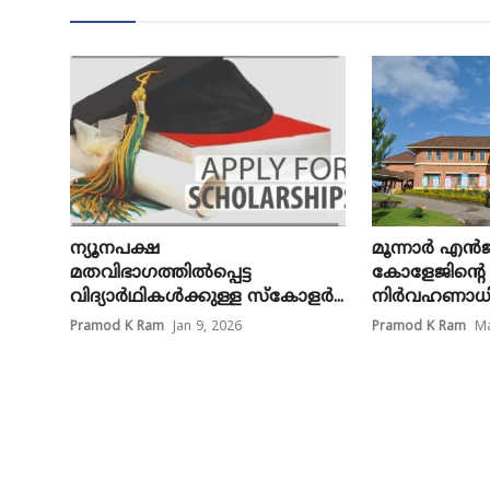
ന്യൂനപക്ഷ
മൂന്നാർ എൻജ
മതവിഭാഗത്തിൽപ്പെട്ട
കോളേജിന്റ
വിദ്യാർഥികൾക്കുള്ള സ്കോളർ...
നിർവഹണാധിക
Pramod K Ram
Jan 9, 2026
Pramod K Ram
Ma