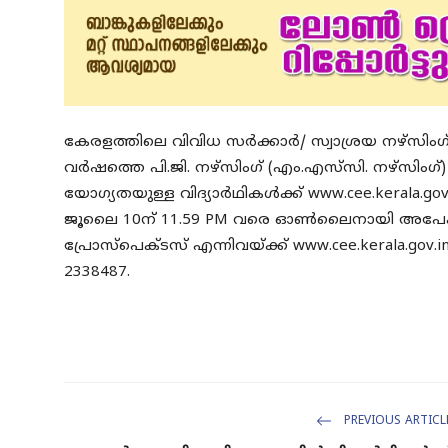
കേരളത്തിലെ വിവിധ സർക്കാർ/ സ്വാശ്രയ നഴ്സിം
വർഷത്തെ പി.ജി. നഴ്സിംഗ് (എം.എസ്‌സി. നഴ്സിംഗ്)
യോഗ്യതയുള്ള വിദ്യാർഥികൾക്ക് www.cee.kerala.gov.i
ജൂലൈ 10ന് 11.59 PM വരെ ഓൺലൈനായി അപേക്ഷ
പ്രോസ്പെക്ടസ് എന്നിവയ്ക്ക് www.cee.kerala.go
2338487.
PREVIOUS ARTICL