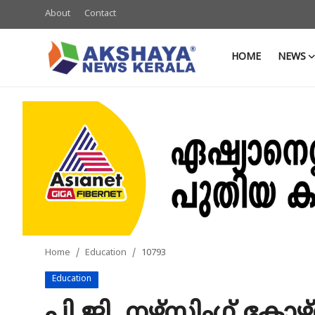
About
Contact
HOME
NEWS
Home
About
Contact
News
Akshaya News
Agriculture
Home
Education
10793
Business
Education
Classifieds
പി.ജി. നഴ്സിംഗ് കോഴ