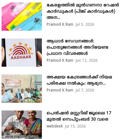
കേരളത്തിൽ മുൻഗണനാ റേഷൻ
കാർഡുകൾ (പിങ്ക് കാർഡുകൾ)
അന...
Pramod K Ram
Jul 5, 2026
ആധാർ സേവനങ്ങൾ:
പൊതുജനങ്ങൾ അറിയേണ്ട
പ്രധാന വിവരങ്ങൾ
Pramod K Ram
Jun 12, 2026
അക്ഷയ കേന്ദ്രങ്ങള്‍ക്ക് നിയമ
പരിരക്ഷ നൽകും: ആഭ്യന...
Pramod K Ram
Jul 7, 2026
പെൻഷൻ മസ്റ്ററിങ് ജൂലൈ 17
മുതൽ സെപ്റ്റംബർ 30 വരെ
webdesk
Jul 15, 2026