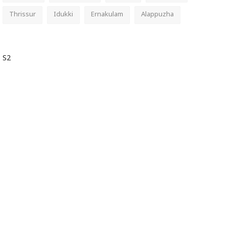
Thrissur
Idukki
Ernakulam
Alappuzha
S2