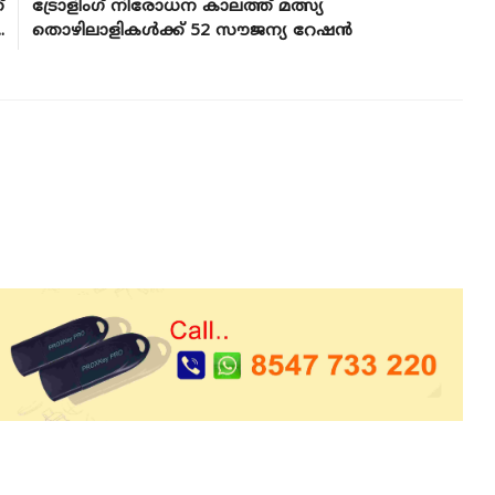
്
ട്രോളിംഗ് നിരോധന കാലത്ത് മത്സ്യ
.
തൊഴിലാളികൾക്ക് 52 സൗജന്യ റേഷൻ