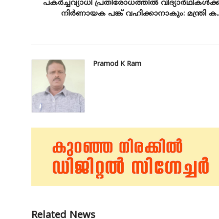
പകർച്ചവ്യാധി പ്രതിരോധത്തിൽ വിദ്യാർഥികൾക്ക
നിർണായക പങ്ക് വഹിക്കാനാകും: മന്ത്രി ക..
Pramod K Ram
Related News