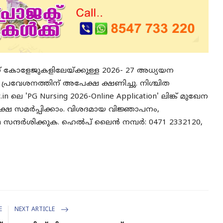
ഗ് കോളേജുകളിലേയ്ക്കുള്ള 2026- 27 അധ്യയന
 പ്രവേശനത്തിന് അപേക്ഷ ക്ഷണിച്ചു. നിശ്ചിത
n ലെ 'PG Nursing 2026-Online Application' ലിങ്ക് മുഖേന
 സമർപ്പിക്കാം. വിശദമായ വിജ്ഞാപനം,
v.in സന്ദർശിക്കുക. ഹെൽപ് ലൈൻ നമ്പർ: 0471 2332120,
E
NEXT ARTICLE