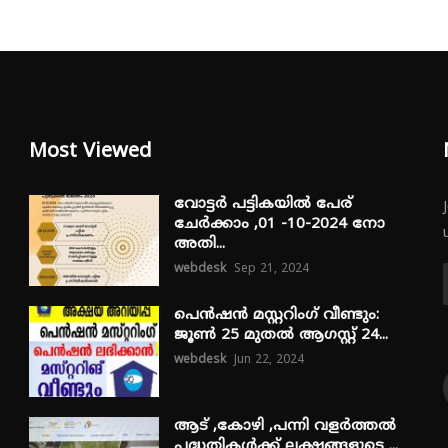
Most Viewed
വോട്ടർ പട്ടികയിൽ പേര്
ചേർക്കാം ,01 -10-2024 നോ
അതി...
webdesk
Sep 21, 2024
പെൻഷൻ മസ്റ്ററിംഗ് വീണ്ടും:
ജൂൺ 25 മുതൽ ആഗസ്റ്റ് 24...
webdesk
Jun 22, 2024
ആട് ,കോഴി ,പന്നി വളർത്തൽ
പദ്ധതികൾക്ക് ലക്ഷങ്ങളുടെ ...