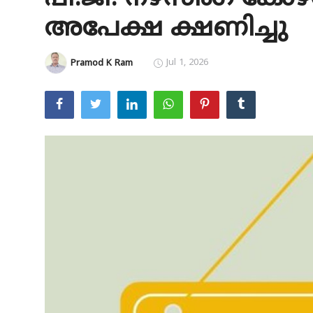
അപേക്ഷ ക്ഷണിച്ചു
Education
Entertainment
Jul 1, 2026
Pramod K Ram
Health
Obituary
Sports
Travel & Tourism
Technology
Gallery
E-Paper