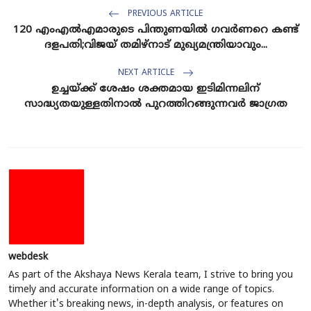
PREVIOUS ARTICLE
120 എംഎൽഎമാരുടെ പിന്തുണയിൽ ഗവർണറെ കണ്ട്
ദളപതി;വിജയ് തമിഴ്നാട്‌ മുഖ്യമന്ത്രിയാവും...
NEXT ARTICLE
ഉച്ചയ്‌ക്ക് ശേഷം ശക്തമായ ഇടിമിന്നലിന്
സാദ്ധ്യതയുള്ളതിനാൽ പുറത്തിറങ്ങുന്നവർ ജാഗ്രത
webdesk
As part of the Akshaya News Kerala team, I strive to bring you
timely and accurate information on a wide range of topics.
Whether it's breaking news, in-depth analysis, or features on