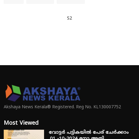
S2
Akshaya News Kerala® Registered. Reg No. KL130007752
Most Viewed
വോട്ടർ പട്ടികയിൽ പേര് ചേർക്കാം
,01 -10-2024 നോ അതി...