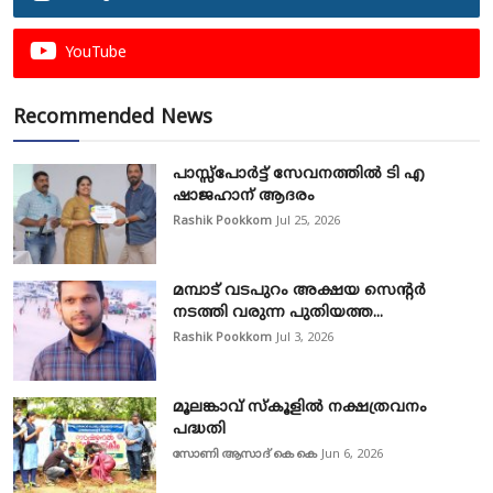
YouTube
Recommended News
പാസ്സ്‌പോർട്ട് സേവനത്തിൽ ടി എ
ഷാജഹാന് ആദരം
Rashik Pookkom
Jul 25, 2026
മമ്പാട് വടപുറം അക്ഷയ സെന്റർ
നടത്തി വരുന്ന പുതിയത്ത...
Rashik Pookkom
Jul 3, 2026
മൂലങ്കാവ് സ്കൂളിൽ നക്ഷത്രവനം
പദ്ധതി
സോണി ആസാദ് കെ കെ
Jun 6, 2026