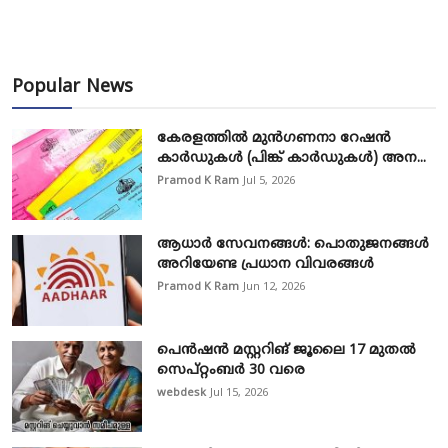
Popular News
കേരളത്തിൽ മുൻഗണനാ റേഷൻ
കാർഡുകൾ (പിങ്ക് കാർഡുകൾ) അന...
Pramod K Ram
Jul 5, 2026
ആധാർ സേവനങ്ങൾ: പൊതുജനങ്ങൾ
അറിയേണ്ട പ്രധാന വിവരങ്ങൾ
Pramod K Ram
Jun 12, 2026
പെൻഷൻ മസ്റ്ററിങ് ജൂലൈ 17 മുതൽ
സെപ്റ്റംബർ 30 വരെ
webdesk
Jul 15, 2026