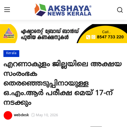
Home
About
Kerala
Contact
എറണാകുളം ജില്ലയിലെ അക്ഷയ
സംരംഭക
News
തെരഞ്ഞെടുപ്പിനായുള്ള
Akshaya News
ഒ.എം.ആർ പരീക്ഷ മെയ് 17-ന്
Agriculture
നടക്കും
Business
webdesk
May 10, 2026
Classifieds