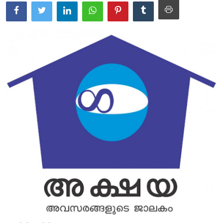
Education
Entertainment
Health
Obituary
Sports
Travel & Tourism
Technology
Gallery
E-Paper