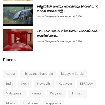
ജില്ലയിൽ ഇന്നും നാളെയും (മെയ് 6, 7)
റെഡ് അലെർട്ട്;...
സോണി ആസാദ് കെ കെ
Jun 6, 2026
പാചകവാതക വിതരണം: പരാതികൾ
അറിയിക്കാം
സോണി ആസാദ് കെ കെ
Jun 6, 2026
Places
Kerala
Thiruvananthapuram
kottayam kerala
India
Kochi
Newdelhi
Kottayam
KERALAM
Malappuram
Kannur
Wayanad
Thrissur
Idukki
Ernakulam
Alappuzha