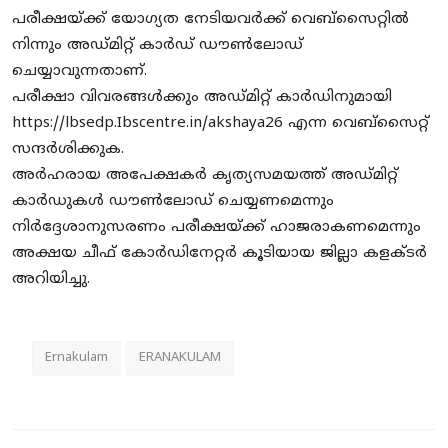
പരീക്ഷയ്ക്ക് യോഗ്യത നേടിയവർക്ക് വെബ്സൈറ്റിൽ
നിന്നും അഡ്മിറ്റ് കാർഡ് ഡൗൺലോഡ്
ചെയ്യാവുന്നതാണ്.
​പരീക്ഷാ വിവരങ്ങൾക്കും അഡ്മിറ്റ് കാർഡിനുമായി
https://lbsedp.Ibscentre.in/akshaya26 എന്ന വെബ്സൈറ്റ്
സന്ദർശിക്കുക.
​അർഹരായ അപേക്ഷകർ കൃത്യസമയത്ത് അഡ്മിറ്റ്
കാർഡുകൾ ഡൗൺലോഡ് ചെയ്യണമെന്നും
നിർദ്ദേശാനുസരണം പരീക്ഷയ്ക്ക് ഹാജരാകണമെന്നും
അക്ഷയ ചീഫ് കോർഡിനേറ്റർ കൂടിയായ ജില്ലാ കളക്ടർ
അറിയിച്ചു.
Ernakulam
ERANAKULAM