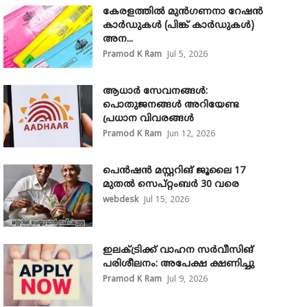
കേരളത്തിൽ മുൻഗണനാ റേഷൻ
കാർഡുകൾ (പിങ്ക് കാർഡുകൾ)
അന...
Pramod K Ram
Jul 5, 2026
ആധാർ സേവനങ്ങൾ:
പൊതുജനങ്ങൾ അറിയേണ്ട
പ്രധാന വിവരങ്ങൾ
Pramod K Ram
Jun 12, 2026
പെൻഷൻ മസ്റ്ററിങ് ജൂലൈ 17
മുതൽ സെപ്റ്റംബർ 30 വരെ
webdesk
Jul 15, 2026
ഇലക്ട്രിക്ക് വാഹന സർവീസിങ്
പരിശീലനം: അപേക്ഷ ക്ഷണിച്ചു
Pramod K Ram
Jul 9, 2026