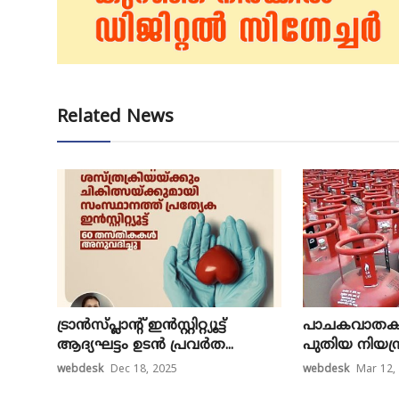
Related News
ട്രാൻസ്പ്ലാന്റ് ഇൻസ്റ്റിറ്റ്യൂട്ട്
പാ​ച​ക​വാ​ത​ക 
ആദ്യഘട്ടം ഉടൻ പ്രവർത...
പു​തി​യ നി​യ​ന്
webdesk
Dec 18, 2025
webdesk
Mar 12,