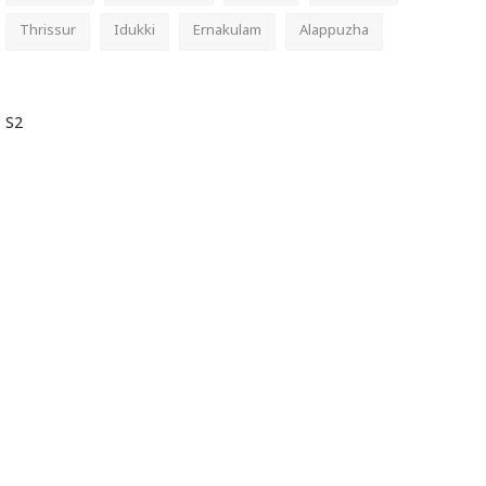
Thrissur
Idukki
Ernakulam
Alappuzha
S2