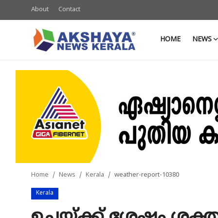
About
Contact
HOME
NEWS
Home
About
Contact
News
Akshaya News
Agriculture
Home
News
Kerala
weather-report-10380
Business
Kerala
Classifieds
ഉച്ചയ്‌ക്ക് ശേഷം ശക്