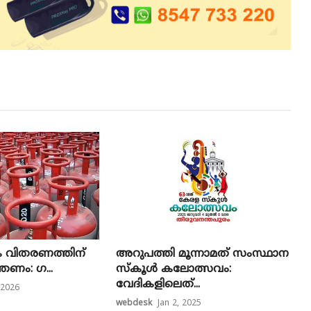
വി​ത​ര​ണ​ത്തി​ന്
അറുപത്തി മൂന്നാമത് സംസ്ഥാന
ത്ര​ണം: ഗ...
സ്‌കൂൾ കലോത്സവം:
വേദികളിലെത്...
 2026
webdesk
Jan 2, 2025