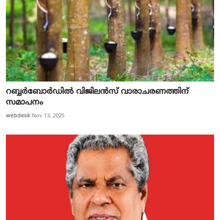
റബ്ബർബോർഡിൽ വിജിലൻസ് വാരാചരണത്തിന്
സമാപനം
webdesk
Nov 13, 2025