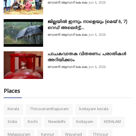
സോണി ആസാദ് കെ കെ
Jun 6, 2026
ജില്ലയിൽ ഇന്നും നാളെയും (മെയ് 6, 7)
റെഡ് അലെർട്ട്;...
സോണി ആസാദ് കെ കെ
Jun 6, 2026
പാചകവാതക വിതരണം: പരാതികൾ
അറിയിക്കാം
സോണി ആസാദ് കെ കെ
Jun 6, 2026
Places
Kerala
Thiruvananthapuram
kottayam kerala
India
Kochi
Newdelhi
Kottayam
KERALAM
Malappuram
Kannur
Wayanad
Thrissur