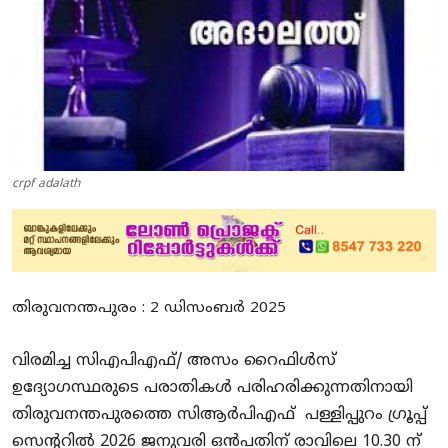
Education
Entertainment
Health
Obituary
crpf adalath
Sports
Travel & Tourism
Technology
തിരുവനന്തപുരം : 2 ഡിസംബർ 2025
Gallery
വിരമിച്ച സിഎപിഎഫ്/ അസം റൈഫിൾസ്
E-Paper
ഉദ്യോഗസ്ഥരുടെ പരാതികൾ പരിഹരിക്കുന്നതിനായി
തിരുവനന്തപുരത്തെ സിആർപിഎഫ് പള്ളിപ്പുറം ഗ്രൂപ്പ്
സെന്ററിൽ 2026 ജനുവരി ഒൻപതിന് രാവിലെ 10.30 ന്