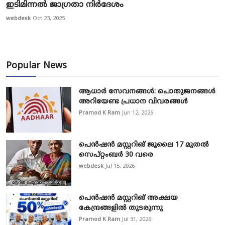
ഇടിമിന്നൽ ജാഗ്രതാ നിർദേശം
webdesk
Oct 23, 2025
Popular News
ആധാർ സേവനങ്ങൾ: പൊതുജനങ്ങൾ
അറിയേണ്ട പ്രധാന വിവരങ്ങൾ
Pramod K Ram
Jun 12, 2026
പെൻഷൻ മസ്റ്ററിങ് ജൂലൈ 17 മുതൽ
സെപ്റ്റംബർ 30 വരെ
webdesk
Jul 15, 2026
പെൻഷൻ മസ്റ്ററിങ് അക്ഷയ
കേന്ദ്രങ്ങളിൽ തുടരുന്നു
Pramod K Ram
Jul 31, 2026