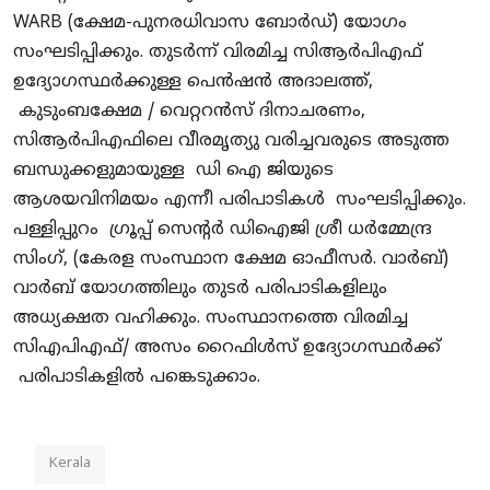
WARB (ക്ഷേമ-പുനരധിവാസ ബോർഡ്) യോഗം
സംഘടിപ്പിക്കും. തുടർന്ന് വിരമിച്ച സിആർപിഎഫ്
ഉദ്യോഗസ്ഥർക്കുള്ള പെൻഷൻ അദാലത്ത്,
കുടുംബക്ഷേമ / വെറ്ററൻസ് ദിനാചരണം,
സിആർപിഎഫിലെ വീരമൃത്യു വരിച്ചവരുടെ അടുത്ത
ബന്ധുക്കളുമായുള്ള ഡി ഐ ജിയുടെ
ആശയവിനിമയം എന്നീ പരിപാടികൾ സംഘടിപ്പിക്കും.
പള്ളിപ്പുറം ഗ്രൂപ്പ് സെന്റർ ഡിഐജി ശ്രീ ധർമ്മേന്ദ്ര
സിംഗ്, (കേരള സംസ്ഥാന ക്ഷേമ ഓഫീസർ. വാർബ്)
വാർബ് യോഗത്തിലും തുടർ പരിപാടികളിലും
അധ്യക്ഷത വഹിക്കും. സംസ്ഥാനത്തെ വിരമിച്ച
സിഎപിഎഫ്/ അസം റൈഫിൾസ് ഉദ്യോഗസ്ഥർക്ക്
പരിപാടികളിൽ പങ്കെടുക്കാം.
Kerala