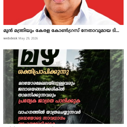
മു​ൻ മ​ന്ത്രി​യും കേ​ര​ള കോ​ൺ​ഗ്ര​സ് നേ​താ​വു​മാ​യ ടി.​...
webdesk
May 29, 2026