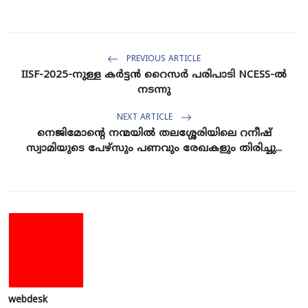
PREVIOUS ARTICLE
IISF-2025-നുള്ള കർട്ടൻ റൈസർ പരിപാടി NCESS-ൽ
നടന്നു
NEXT ARTICLE
നെജിമോന്റെ നന്മയിൽ തലശ്ശേരിയിലെ റനീഷ്
സ്വാമിയുടെ പേഴ്സും പണവും രേഖകളും തിരിച്ചു...
webdesk