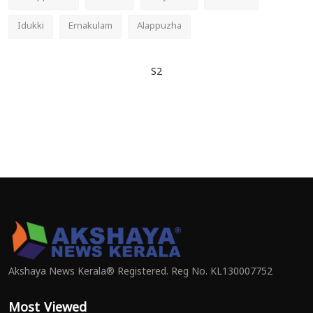
Idukki
Ernakulam
Alappuzha
S2
Akshaya News Kerala® Registered. Reg No. KL130007752
Most Viewed