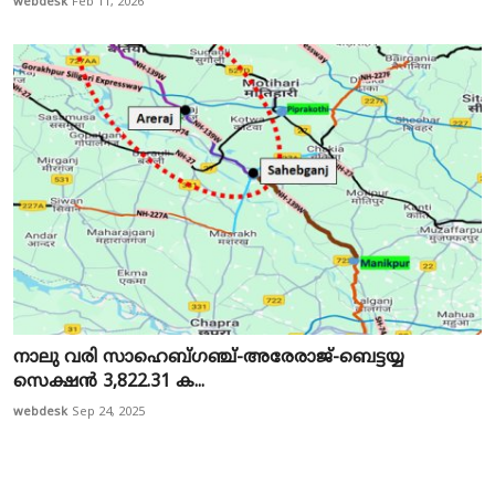
webdesk
Feb 11, 2026
നാലു വരി സാഹെബ്ഗഞ്ച്-അരേരാജ്-ബെട്ടയ്യ
സെക്ഷൻ 3,822.31 ക...
webdesk
Sep 24, 2025