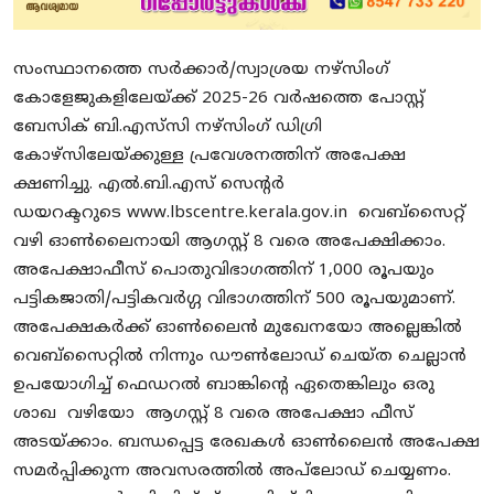
Education
സംസ്ഥാനത്തെ സർക്കാർ/സ്വാശ്രയ നഴ്‌സിംഗ്
Entertainment
കോളേജുകളിലേയ്ക്ക്
2025
-
26
വർഷത്തെ പോസ്റ്റ്
ബേസിക് ബി.എസ്‌സി നഴ്‌സിംഗ് ഡിഗ്രി
Health
കോഴ്‌സിലേയ്ക്കുള്ള പ്രവേശനത്തിന് അപേക്ഷ
Obituary
ക്ഷണിച്ചു. എൽ.ബി.എസ് സെന്റർ
ഡയറക്ടറുടെ
www.lbscentre.kerala.gov.in
വെബ്‌സൈറ്റ്
Sports
വഴി ഓൺലൈനായി ആഗസ്റ്റ്
8
വരെ അപേക്ഷിക്കാം.
അപേക്ഷാഫീസ് പൊതുവിഭാഗത്തിന്
1,000
രൂപയും
Travel & Tourism
പട്ടികജാതി/പട്ടികവർഗ്ഗ വിഭാഗത്തിന്
500
രൂപയുമാണ്.
Technology
അപേക്ഷകർക്ക് ഓൺലൈൻ മുഖേനയോ അല്ലെങ്കിൽ
വെബ്‌സൈറ്റിൽ നിന്നും ഡൗൺലോഡ് ചെയ്ത ചെല്ലാൻ
Gallery
ഉപയോഗിച്ച് ഫെഡറൽ ബാങ്കിന്റെ ഏതെങ്കിലും ഒരു
ശാഖ വഴിയോ ആഗസ്റ്റ്
8
വരെ അപേക്ഷാ ഫീസ്
E-Paper
അടയ്ക്കാം. ബന്ധപ്പെട്ട രേഖകൾ ഓൺലൈൻ അപേക്ഷ
സമർപ്പിക്കുന്ന അവസരത്തിൽ അപ്‌ലോഡ് ചെയ്യണം.