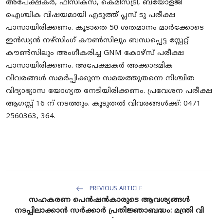
അപേക്ഷകർ
,
ഫിസിക്‌സ്
,
കെമിസ്ട്രി
,
ബയോളജി
ഐശ്ചിക വിഷയമായി എടുത്ത് പ്ലസ് ടു പരീക്ഷ
പാസായിരിക്കണം. കൂടാതെ
50
ശതമാനം മാർക്കോടെ
ഇൻഡ്യൻ നഴ്‌സിംഗ് കൗൺസിലും ബന്ധപ്പെട്ട സ്റ്റേറ്റ്
കൗൺസിലും അംഗീകരിച്ച
GNM
കോഴ്‌സ് പരീക്ഷ
പാസായിരിക്കണം. അപേക്ഷകർ അക്കാദമിക
വിവരങ്ങൾ സമർപ്പിക്കുന്ന സമയത്തുതന്നെ നിശ്ചിത
വിദ്യാഭ്യാസ യോഗ്യത നേടിയിരിക്കണം. പ്രവേശന പരീക്ഷ
ആഗസ്റ്റ്
16
ന് നടത്തും. കൂടുതൽ വിവരങ്ങൾക്ക്
:
0471
2560363, 364.
PREVIOUS ARTICLE
സഹകരണ പെൻഷൻകാരുടെ ആവശ്യങ്ങൾ
നടപ്പിലാക്കാൻ സർക്കാർ പ്രതിജ്ഞാബദ്ധം: മന്ത്രി വി