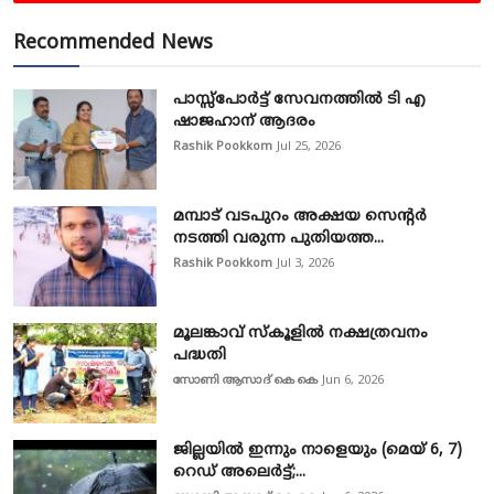
Recommended News
പാസ്സ്‌പോർട്ട് സേവനത്തിൽ ടി എ
ഷാജഹാന് ആദരം
Rashik Pookkom
Jul 25, 2026
മമ്പാട് വടപുറം അക്ഷയ സെന്റർ
നടത്തി വരുന്ന പുതിയത്ത...
Rashik Pookkom
Jul 3, 2026
മൂലങ്കാവ് സ്കൂളിൽ നക്ഷത്രവനം
പദ്ധതി
സോണി ആസാദ് കെ കെ
Jun 6, 2026
ജില്ലയിൽ ഇന്നും നാളെയും (മെയ് 6, 7)
റെഡ് അലെർട്ട്;...