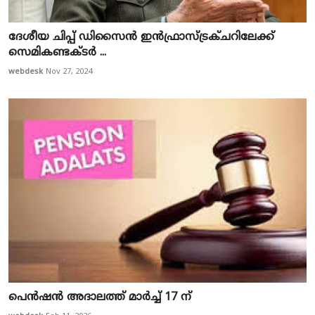
ദേശീയ ചിപ്പ് ഡിസൈൻ ഇൻഫ്രാസ്ട്രക്ചറിലേക്ക്
സെമികണ്ടക്ടർ ...
webdesk
Nov 27, 2024
പെൻഷൻ അദാലത്ത് മാർച്ച് 17 ന്