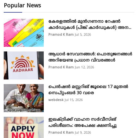
Popular News
കേരളത്തിൽ മുൻഗണനാ റേഷൻ
കാർഡുകൾ (പിങ്ക് കാർഡുകൾ) അന...
Pramod K Ram
Jul 5, 2026
ആധാർ സേവനങ്ങൾ: പൊതുജനങ്ങൾ
അറിയേണ്ട പ്രധാന വിവരങ്ങൾ
Pramod K Ram
Jun 12, 2026
പെൻഷൻ മസ്റ്ററിങ് ജൂലൈ 17 മുതൽ
സെപ്റ്റംബർ 30 വരെ
webdesk
Jul 15, 2026
ഇലക്ട്രിക്ക് വാഹന സർവീസിങ്
പരിശീലനം: അപേക്ഷ ക്ഷണിച്ചു
Pramod K Ram
Jul 9, 2026