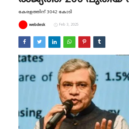
Education
കേരളത്തിന് 3042 കോടി
Entertainment
Feb 3, 2025
webdesk
Health
Obituary
Sports
Travel & Tourism
Technology
Gallery
E-Paper