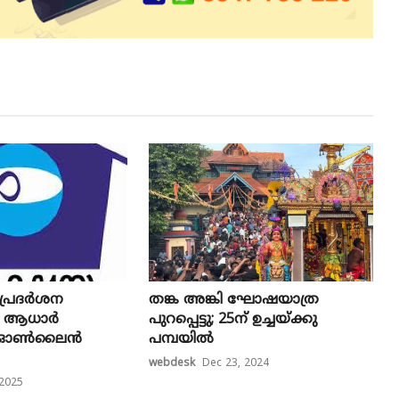
 പ്രദർശന
തങ്ക അങ്കി ഘോഷയാത്ര
ള ആധാർ
പുറപ്പെട്ടു; 25ന് ഉച്ചയ്ക്കു
്ള ഓൺലൈൻ
പമ്പയിൽ
webdesk
Dec 23, 2024
 2025