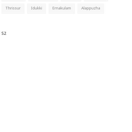
Thrissur
Idukki
Ernakulam
Alappuzha
S2