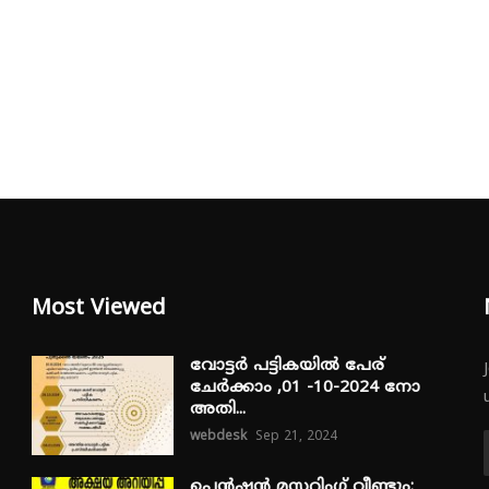
Most Viewed
വോട്ടർ പട്ടികയിൽ പേര്
ചേർക്കാം ,01 -10-2024 നോ
അതി...
webdesk
Sep 21, 2024
പെൻഷൻ മസ്റ്ററിംഗ് വീണ്ടും: