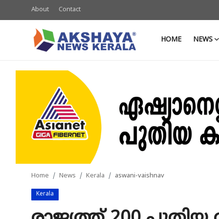
About
Contact
HOME
NEWS
Home
About
Contact
News
Akshaya News
Agriculture
Home
News
Kerala
aswani-vaishnav
Business
Kerala
Classifieds
രാജ്യത്ത് 200 പുതിയ