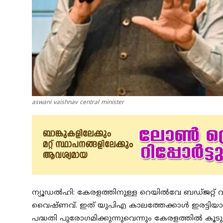
aswani vaishnav central minister
ന്യൂഡൽഹി: കേരളത്തിനുള്ള റെയിൽവേ ബഡ്ജറ്റ് വി
വെെഷ്ണവ്. ഇത് യുപിഎ കാലത്തേക്കാൾ ഇരട്ടിയാണെ
പദ്ധതി പുരോഗമിക്കുന്നുവെന്നും കേരളത്തിൽ കൂട