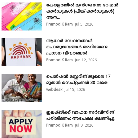
കേരളത്തിൽ മുൻഗണനാ റേഷൻ
കാർഡുകൾ (പിങ്ക് കാർഡുകൾ)
അന...
Pramod K Ram
Jul 5, 2026
ആധാർ സേവനങ്ങൾ:
പൊതുജനങ്ങൾ അറിയേണ്ട
പ്രധാന വിവരങ്ങൾ
Pramod K Ram
Jun 12, 2026
പെൻഷൻ മസ്റ്ററിങ് ജൂലൈ 17
മുതൽ സെപ്റ്റംബർ 30 വരെ
webdesk
Jul 15, 2026
ഇലക്ട്രിക്ക് വാഹന സർവീസിങ്
പരിശീലനം: അപേക്ഷ ക്ഷണിച്ചു
Pramod K Ram
Jul 9, 2026