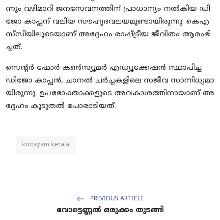
ന്നും വ​ഴി​മാ​റി ജ​ന​സേ​വ​ന​ത്തി​ന് പ്രാ​ധാ​ന്യം ന​ൽ​കി​യ ഡി​
ജോ കാ​പ്പ​ന് വ​ലി​യ സൗ​ഹൃ​ദ​വ​ല​യ​മു​ണ്ടാ​യി​രു​ന്നു. കെ​എ​
സ്‌​സി​യി​ലൂ​ടെ​യാ​ണ് അ​ദ്ദേ​ഹം രാ​ഷ്ട്രീ​യ ജീ​വി​തം ആ​രം​ഭി​
ച്ച​ത്.
സെ​ന്‍റ​ർ ഫോ​ർ ക​ൺ​സ്യൂ​മ​ർ എ​ഡ്യൂ​ക്കേ​ഷ​ൻ സ്ഥാ​പി​ച്ച
ഡി​ജോ കാ​പ്പ​ൻ, ചാ​ന​ൽ ച​ർ​ച്ച​ക​ളി​ലെ സ​ജീ​വ സാ​ന്നി​ധ്യ​മാ​
യി​രു​ന്നു. ഉ​പ​ഭോ​ക്താ​ക്ക​ളു​ടെ അ​വ​കാ​ശ​ത്തി​നാ​യാ​ണ് അ​
ദ്ദേ​ഹം കൂ​ടു​ത​ൽ പോ​രാ​ടി​യ​ത്.
kottayam kerala
PREVIOUS ARTICLE
വോ​ട്ടെ​ണ്ണ​ൽ ഒ​രു​ക്കം തു​ട​ങ്ങി