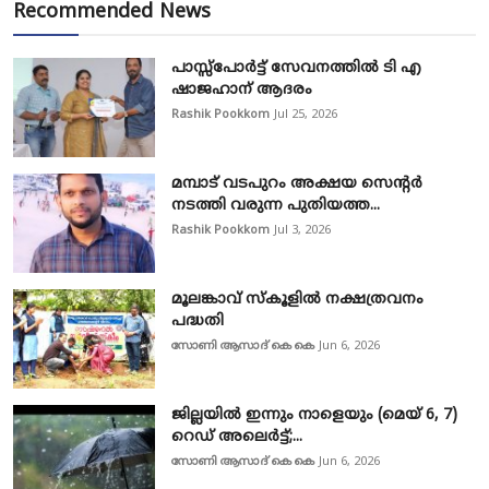
Recommended News
പാസ്സ്‌പോർട്ട് സേവനത്തിൽ ടി എ
ഷാജഹാന് ആദരം
Rashik Pookkom
Jul 25, 2026
മമ്പാട് വടപുറം അക്ഷയ സെന്റർ
നടത്തി വരുന്ന പുതിയത്ത...
Rashik Pookkom
Jul 3, 2026
മൂലങ്കാവ് സ്കൂളിൽ നക്ഷത്രവനം
പദ്ധതി
സോണി ആസാദ് കെ കെ
Jun 6, 2026
ജില്ലയിൽ ഇന്നും നാളെയും (മെയ് 6, 7)
റെഡ് അലെർട്ട്;...
സോണി ആസാദ് കെ കെ
Jun 6, 2026