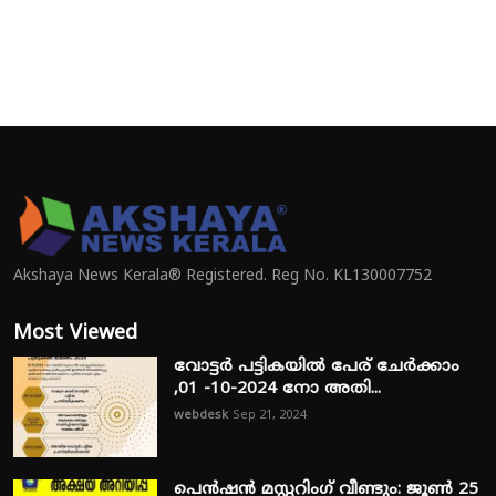
Akshaya News Kerala® Registered. Reg No. KL130007752
Most Viewed
വോട്ടർ പട്ടികയിൽ പേര് ചേർക്കാം
,01 -10-2024 നോ അതി...
webdesk
Sep 21, 2024
പെൻഷൻ മസ്റ്ററിംഗ് വീണ്ടും: ജൂൺ 25