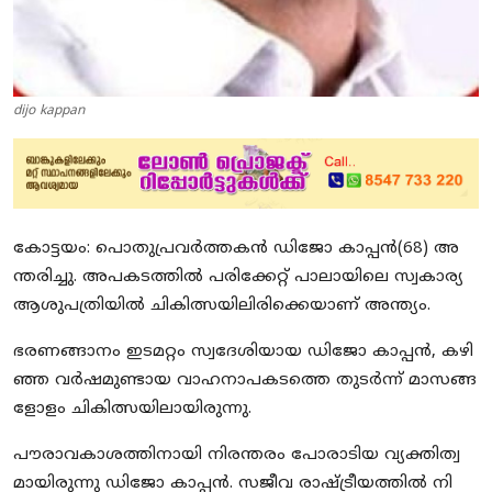
dijo kappan
കോ​ട്ട​യം: പൊ​തു​പ്ര​വ​ർ​ത്ത​ക​ൻ ഡി​ജോ കാ​പ്പ​ൻ(68) അ​
ന്ത​രി​ച്ചു. അ​പ​ക​ട​ത്തി​ൽ പ​രി​ക്കേ​റ്റ് പാ​ലാ​യി​ലെ സ്വ​കാ​ര്യ
ആ​ശു​പ​ത്രി​യി​ൽ ചി​കി​ത്സ​യി​ലി​രി​ക്കെ​യാ​ണ് അ​ന്ത്യം.
ഭരണങ്ങാനം ഇടമറ്റം സ്വദേശിയായ ഡിജോ കാപ്പൻ, ക​ഴി​
ഞ്ഞ വ​ർ​ഷ​മു​ണ്ടാ​യ വാ​ഹ​നാ​പ​ക​ട​ത്തെ തു​ട​ർ​ന്ന് മാ​സ​ങ്ങ​
ളോ​ളം ചി​കി​ത്സ​യി​ലാ​യി​രു​ന്നു.
പൗ​രാ​വ​കാ​ശ​ത്തി​നാ​യി നി​ര​ന്ത​രം പോ​രാ​ടി​യ വ്യ​ക്തി​ത്വ​
മാ​യി​രു​ന്നു ഡി​ജോ കാ​പ്പ​ൻ. സ​ജീ​വ രാ​ഷ്ട്രീ​യ​ത്തി​ൽ നി​