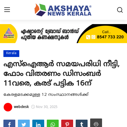
Home
About
Kerala
Contact
എസ്ഐആര്‍ സമയപരിധി നീട്ടി,
ഫോം വിതരണം ഡിസംബര്‍
News
11വരെ, കരട് പട്ടിക 16ന്
Akshaya News
കേരളമടക്കമുള്ള 12 സംസ്ഥാനങ്ങള്‍ക്ക്
Agriculture
webdesk
Nov 30, 2025
Business
Classifieds