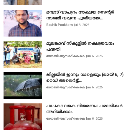
മമ്പാട് വടപുറം അക്ഷയ സെന്റർ
നടത്തി വരുന്ന പുതിയത്ത...
Rashik Pookkom
Jul 3, 2026
മൂലങ്കാവ് സ്കൂളിൽ നക്ഷത്രവനം
പദ്ധതി
സോണി ആസാദ് കെ കെ
Jun 6, 2026
ജില്ലയിൽ ഇന്നും നാളെയും (മെയ് 6, 7)
റെഡ് അലെർട്ട്;...
സോണി ആസാദ് കെ കെ
Jun 6, 2026
പാചകവാതക വിതരണം: പരാതികൾ
അറിയിക്കാം
സോണി ആസാദ് കെ കെ
Jun 6, 2026