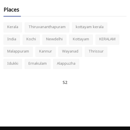
Places
Kerala
Thiruvananthapuram
kottayam kerala
India
Kochi
Newdelhi
Kottayam
KERALAM
Malappuram
Kannur
Wayanad
Thrissur
Idukki
Ernakulam
Alappuzha
S2