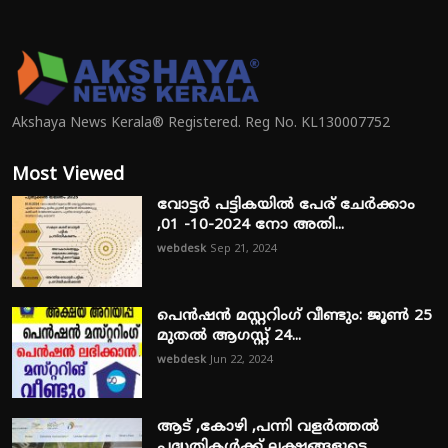
Akshaya News Kerala® Registered. Reg No. KL130007752
Most Viewed
വോട്ടർ പട്ടികയിൽ പേര് ചേർക്കാം
,01 -10-2024 നോ അതി...
webdesk
Sep 21, 2024
പെൻഷൻ മസ്റ്ററിംഗ് വീണ്ടും: ജൂൺ 25
മുതൽ ആഗസ്റ്റ് 24...
webdesk
Jun 22, 2024
ആട് ,കോഴി ,പന്നി വളർത്തൽ
പദ്ധതികൾക്ക് ലക്ഷങ്ങളുടെ ...