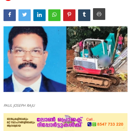
Education
Entertainment
Health
Obituary
Sports
Travel & Tourism
Technology
Gallery
PAUL JOSEPH RAJU
E-Paper