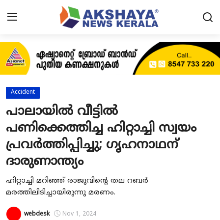
Home
About
Accident
Contact
പാലായിൽ വീട്ടിൽ
പണിക്കെത്തിച്ച ഹിറ്റാച്ചി സ്വയം
News
പ്രവർത്തിപ്പിച്ചു; ഗൃഹനാഥന്
Akshaya News
ദാരുണാന്ത്യം
Agriculture
ഹിറ്റാച്ചി മറിഞ്ഞ് രാജുവിൻ്റെ തല റബർ
Business
മരത്തിലിടിച്ചായിരുന്നു മരണം.
Classifieds
webdesk
Nov 1, 2024