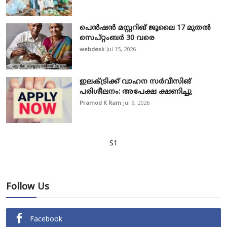
പെൻഷൻ മസ്റ്ററിങ് ജൂലൈ 17 മുതൽ
സെപ്റ്റംബർ 30 വരെ
webdesk
Jul 15, 2026
ഇലക്ട്രിക്ക് വാഹന സർവീസിങ്
പരിശീലനം: അപേക്ഷ ക്ഷണിച്ചു
Pramod K Ram
Jul 9, 2026
S1
Follow Us
Facebook