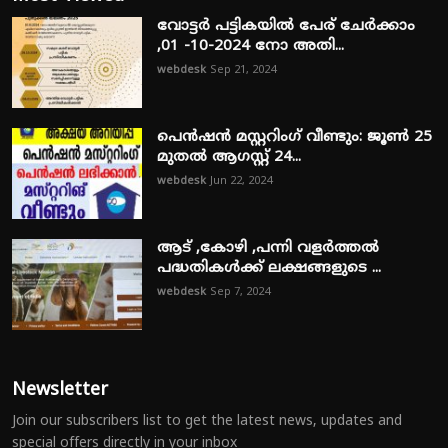
വോട്ടർ പട്ടികയിൽ പേര് ചേർക്കാം
,01 -10-2024 നോ അതി...
webdesk
Sep 21, 2024
പെൻഷൻ മസ്റ്ററിംഗ് വീണ്ടും: ജൂൺ 25
മുതൽ ആഗസ്റ്റ് 24...
webdesk
Jun 22, 2024
ആട് ,കോഴി ,പന്നി വളർത്തൽ
പദ്ധതികൾക്ക് ലക്ഷങ്ങളുടെ ...
webdesk
Sep 7, 2024
Newsletter
Join our subscribers list to get the latest news, updates and
special offers directly in your inbox