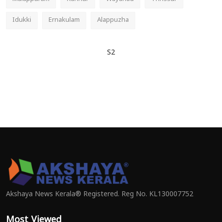
Idukki
Ernakulam
Alappuzha
S2
Akshaya News Kerala® Registered. Reg No. KL130007752
Most Viewed