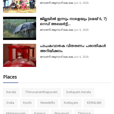
സോണി ആസാദ് കെ കെ
Jun 6, 2026
ജില്ലയിൽ ഇന്നും നാളെയും (മെയ് 6, 7)
റെഡ് അലെർട്ട്;...
സോണി ആസാദ് കെ കെ
Jun 6, 2026
പാചകവാതക വിതരണം: പരാതികൾ
അറിയിക്കാം
സോണി ആസാദ് കെ കെ
Jun 6, 2026
Places
Kerala
Thiruvananthapuram
kottayam kerala
India
Kochi
Newdelhi
Kottayam
KERALAM
Malappuram
Kannur
Wayanad
Thrissur