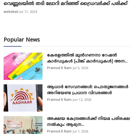
വെ​ണ്ണ​ല​യി​ൽ ത​ടി ലോ​റി മ​റി​ഞ്ഞ് ഡ്രൈ​വ​ർ​ക്ക് പ​രി​ക്ക്
webdesk
Jul 11, 2024
Popular News
കേരളത്തിൽ മുൻഗണനാ റേഷൻ
കാർഡുകൾ (പിങ്ക് കാർഡുകൾ) അന...
Pramod K Ram
Jul 5, 2026
ആധാർ സേവനങ്ങൾ: പൊതുജനങ്ങൾ
അറിയേണ്ട പ്രധാന വിവരങ്ങൾ
Pramod K Ram
Jun 12, 2026
അക്ഷയ കേന്ദ്രങ്ങള്‍ക്ക് നിയമ പരിരക്ഷ
നൽകും: ആഭ്യന...
Pramod K Ram
Jul 7, 2026