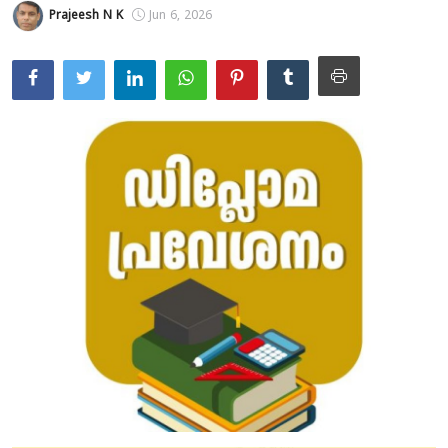
Prajeesh N K
Jun 6, 2026
Education
Entertainment
Health
Obituary
Sports
Travel & Tourism
Technology
Gallery
E-Paper