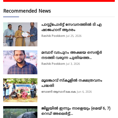
Recommended News
പാസ്സ്‌പോർട്ട് സേവനത്തിൽ ടി എ
ഷാജഹാന് ആദരം
Rashik Pookkom
Jul 25, 2026
മമ്പാട് വടപുറം അക്ഷയ സെന്റർ
നടത്തി വരുന്ന പുതിയത്ത...
Rashik Pookkom
Jul 3, 2026
മൂലങ്കാവ് സ്കൂളിൽ നക്ഷത്രവനം
പദ്ധതി
സോണി ആസാദ് കെ കെ
Jun 6, 2026
ജില്ലയിൽ ഇന്നും നാളെയും (മെയ് 6, 7)
റെഡ് അലെർട്ട്;...