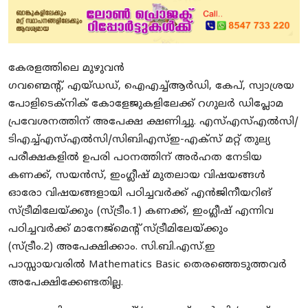
കേരളത്തിലെ മുഴുവൻ
ഗവണ്മെന്റ്‌, എയ്ഡഡ്, ഐഎച്ച്ആർഡി, കേപ്, സ്വാശ്രയ
പോളിടെക്‌നിക് കോളേജുകളിലേക്ക് റഗുലർ ഡിപ്ലോമ
പ്രവേശനത്തിന് അപേക്ഷ ക്ഷണിച്ചു. എസ്എസ്എൽസി/
ടിഎച്ച്എസ്എൽസി/സിബിഎസ്ഇ-എക്സ് മറ്റ് തുല്യ
പരീക്ഷകളിൽ ഉപരി പഠനത്തിന് അർഹത നേടിയ
കണക്ക്, സയൻസ്, ഇംഗ്ലീഷ് മുതലായ വിഷയങ്ങൾ
ഓരോ വിഷയങ്ങളായി പഠിച്ചവർക്ക് എൻജിനീയറിങ്
സ്ട്രീമിലേയ്ക്കും (സ്ട്രീം.1) കണക്ക്, ഇംഗ്ലീഷ് എന്നിവ
പഠിച്ചവർക്ക് മാനേജ്‌മെന്റ്‌ സ്ട്രീമിലേയ്ക്കും
(സ്ട്രീം.2) അപേക്ഷിക്കാം. സി.ബി.എസ്.ഇ
പാസ്സായവരിൽ Mathematics Basic തെരഞ്ഞെടുത്തവർ
അപേക്ഷിക്കേണ്ടതില്ല.