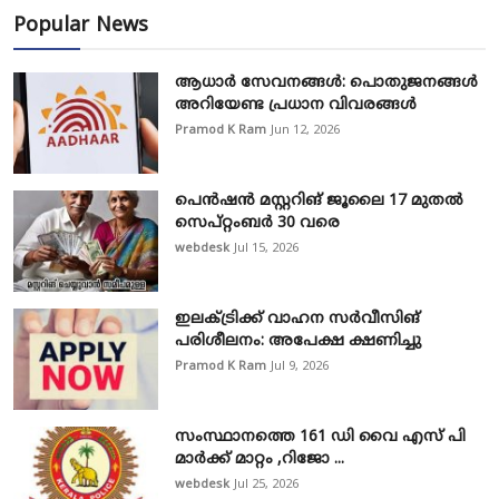
Popular News
ആധാർ സേവനങ്ങൾ: പൊതുജനങ്ങൾ
അറിയേണ്ട പ്രധാന വിവരങ്ങൾ
Pramod K Ram
Jun 12, 2026
പെൻഷൻ മസ്റ്ററിങ് ജൂലൈ 17 മുതൽ
സെപ്റ്റംബർ 30 വരെ
webdesk
Jul 15, 2026
ഇലക്ട്രിക്ക് വാഹന സർവീസിങ്
പരിശീലനം: അപേക്ഷ ക്ഷണിച്ചു
Pramod K Ram
Jul 9, 2026
സംസ്ഥാനത്തെ 161 ഡി വൈ എസ് പി
മാർക്ക് മാറ്റം ,റിജോ ...
webdesk
Jul 25, 2026