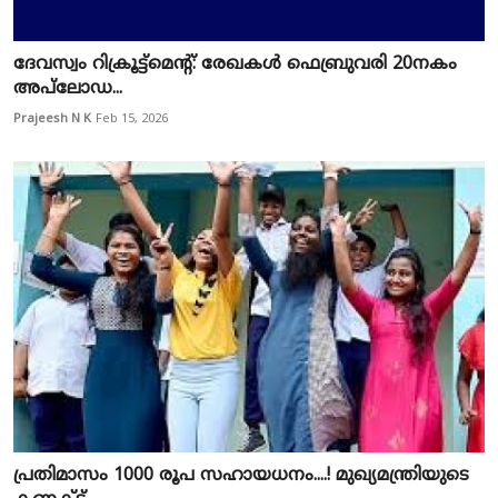
ദേവസ്വം റിക്രൂട്ട്മെന്റ്: രേഖകൾ ഫെബ്രുവരി 20നകം
അപ്‌ലോഡ...
Prajeesh N K
Feb 15, 2026
പ്രതിമാസം 1000 രൂപ സഹായധനം....! മുഖ്യമന്ത്രിയുടെ