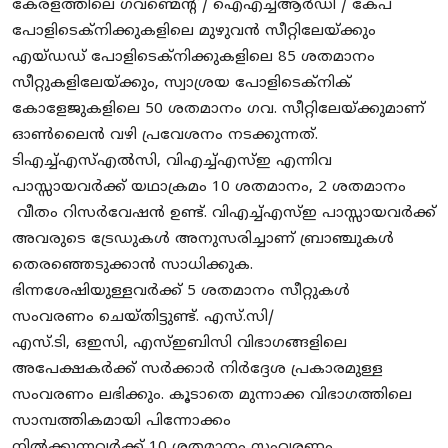
കേരളത്തിലെ ഗവണ്മെന്റ് / ഐഎച്ച്ആർഡി / കേപ്
പോളിടെക്‌നിക്കുകളിലെ മുഴുവൻ സീറ്റിലേയ്ക്കും
എയ്ഡഡ് പോളിടെക്‌നിക്കുകളിലെ 85 ശതമാനം
സീറ്റുകളിലേയ്ക്കും, സ്വാശ്രയ പോളിടെക്‌നിക്
കോളേജുകളിലെ 50 ശതമാനം ഗവ. സീറ്റിലേയ്ക്കുമാണ്
ഓൺലൈൻ വഴി പ്രവേശനം നടക്കുന്നത്.
ടിഎച്ച്എസ്എൽസി, വിഎച്ച്എസ്ഇ എന്നിവ
പാസ്സായവർക്ക് യഥാക്രമം 10 ശതമാനം, 2 ശതമാനം
വീതം റിസർവേഷൻ ഉണ്ട്. വിഎച്ച്എസ്ഇ പാസ്സായവർക്ക്
അവരുടെ ട്രേഡുകൾ അനുസരിച്ചാണ് ബ്രാഞ്ചുകൾ
തെരഞ്ഞെടുക്കാൻ സാധിക്കുക.
ഭിന്നശേഷിയുള്ളവർക്ക് 5 ശതമാനം സീറ്റുകൾ
സംവരണം ചെയ്തിട്ടുണ്ട്. എസ്.സി/
എസ്.ടി, ഒഇസി, എസ്ഇബിസി വിഭാഗങ്ങളിലെ
അപേക്ഷകർക്ക് സർക്കാർ നിർദ്ദേശ പ്രകാരമുള്ള
സംവരണം ലഭിക്കും. കൂടാതെ മുന്നാക്ക വിഭാഗത്തിലെ
സാമ്പത്തികമായി പിന്നോക്കം
നിൽക്കുന്നവർക്ക് 10 ശതമാനം സംവരണം