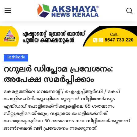
Home
About
Kozhikode
Contact
റഗുലർ ഡിപ്ലോമ പ്രവേശനം:
അപേക്ഷ സമർപ്പിക്കാം
News
കേരളത്തിലെ ഗവണ്മെന്റ് / ഐഎച്ച്ആർഡി / കേപ്
Akshaya News
പോളിടെക്‌നിക്കുകളിലെ മുഴുവൻ സീറ്റിലേയ്ക്കും
Agriculture
എയ്ഡഡ് പോളിടെക്‌നിക്കുകളിലെ 85 ശതമാനം
സീറ്റുകളിലേയ്ക്കും, സ്വാശ്രയ പോളിടെക്‌നിക്
Business
കോളേജുകളിലെ 50 ശതമാനം ഗവ. സീറ്റിലേയ്ക്കുമാണ്
ഓൺലൈൻ വഴി പ്രവേശനം നടക്കുന്നത്.
Classifieds