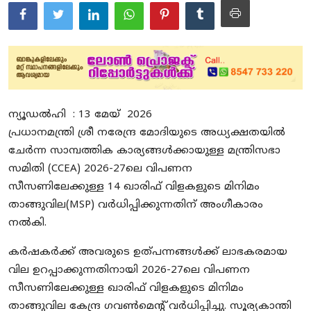
Education
Entertainment
Health
Obituary
ന്യൂഡൽഹി : 13 മേയ് 2026
പ്രധാനമന്ത്രി ശ്രീ നരേന്ദ്ര മോദിയുടെ അധ്യക്ഷതയിൽ
Sports
ചേർന്ന സാമ്പത്തിക കാര്യങ്ങൾക്കായുള്ള മന്ത്രിസഭാ
സമിതി (
CCEA)
2026-27ലെ വിപണന
Travel & Tourism
സീസണിലേക്കുള്ള
14
ഖാരിഫ് വിളകളുടെ
മിനിമം
Technology
താങ്ങുവില
(
MSP)
വർധിപ്പിക്കുന്നതിന് അംഗീകാരം
നൽകി.
Gallery
കർഷകർക്ക് അവരുടെ ഉത്പന്നങ്ങൾക്ക് ലാഭകരമായ
E-Paper
വില ഉറപ്പാക്കുന്നതിനായി
2026-27ലെ വിപണന
സീസണിലേക്കുള്ള
ഖാരിഫ് വിളകളുടെ
മിനിമം
താങ്ങുവില
കേന്ദ്ര
ഗവൺമെൻ്റ്
വർധിപ്പിച്ചു. സൂര്യകാന്തി