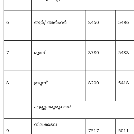
6
തുർ
/ അർഹർ
8450
5496
7
മൂംഗ്
8780
5438
8
ഉഴുന്ന്
8200
5418
എണ്ണക്കുരുക്കൾ
നിലക്കടല
9
7517
5011