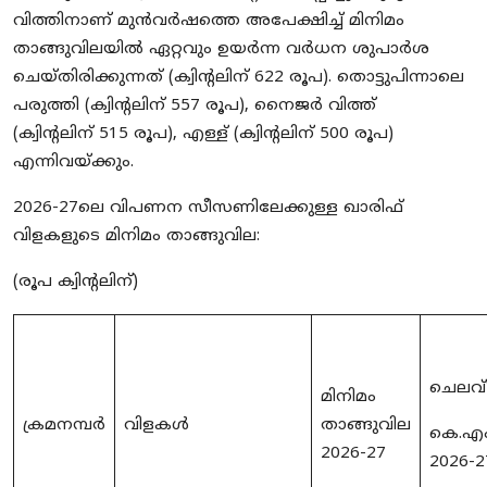
വിത്തിനാണ് മുൻവർഷത്തെ അപേക്ഷിച്ച്
മിനിമം
താങ്ങുവില
യിൽ ഏറ്റവും ഉയർന്ന വർധന ശുപാർശ
ചെയ്തിരിക്കുന്നത് (ക്വിന്റലിന്
622
രൂപ).
തൊട്ടുപിന്നാലെ
പരുത്തി (ക്വിന്റലിന്
557
രൂപ)
,
നൈജർ വിത്ത്
(ക്വിന്റലിന്
515
രൂപ)
,
എള്ള് (ക്വിന്റലിന്
500
രൂപ)
എന്നിവയ്ക്കും.
2026-27ലെ വിപണന സീസണിലേക്കുള്ള
ഖാരിഫ്
വിളകളുടെ
മിനിമം താങ്ങുവില
:
(
രൂപ ക്വിന്റലിന്)
ചെലവ്
മിനിമം
ക്രമനമ്പർ
വിളകൾ
താങ്ങുവില
കെ.എ
2026-27
2026-2