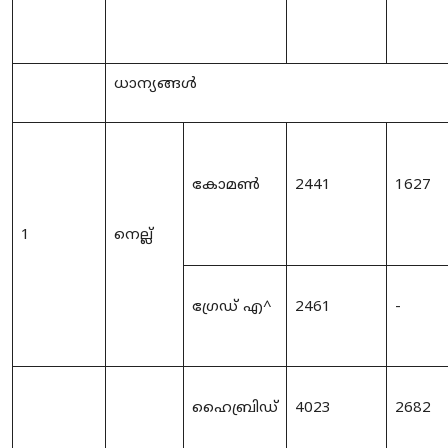
ധാന്യങ്ങൾ
കോമൺ
2441
1627
1
നെല്ല്
ഗ്രേഡ് എ
^
2461
-
ഹൈബ്രിഡ്
4023
2682