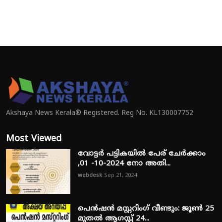
Akshaya News Kerala® Registered. Reg No. KL130007752
Most Viewed
വോട്ടർ പട്ടികയിൽ പേര് ചേർക്കാം
,01 -10-2024 നോ അതി...
webdesk
Sep 21, 2024
പെൻഷൻ മസ്റ്ററിംഗ് വീണ്ടും: ജൂൺ 25
മുതൽ ആഗസ്റ്റ് 24...