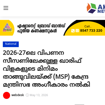
Home
About
National
Contact
2026-27ലെ വിപണന
സീസണിലേക്കുള്ള ഖാരിഫ്
News
വിളകളുടെ മിനിമം
Akshaya News
താങ്ങുവിലയ്ക്ക് (MSP) കേന്ദ്ര
Agriculture
മന്ത്രിസഭ അംഗീകാരം നൽകി
Business
webdesk
May 13, 2026
Classifieds