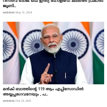
റിസര്‍വ് ബാങ്ക് ഒഫ് ഇന്ത്യ ഹോളിഡേ കലണ്ടര്‍ പ്രകാരം
ജൂണി...
webdesk
May 31, 2024
മൻകി ബാത്തിന്റെ 119 ആം എപ്പിസോഡിൽ
അയ്യപ്പഭഗവനേയും , പ...
webdesk
Feb 23, 2025