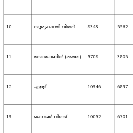
10
സൂര്യകാന്തി വിത്ത്
8343
5562
11
സോയാബീൻ (മഞ്ഞ)
5708
3805
12
എള്ള്
10346
6897
13
നൈജർ
വിത്ത്
10052
6701