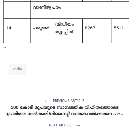
വാണിജ്യപര
(മീഡിയം
14
പരുത്തി
8267
5511
സ്റ്റേപ്പിൾ)
...
India
PREVIOUS ARTICLE
500 കോടി രൂപയുടെ സാമ്പത്തിക വിഹിതത്തോടെ
ഉപരിതല കൽക്കരി/ലിഗ്നൈറ്റ് വാതകവൽക്കരണ പദ...
NEXT ARTICLE