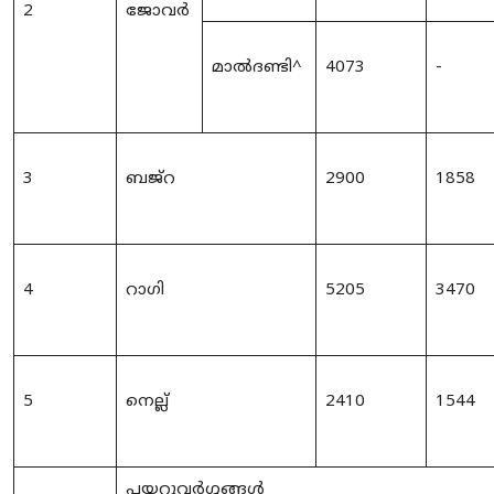
2
ജോവർ
മാൽദണ്ടി
^
4073
-
3
ബജ്‌റ
2900
1858
4
റാഗി
5205
3470
5
നെല്ല്
2410
1544
പയ
റു
വർഗ്ഗങ്ങൾ