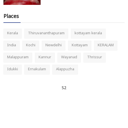
Places
Kerala
Thiruvananthapuram
kottayam kerala
India
Kochi
Newdelhi
Kottayam
KERALAM
Malappuram
Kannur
Wayanad
Thrissur
Idukki
Ernakulam
Alappuzha
S2