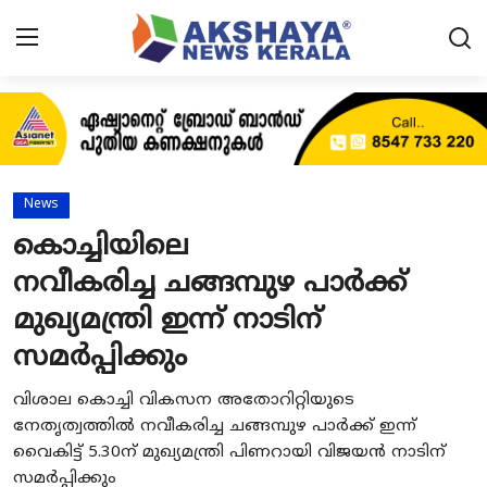
Home
About
News
Contact
കൊച്ചിയിലെ
നവീകരിച്ച ചങ്ങമ്പുഴ പാർക്ക്
News
മുഖ്യമന്ത്രി ഇന്ന് നാടിന്‌
Akshaya News
സമർപ്പിക്കും
Agriculture
വിശാല കൊച്ചി വികസന അതോറിറ്റിയുടെ
Business
നേതൃത്വത്തിൽ നവീകരിച്ച ചങ്ങമ്പുഴ പാർക്ക് ഇന്ന്
വൈകിട്ട് 5.30ന്‌ മുഖ്യമന്ത്രി പിണറായി വിജയൻ നാടിന്‌
Classifieds
സമർപ്പിക്കും