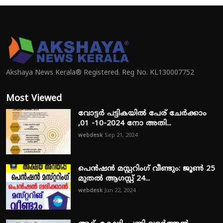
Akshaya News Kerala® Registered. Reg No. KL130007752
Most Viewed
വോട്ടർ പട്ടികയിൽ പേര് ചേർക്കാം
,01 -10-2024 നോ അതി...
webdesk
Sep 21, 2024
പെൻഷൻ മസ്റ്ററിംഗ് വീണ്ടും: ജൂൺ 25
മുതൽ ആഗസ്റ്റ് 24...
webdesk
Jun 22, 2024