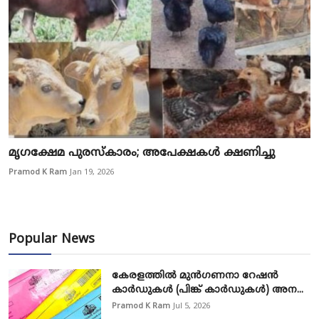
മൃഗക്ഷേമ പുരസ്കാരം; അപേക്ഷകൾ ക്ഷണിച്ചു
Pramod K Ram
Jan 19, 2026
Popular News
കേരളത്തിൽ മുൻഗണനാ റേഷൻ
കാർഡുകൾ (പിങ്ക് കാർഡുകൾ) അന...
Pramod K Ram
Jul 5, 2026