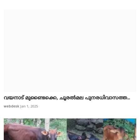
വ​യ​നാ​ട് മു​ണ്ടൈ​ക്കെ, ചൂ​ര​ല്‍​മ​ല പു​ന​ര​ധി​വാ​സ​ത്ത...
webdesk
Jan 1, 2025