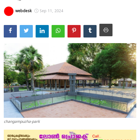
Education
webdesk
Sep 11, 2024
Entertainment
Health
Obituary
Sports
Travel & Tourism
Technology
Gallery
E-Paper
changampuzha-park