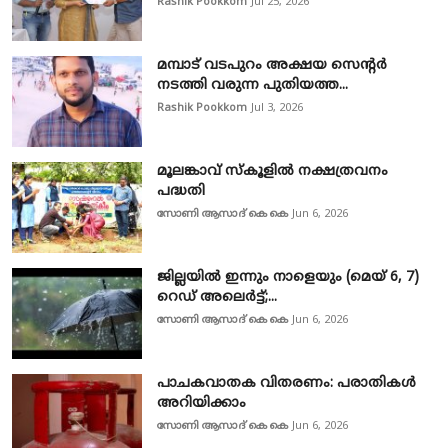
Rashik Pookkom
Jul 25, 2026
മമ്പാട് വടപുറം അക്ഷയ സെന്റർ
നടത്തി വരുന്ന പുതിയത്ത...
Rashik Pookkom
Jul 3, 2026
മൂലങ്കാവ് സ്കൂളിൽ നക്ഷത്രവനം
പദ്ധതി
സോണി ആസാദ് കെ കെ
Jun 6, 2026
ജില്ലയിൽ ഇന്നും നാളെയും (മെയ് 6, 7)
റെഡ് അലെർട്ട്;...
സോണി ആസാദ് കെ കെ
Jun 6, 2026
പാചകവാതക വിതരണം: പരാതികൾ
അറിയിക്കാം
സോണി ആസാദ് കെ കെ
Jun 6, 2026