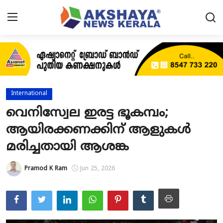
Home
About
International
Contact
വെനിസ്വേല ഇരട്ട ഭൂകമ്പം;
ആയിരക്കണക്കിന് ആളുകൾ
News
മരിച്ചതായി ആശങ്ക
Akshaya News
Pramod K Ram
Jun 25, 2026
Agriculture
Business
Classifieds