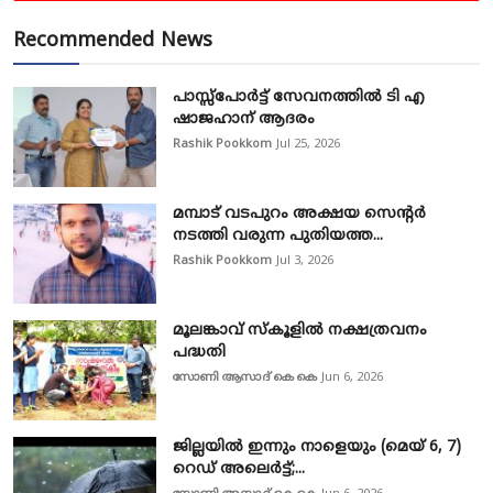
Recommended News
പാസ്സ്‌പോർട്ട് സേവനത്തിൽ ടി എ
ഷാജഹാന് ആദരം
Rashik Pookkom
Jul 25, 2026
മമ്പാട് വടപുറം അക്ഷയ സെന്റർ
നടത്തി വരുന്ന പുതിയത്ത...
Rashik Pookkom
Jul 3, 2026
മൂലങ്കാവ് സ്കൂളിൽ നക്ഷത്രവനം
പദ്ധതി
സോണി ആസാദ് കെ കെ
Jun 6, 2026
ജില്ലയിൽ ഇന്നും നാളെയും (മെയ് 6, 7)
റെഡ് അലെർട്ട്;...