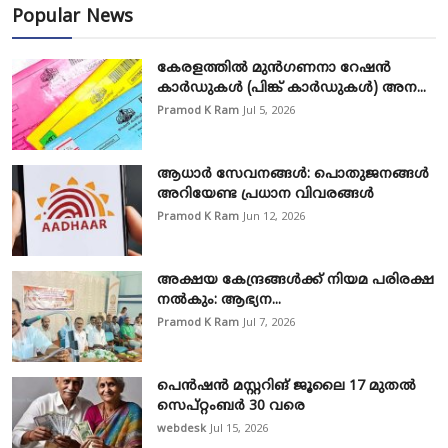
Popular News
കേരളത്തിൽ മുൻഗണനാ റേഷൻ
കാർഡുകൾ (പിങ്ക് കാർഡുകൾ) അന...
Pramod K Ram
Jul 5, 2026
ആധാർ സേവനങ്ങൾ: പൊതുജനങ്ങൾ
അറിയേണ്ട പ്രധാന വിവരങ്ങൾ
Pramod K Ram
Jun 12, 2026
അക്ഷയ കേന്ദ്രങ്ങള്‍ക്ക് നിയമ പരിരക്ഷ
നൽകും: ആഭ്യന...
Pramod K Ram
Jul 7, 2026
പെൻഷൻ മസ്റ്ററിങ് ജൂലൈ 17 മുതൽ
സെപ്റ്റംബർ 30 വരെ
webdesk
Jul 15, 2026