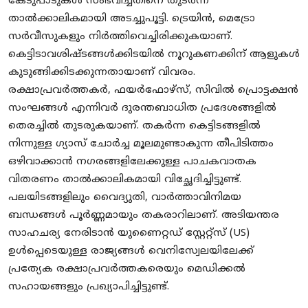
കേടുപാടുകൾ സംഭവിച്ചതിനെ തുടർന്ന്
താൽക്കാലികമായി അടച്ചുപൂട്ടി. ട്രെയിൻ, മെട്രോ
സർവീസുകളും നിർത്തിവെച്ചിരിക്കുകയാണ്. ​
കെട്ടിടാവശിഷ്ടങ്ങൾക്കിടയിൽ നൂറുകണക്കിന് ആളുകൾ
കുടുങ്ങിക്കിടക്കുന്നതായാണ് വിവരം.
രക്ഷാപ്രവർത്തകർ, ഫയർഫോഴ്സ്, സിവിൽ പ്രൊട്ടക്ഷൻ
സംഘങ്ങൾ എന്നിവർ ദുരന്തബാധിത പ്രദേശങ്ങളിൽ
തെരച്ചിൽ തുടരുകയാണ്. തകർന്ന കെട്ടിടങ്ങളിൽ
നിന്നുള്ള ഗ്യാസ് ചോർച്ച മൂലമുണ്ടാകുന്ന തീപിടിത്തം
ഒഴിവാക്കാൻ നഗരങ്ങളിലേക്കുള്ള പാചകവാതക
വിതരണം താൽക്കാലികമായി വിച്ഛേദിച്ചിട്ടുണ്ട്.
പലയിടങ്ങളിലും വൈദ്യുതി, വാർത്താവിനിമയ
ബന്ധങ്ങൾ പൂർണ്ണമായും തകരാറിലാണ്. അടിയന്തര
സാഹചര്യ നേരിടാൻ യുണൈറ്റഡ് സ്റ്റേറ്റ്സ് (US)
ഉൾപ്പെടെയുള്ള രാജ്യങ്ങൾ വെനിസ്വേലയിലേക്ക്
പ്രത്യേക രക്ഷാപ്രവർത്തകരെയും മെഡിക്കൽ
സഹായങ്ങളും പ്രഖ്യാപിച്ചിട്ടുണ്ട്.