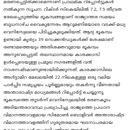
മരണപ്പെട്ടിരിക്കാമെന്നാണ് പ്രാഥമിക റിപ്പോർട്ടുകൾ
നൽകുന്ന സൂചന. റിക്ടർ സ്കെയിലിൽ 7.2, 7.5 തീവ്രത
രേഖപ്പെടുത്തിയ ഭൂകമ്പങ്ങളാണ് രാജ്യാന്തര സമയം
ബുധനാഴ്ച വൈകുന്നേരം ആറുമണിയോടെ വടക്ക്-മധ്യ
വെനിസ്വേലയെ പിടിച്ചുകുലുക്കിയത്. ആദ്യ ഭൂകമ്പം
ഉണ്ടായി കൃത്യം 39 സെക്കൻഡുകൾക്ക് ശേഷമാണ്
രണ്ടാമത്തെയും അതിശക്തവുമായ ഭൂകമ്പം
അനുഭവപ്പെട്ടത്. തലസ്ഥാനമായ കാരക്കാസ്
ഉൾപ്പെടെയുള്ള പ്രമുഖ നഗരങ്ങളിൽ വൻ
നാശനഷ്ടമാണുണ്ടായിരിക്കുന്നത്. കാരക്കാസിലെ
അൾട്ടാമിറ മേഖലയിൽ 22 നിലകളുള്ള ഒരു വലിയ
പാർപ്പിട സമുച്ചയം പൂർണ്ണമായും തകർന്നു വീണതായി
അന്താരാഷ്ട്ര മാധ്യമങ്ങൾ റിപ്പോർട്ട് ചെയ്യുന്നു. ​
ഭൂകമ്പത്തെ തുടർന്ന് വെനിസ്വേലയിൽ ഭരണകൂടം
അടിയന്തരാവസ്ഥ പ്രഖ്യാപിച്ചു. രാജ്യത്തെ പ്രധാന
വിമാനത്താവളമായ സിമോൺ ബൊളിവർ അന്താരാഷ്ട്ര
വിമാനത്താവളത്തിന് ഗുരുതരമായ ഘടനാപരമായ