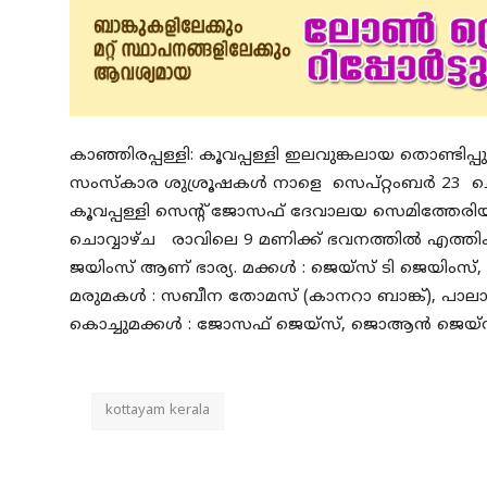
കാഞ്ഞിരപ്പള്ളി: കൂവപ്പള്ളി ഇലവുങ്കലായ തൊണ്ടിപ്
സംസ്കാര ശുശ്രൂഷകൾ നാളെ സെപ്റ്റംബർ 23 ചൊവ്
കൂവപ്പള്ളി സെന്റ് ജോസഫ് ദേവാലയ സെമിത്തേരി
ചൊവ്വാഴ്ച രാവിലെ 9 മണിക്ക് ഭവനത്തിൽ എത്തിക്കും
ജയിംസ് ആണ് ഭാര്യ. മക്കൾ : ജെയ്‌സ് ടി ജെയിം
മരുമകൾ : സബീന തോമസ് (കാനറാ ബാങ്ക്), പാലാ കു
കൊച്ചുമക്കൾ : ജോസഫ് ജെയ്‌സ്, ജൊആൻ ജെയ്‌സ്
kottayam kerala