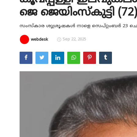
ജെ ജെയിംസ്കുട്ടി (72
Education
Entertainment
സംസ്കാര ശുശ്രൂഷകൾ നാളെ സെപ്റ്റംബർ 23 ചൊവ്
Health
Sep 22, 2025
webdesk
Obituary
Sports
Travel & Tourism
Technology
Gallery
E-Paper