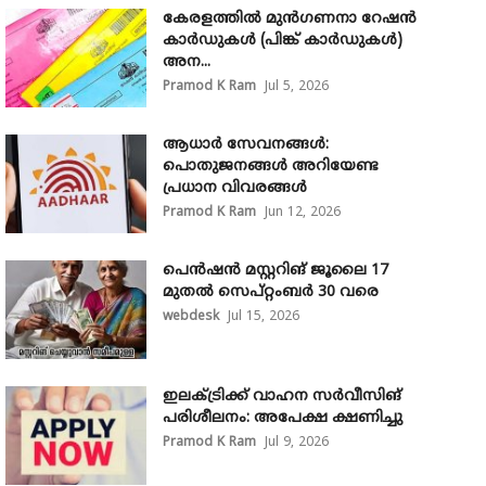
കേരളത്തിൽ മുൻഗണനാ റേഷൻ
കാർഡുകൾ (പിങ്ക് കാർഡുകൾ)
അന...
Pramod K Ram
Jul 5, 2026
ആധാർ സേവനങ്ങൾ:
പൊതുജനങ്ങൾ അറിയേണ്ട
പ്രധാന വിവരങ്ങൾ
Pramod K Ram
Jun 12, 2026
പെൻഷൻ മസ്റ്ററിങ് ജൂലൈ 17
മുതൽ സെപ്റ്റംബർ 30 വരെ
webdesk
Jul 15, 2026
ഇലക്ട്രിക്ക് വാഹന സർവീസിങ്
പരിശീലനം: അപേക്ഷ ക്ഷണിച്ചു
Pramod K Ram
Jul 9, 2026