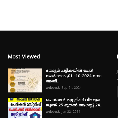
Most Viewed
വോട്ടർ പട്ടികയിൽ പേര്
ചേർക്കാം ,01 -10-2024 നോ
അതി...
webdesk
Sep 21, 2024
പെൻഷൻ മസ്റ്ററിംഗ് വീണ്ടും:
ജൂൺ 25 മുതൽ ആഗസ്റ്റ് 24...
webdesk
Jun 22, 2024