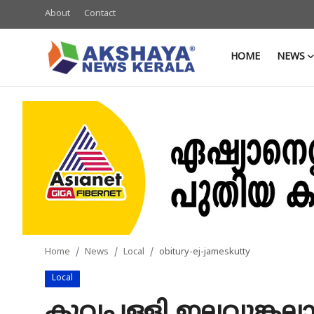
About
Contact
HOME
NEWS
Home
About
Contact
News
Akshaya News
Agriculture
Home
News
Local
obitury-ej-jameskutty
Business
Local
Classifieds
കൂവപ്പള്ളി ഇലവുങ്ക