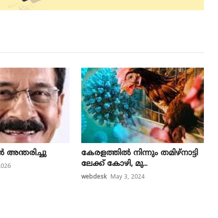
 അ​ന്ത​രി​ച്ചു
കേ​ര​ള​ത്തി​ൽ നി​ന്നും ത​മി​ഴ്നാ​ട്ടി​
ലേ​ക്ക് കോ​ഴി, മു...
2026
webdesk
May 3, 2024