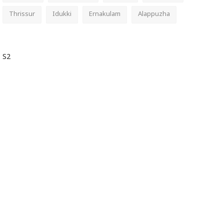
Thrissur
Idukki
Ernakulam
Alappuzha
S2