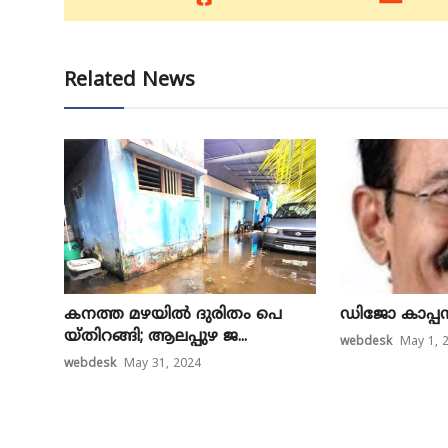
Related News
ക​ന​ത്ത​ മ​ഴ​യി​ൽ ദു​രി​തം പെ​
ഡി​ജോ കാ​പ്പ​ൻ
യ്തി​റ​ങ്ങി; ആ​ല​പ്പു​ഴ ജ...
webdesk
May 1, 
webdesk
May 31, 2024