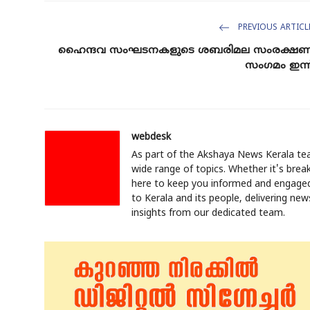
PREVIOUS ARTICL
ഹൈ​ന്ദ​വ സം​ഘ​ട​ന​ക​ളു​ടെ ശ​ബ​രി​മ​ല സം​ര​ക്ഷ​
സം​ഗ​മം ഇ​ന്ന
webdesk
As part of the Akshaya News Kerala tea
wide range of topics. Whether it's break
here to keep you informed and engaged.
to Kerala and its people, delivering ne
insights from our dedicated team.