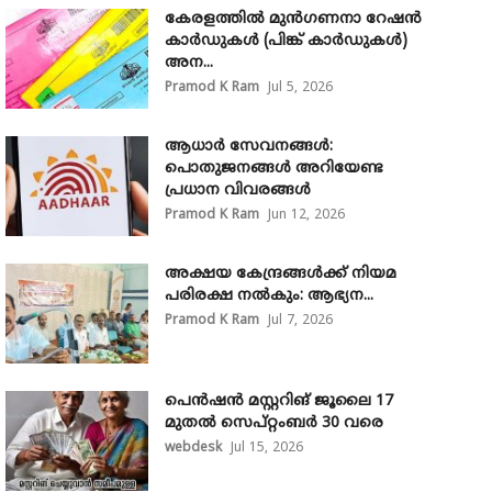
കേരളത്തിൽ മുൻഗണനാ റേഷൻ
കാർഡുകൾ (പിങ്ക് കാർഡുകൾ)
അന...
Pramod K Ram
Jul 5, 2026
ആധാർ സേവനങ്ങൾ:
പൊതുജനങ്ങൾ അറിയേണ്ട
പ്രധാന വിവരങ്ങൾ
Pramod K Ram
Jun 12, 2026
അക്ഷയ കേന്ദ്രങ്ങള്‍ക്ക് നിയമ
പരിരക്ഷ നൽകും: ആഭ്യന...
Pramod K Ram
Jul 7, 2026
പെൻഷൻ മസ്റ്ററിങ് ജൂലൈ 17
മുതൽ സെപ്റ്റംബർ 30 വരെ
webdesk
Jul 15, 2026