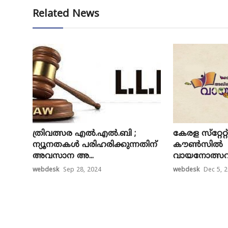
Related News
ത്രിവത്സര എൽ.എൽ.ബി ;
കേരള സ്‌റ്റേറ
ന്യൂനതകൾ പരിഹരിക്കുന്നതിന്
കൗൺസിൽ
അവസാന അ...
വായനോത്സവത്
webdesk
Sep 28, 2024
webdesk
Dec 5, 