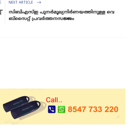
E
NEXT ARTICLE
്
സി​ബി​എ​സ്ഇ പു​ന​ർ​മൂ​ല്യ​നി​ർ​ണ​യ​ത്തി​നു​ള്ള വെ​
ബ്സൈ​റ്റ് പ്ര​വ​ർ​ത്ത​ന​സ​ജ്ജം