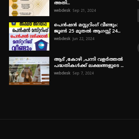
അതി...
webdesk
Sep 21, 2024
പെൻഷൻ മസ്റ്ററിംഗ് വീണ്ടും:
ജൂൺ 25 മുതൽ ആഗസ്റ്റ് 24...
webdesk
Jun 22, 2024
ആട് ,കോഴി ,പന്നി വളർത്തൽ
പദ്ധതികൾക്ക് ലക്ഷങ്ങളുടെ ...
webdesk
Sep 7, 2024