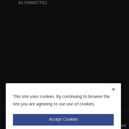
KL130007752
This site uses cookies. By continuing to browse the
site you are agreeing to our use of cookies.
Accept Cookies
© E Voice Info Private Limited 2024 | All Rights Reserved