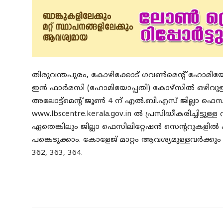
തിരുവന്തപുരം, കോഴിക്കോട് ഗവൺമെന്റ് ഹോമിയോ
ഇൻ ഫാർമസി (ഹോമിയോപ്പതി) കോഴ്‌സിൽ ഒഴിവുള്ള സീ
അലോട്ട്‌മെന്റ് ജൂൺ 4 ന് എൽ.ബി.എസ് ജില്ലാ ഫെ
www.lbscentre.kerala.gov.in ൽ പ്രസിദ്ധീകരിച്ചിട്ടു
ഏതെങ്കിലും ജില്ലാ ഫെസിലിറ്റേഷൻ സെന്ററുകളിൽ ഹാ
പങ്കെടുക്കാം. കോളേജ് മാറ്റം ആവശ്യമുള്ളവർക്കും
362, 363, 364.