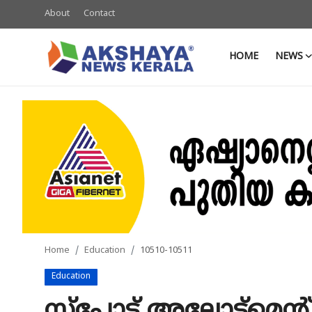
About
Contact
HOME
NEWS
Home
About
Contact
News
Akshaya News
Agriculture
Home
Education
10510-10511
Business
Education
Classifieds
സ്പോട്ട് അലോട്ട്മെന്റ്