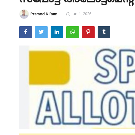
Education
Jun 1, 2026
Pramod K Ram
Entertainment
Health
Obituary
Sports
Travel & Tourism
Technology
Gallery
E-Paper