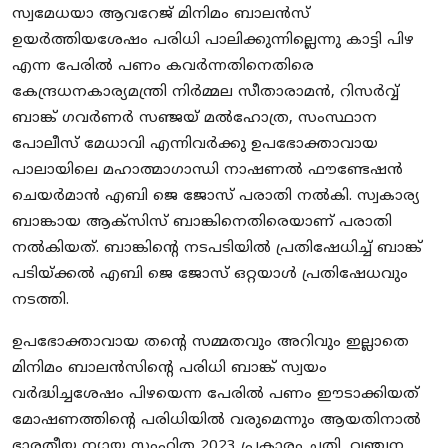
സ്വമേധയാ ആവറേജ് മിനിമം ബാലൻസ്
ഉയർത്തിയശേഷം പരിധി പാലിക്കുന്നില്ലെന്നു കാട്ടി പിഴ
എന്ന പേരിൽ പണം കവർന്നതിനെതിരെ
കേന്ദ്രധനകാര്യമന്ത്രി നിർമ്മല സീതാരാമൻ, റിസർവ്വ്
ബാങ്ക് ഗവർണർ സഞ്ജയ് മൽഹോത്ര, സംസ്ഥാന
പോലീസ് മേധാവി എന്നിവർക്കു ഉപഭോക്താവായ
പാലായിലെ മഹാത്മാഗാന്ധി നാഷണൽ ഫൗണ്ടേഷൻ
ചെയർമാൻ എബി ജെ ജോസ് പരാതി നൽകി. സ്വകാര്യ
ബാങ്കായ ആക്സിസ് ബാങ്കിനെതിരെയാണ് പരാതി
നൽകിയത്. ബാങ്കിൻ്റെ നടപടിയിൽ പ്രതിഷേധിച്ച്‌ ബാങ്ക്
പടിയ്ക്കൽ എബി ജെ ജോസ് ഒറ്റയാൾ പ്രതിഷേധവും
നടത്തി.
ഉപഭോക്താവായ തൻ്റെ സമ്മതവും അറിവും ഇല്ലാതെ
മിനിമം ബാലൻസിൻ്റെ പരിധി ബാങ്ക് സ്വയം
വർദ്ധിച്ചശേഷം പിഴയെന്ന പേരിൽ പണം ഈടാക്കിയത്
മോഷണത്തിൻ്റെ പരിധിയിൽ വരുമെന്നും ആയതിനാൽ
ഭാരതീയ ന്യായ സംഹിത 2023 പ്രകാരം ചതി, വഞ്ചന,