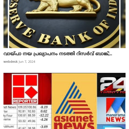
വാ​യ്പാ ന​യ പ്ര​ഖ്യാ​പ​നം ന​ട​ത്തി റി​സ​ര്‍​വ് ബാ​ങ്ക്;...
webdesk
Jun 7, 2024