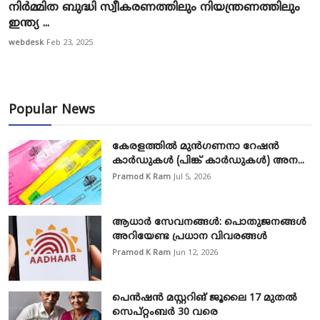
നിർമ്മിത ബുദ്ധി സ്വീകരണത്തിലും നിയന്ത്രണത്തിലും
ഇന്ത്യ ...
webdesk
Feb 23, 2025
Popular News
കേരളത്തിൽ മുൻഗണനാ റേഷൻ
കാർഡുകൾ (പിങ്ക് കാർഡുകൾ) അന...
Pramod K Ram
Jul 5, 2026
ആധാർ സേവനങ്ങൾ: പൊതുജനങ്ങൾ
അറിയേണ്ട പ്രധാന വിവരങ്ങൾ
Pramod K Ram
Jun 12, 2026
പെൻഷൻ മസ്റ്ററിങ് ജൂലൈ 17 മുതൽ
സെപ്റ്റംബർ 30 വരെ