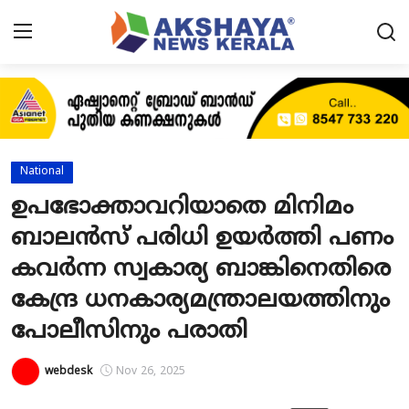
Home
About
National
Contact
ഉപഭോക്താവറിയാതെ മിനിമം
ബാലൻസ് പരിധി ഉയർത്തി പണം
News
കവർന്ന സ്വകാര്യ ബാങ്കിനെതിരെ
Akshaya News
കേന്ദ്ര ധനകാര്യമന്ത്രാലയത്തിനും
Agriculture
പോലീസിനും പരാതി
Business
webdesk
Nov 26, 2025
Classifieds