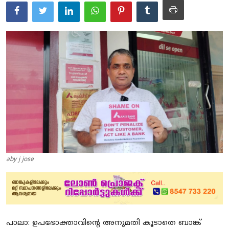
Education
Entertainment
Health
Obituary
Sports
Travel & Tourism
Technology
aby j jose
Gallery
E-Paper
പാലാ: ഉപഭോക്താവിൻ്റെ അനുമതി കൂടാതെ ബാങ്ക്