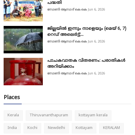
പദ്ധതി
സോണി ആസാദ് കെ കെ
Jun 6, 2026
ജില്ലയിൽ ഇന്നും നാളെയും (മെയ് 6, 7)
റെഡ് അലെർട്ട്;...
സോണി ആസാദ് കെ കെ
Jun 6, 2026
പാചകവാതക വിതരണം: പരാതികൾ
അറിയിക്കാം
സോണി ആസാദ് കെ കെ
Jun 6, 2026
Places
Kerala
Thiruvananthapuram
kottayam kerala
India
Kochi
Newdelhi
Kottayam
KERALAM