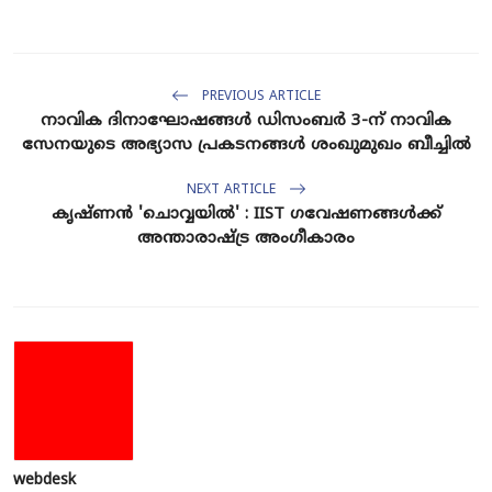
PREVIOUS ARTICLE
നാവിക ദിനാഘോഷങ്ങൾ ഡിസംബർ 3-ന് നാവിക
സേനയുടെ അഭ്യാസ പ്രകടനങ്ങൾ ശംഖുമുഖം ബീച്ചിൽ
NEXT ARTICLE
കൃഷ്ണൻ 'ചൊവ്വയിൽ' : IIST ഗവേഷണങ്ങൾക്ക്
അന്താരാഷ്ട്ര അംഗീകാരം
webdesk