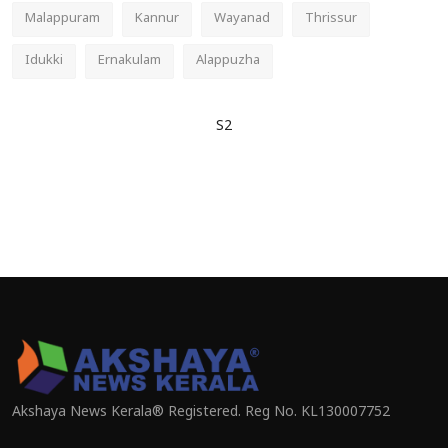
Malappuram
Kannur
Wayanad
Thrissur
Idukki
Ernakulam
Alappuzha
S2
Akshaya News Kerala® Registered. Reg No. KL130007752