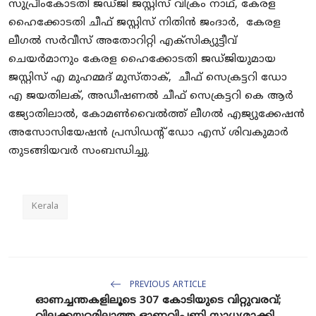
സുപ്രീംകോടതി ജഡ്ജി ജസ്റ്റിസ് വിക്രം നാഥ്, കേരള
ഹൈക്കോടതി ചീഫ് ജസ്റ്റിസ് നിതിൻ ജംദാർ, കേരള
ലീഗൽ സർവീസ് അതോറിറ്റി എക്സിക്യുട്ടീവ്
ചെയർമാനും കേരള ഹൈക്കോടതി ജഡ്ജിയുമായ
ജസ്റ്റിസ് എ മുഹമ്മദ് മുസ്താക്, ചീഫ് സെക്രട്ടറി ഡോ
എ ജയതിലക്, അഡീഷണൽ ചീഫ് സെക്രട്ടറി കെ ആർ
ജ്യോതിലാൽ, കോമൺവൈൽത്ത് ലീഗൽ എജ്യുക്കേഷൻ
അസോസിയേഷൻ പ്രസിഡന്റ് ഡോ എസ് ശിവകുമാർ
തുടങ്ങിയവർ സംബന്ധിച്ചു.
Kerala
PREVIOUS ARTICLE
ഓണച്ചന്തകളിലൂടെ 307 കോടിയുടെ വിറ്റുവരവ്;