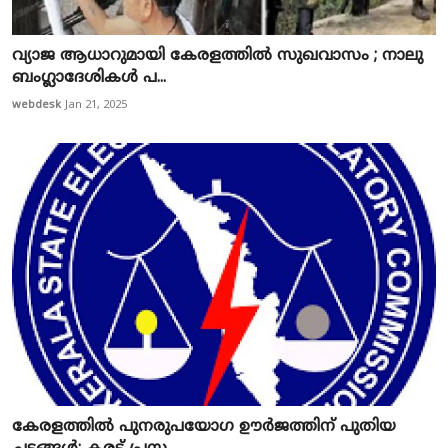
വ്യാജ ആധാറുമായി കേരളത്തിൽ സുഖവാസം ; നാലു
ബംഗ്ലാദേശികൾ പ...
webdesk
Jan 21, 2025
കേരളത്തിൽ പുനരുപയോഗ ഊർജത്തിന് പുതിയ