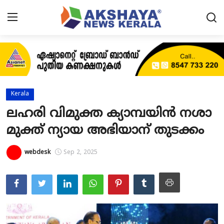
Home
About
Kerala
Contact
ലഹരി വിമുക്ത ക്യാമ്പയിൻ നശാ
മുക്ത് ന്യായ അഭിയാന് തുടക്കം
News
Akshaya News
webdesk
Sep 2, 2025
Agriculture
Business
Classifieds