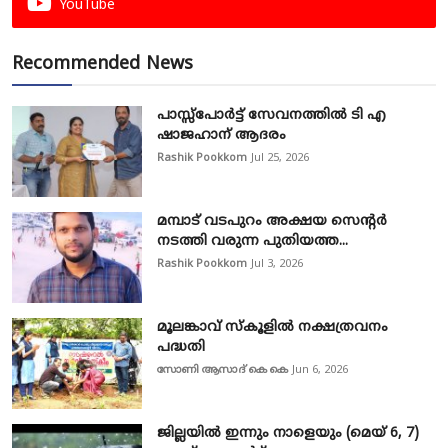
YouTube
Recommended News
പാസ്സ്‌പോർട്ട് സേവനത്തിൽ ടി എ
ഷാജഹാന് ആദരം
Rashik Pookkom
Jul 25, 2026
മമ്പാട് വടപുറം അക്ഷയ സെന്റർ
നടത്തി വരുന്ന പുതിയത്ത...
Rashik Pookkom
Jul 3, 2026
മൂലങ്കാവ് സ്കൂളിൽ നക്ഷത്രവനം
പദ്ധതി
സോണി ആസാദ് കെ കെ
Jun 6, 2026
ജില്ലയിൽ ഇന്നും നാളെയും (മെയ് 6, 7)