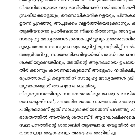
തിരുവള്ളുവറിൽ നിന്ന് പ്രചോദനം ഉൾക്കൊണ്ട് ശ്ര
വികസിതവുമായ ഒരു ഭാവിയിലേക്ക് നയിക്കാൻ കഴ
സ്രഷ്ടാക്കളേയും, ഭരണാധികാരികളെയും, ചിന്തകരെ
ഊന്നിപ്പറഞ്ഞു. അച്ചടക്കം വളർത്തിയെടുക്കാനും,
ആജീവനാന്ത പ്രതിബദ്ധത നിലനിർത്താനും അദ്ദേഹം വി
സാമൂഹ്യ മാധ്യമങ്ങൾ ശ്രദ്ധാപൂർവ്വവും ഉത്തരവ
ദുരുപയോഗ സാധ്യതകളെക്കുറിച്ച് മുന്നറിയിപ്പ് ന
അഭ്യർത്ഥിച്ചു. സാങ്കേതികവിദ്യയ്ക്ക് പരസ്പരം
ശക്തിയുണ്ടെങ്കിലും, അതിന്റെ അശ്രദ്ധമായ ഉപയോഗം ത
തിരിക്കാനും കാരണമാകുമെന്ന് അദ്ദേഹം നിരീക്ഷിച
പ്രോത്സാഹിപ്പിക്കുന്നതിന് സാമൂഹ്യ മാധ്യമങ്ങൾ
യുവാക്കളോട് ആഹ്വാനം ചെയ്തു.
വിദ്യാഭ്യാസത്തിലും സാക്ഷരതയിലും കേരളം നേടിയ ശ്
രാധാകൃഷ്ണൻ, ഫാത്തിമ മാതാ നാഷണൽ കോളേജിന
പരിശ്രമമാണ് ഇത് സാധ്യമാക്കിയതെന്ന് പറഞ്ഞ
ഭാരതത്തിൽ അതിന്റെ ശതാബ്ദി ആഘോഷിക്കുമെന്ന് 
സ്ഥാപനത്തിന്റെ ശതാബ്ദി ആഘോഷ വേളയിൽ ഒരു 
വരാനുള്ള ആഗ്രഹവും അദ്ദേഹം അറിയിച്ചു.