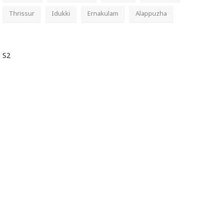
Thrissur
Idukki
Ernakulam
Alappuzha
S2