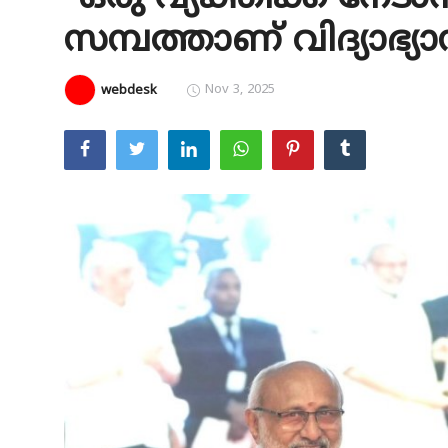
സമ്പത്താണ് വിദ്യാഭ്യ
Education
Entertainment
Nov 3, 2025
webdesk
Health
Obituary
Sports
Travel & Tourism
Technology
Gallery
E-Paper