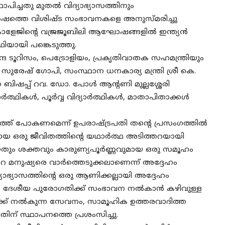
ിച്ചതു മുതൽ വിദ്യാഭ്യാസത്തിനും
75 വർഷത്തെ വിശിഷ്ട സംഭാവനകളെ അനുസ്മരിച്ചു
ളേജിന്റെ വജ്രജൂബിലി ആഘോഷങ്ങളിൽ ഇന്ത്യൻ
ഥിയായി പങ്കെടുത്തു.
ദ്ര ടൂറിസം, പെട്രോളിയം, പ്രകൃതിവാതക സഹമന്ത്രിയും
 സുരേഷ് ഗോപി, സംസ്ഥാന ധനകാര്യ മന്ത്രി ശ്രീ കെ.
ഷപ്പ് റവ. ഡോ. പോൾ ആന്റണി മുല്ലശ്ശേരി
ാർത്ഥികൾ, പൂർവ്വ വിദ്യാർത്ഥികൾ, മാതാപിതാക്കൾ
്ത് പോകണമെന്ന് ഉപരാഷ്ട്രപതി തന്റെ പ്രസംഗത്തിൽ
ായ ഒരു ജീവിതത്തിന്റെ യഥാർത്ഥ അടിത്തറയായി
്തായതും ശക്തവും കാരുണ്യപൂർണ്ണവുമായ ഒരു സമൂഹം
ിത്തറ മനുഷ്യരെ വാർത്തെടുക്കലാണെന്ന് അദ്ദേഹം
്യാഭ്യാസത്തിന്റെ ഒരു ആണിക്കല്ലായി അദ്ദേഹം
ല്ല, ദേശീയ പുരോഗതിക്ക് സംഭാവന നൽകാൻ കഴിവുള്ള
്ളവർക്ക് നൽകുന്ന സേവനം, സാമൂഹിക ഉത്തരവാദിത്ത
ചതിന് സ്ഥാപനത്തെ പ്രശംസിച്ചു.