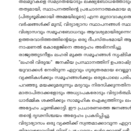
തലമുറകളെ സമഗ്രതയോടും ലക്ഷ്യബോധത്തോടും കൂടി 
തത്വമായി, സ്ഥാപനത്തിന്റെ പ്രചോദനാത്മകമായ മുദ
(പിതൃഭൂമിക്കായി അമ്മയിലൂടെ) എന്ന മുദ്രാവാക്യത്
വർഷങ്ങൾക്ക് മുമ്പ്, വിദ്യാഭ്യാസ സ്ഥാപനങ്ങൾ സ്
വിശ്വാസവും സമൂഹബോധവും ആവശ്യമായിരുന്നെന്ന് അ
ഉത്തരവാദിത്തത്തിന്റെയും ഒരു ദീപസ്തംഭമായി ആ പാ
നാഷണൽ കോളേജിനെ അദ്ദേഹം അഭിനന്ദിച്ചു.
രാജ്യത്തുടനീളം ലഹരി മുക്ത സമൂഹങ്ങൾ സൃഷ്ടിക്കു
"ലഹരി വിരുദ്ധ" ജനകീയ പ്രസ്ഥാനത്തിന് ഉപരാ
യുവാക്കൾ നേരിടുന്ന ഏറ്റവും ഗുരുതരമായ വെല്ലു
വ്യക്തികൾക്കും സമൂഹങ്ങൾക്കും ഒരുപോലെ പരിഹര
പറഞ്ഞു. മയക്കുമരുന്നും മദ്യവും നിരസിക്കുന്നത
മാതാപിതാക്കളോടും അധ്യാപകരോടും വിദ്യാർത്ഥി
ധാർമ്മിക ശക്തിക്കും സാമൂഹിക ഐക്യത്തിനും ല
അദ്ദേഹം ചൂണ്ടിക്കാട്ടി. ഈ പ്രചാരണത്തെ ജനങ്ങൾ
തന്റെ ദൃഢനിശ്ചയം അദ്ദേഹം പ്രകടിപ്പിച്ചു.
വിദ്യാഭ്യാസം ഒരു വ്യക്തിക്ക് സ്വന്തമാക്കാവുന്ന 