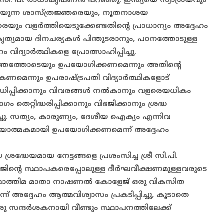
ീ സി. പി. രാധാകൃഷ്ണൻ പറഞ്ഞു. ഇന്ത്യയെ സ്വാശ്രയവും
ിയുന്ന ശാസ്ത്രജ്ഞരെയും, നൂതനാശയ
യും വളർത്തിയെടുക്കേണ്ടതിന്റെ പ്രാധാന്യം അദ്ദേഹം
 കൃത്യമായ ദിനചര്യകൾ പിന്തുടരാനും, പഠനത്തോടുള്ള
ദ്യാർത്ഥികളെ പ്രോത്സാഹിപ്പിച്ചു.
ാദിത്തത്തോടെയും ഉപയോഗിക്കണമെന്നും അതിന്റെ
ൽകണമെന്നും ഉപരാഷ്ട്രപതി വിദ്യാർത്ഥികളോട്
 ബന്ധിപ്പിക്കാനും വിവരങ്ങൾ നൽകാനും വളരെയധികം
െറ്റിദ്ധരിപ്പിക്കാനും വിഭജിക്കാനും ശ്രദ്ധ
്ചു. സത്യം, കാരുണ്യം, ദേശീയ ഐക്യം എന്നിവ
 ക്രിയാത്മകമായി ഉപയോഗിക്കണമെന്ന് അദ്ദേഹം
രദ്ധേയമായ നേട്ടങ്ങളെ പ്രശംസിച്ച ശ്രീ സി.പി.
്റെ സ്ഥാപകരെപ്പോലുള്ള ദീർഘവീക്ഷണമുള്ളവരുടെ
ു. ഫാത്തിമ മാതാ നാഷണൽ കോളേജ് ഒരു വികസിത
അദ്ദേഹം ആത്മവിശ്വാസം പ്രകടിപ്പിച്ചു, കൂടാതെ
സന്ദർശകനായി വീണ്ടും സ്ഥാപനത്തിലേക്ക്