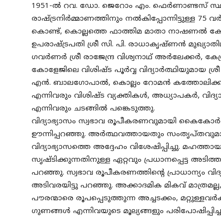
1951-ൽ റവ. ഡോ. ജെറോം എം. ഫെർണാണ്ടസ് സ്ഥാപ
രാഷ്ട്രനിർമ്മാണത്തിനും നൽകിപ്പോന്നിട്ടുള്ള 
കൊണ്ട്, കൊല്ലത്തെ ഫാത്തിമ മാതാ നാഷണൽ കോ
ഉപരാഷ്ട്രപതി ശ്രീ സി. പി. രാധാകൃഷ്ണൻ മുഖ്യാതി
ഗവർണർ ശ്രീ രാജേന്ദ്ര വിശ്വനാഥ് അർലേക്കർ, കേന്
കോളേജിലെ വിശിഷ്ട പൂർവ്വ വിദ്യാർത്ഥിയുമായ ശ്രീ
എൻ. ബാലഗോപാൽ, കൊല്ലം റോമൻ കത്തോലിക്ക ബി
എന്നിവരും വിശിഷ്ട വ്യക്തികൾ, അധ്യാപകർ, വിദ്യ
എന്നിവരും ചടങ്ങിൽ പങ്കെടുത്തു.
വിദ്യാഭ്യാസം സ്വഭാവ രൂപീകരണവുമായി കൈകോർത
ഊന്നിപ്പറഞ്ഞു. അർത്ഥവത്തായതും സംതൃപ്തവുമ
വിദ്യാഭ്യാസത്തെ അദ്ദേഹം വിശേഷിപ്പിച്ചു. മഹത
സൃഷ്ടിക്കുന്നതിനുള്ള ഏറ്റവും പ്രധാനപ്പെട്ട അട
പറഞ്ഞു. സ്വഭാവ രൂപീകരണത്തിന്റെ പ്രാധാന്യം വിദ
അടിവരയിട്ടു പറഞ്ഞു. അക്കാദമിക മികവ് മാത്രമ
പൗരന്മാരെ രൂപപ്പെടുത്തുന്ന അച്ചടക്കം, മറ്റുള
ഗുണങ്ങൾ എന്നിവയുടെ മൂല്യങ്ങളും പരിപോഷിപ്പിച്