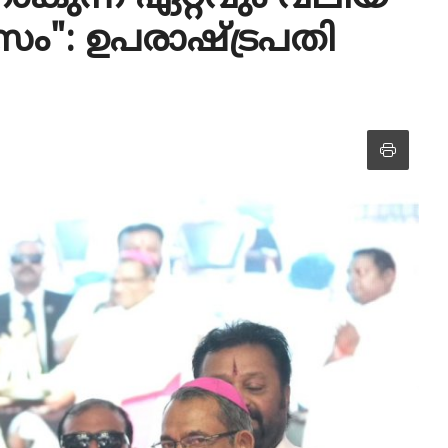
ാസം": ഉപരാഷ്ട്രപതി