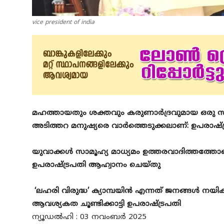
vice president of india
മഹത്തായതും ശക്തവും കരുണാർദ്രവുമായ ഒരു സമൂഹം
അടിത്തറ മനുഷ്യരെ വാർത്തെടുക്കലാണ്: ഉപരാഷ്ട
യുവാക്കൾ സാമൂഹ്യ മാധ്യമം ഉത്തരവാദിത്തത്തോ
ഉപരാഷ്ട്രപതി ആഹ്വാനം ചെയ്തു
‘ലഹരി വിരുദ്ധ’ ക്യാമ്പയിൻ എന്നത് ജനങ്ങൾ നയിക
ആവശ്യകത ചൂണ്ടിക്കാട്ടി ഉപരാഷ്ട്രപതി
ന്യൂഡൽഹി : 03 നവംബർ 2025