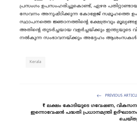
പ്രസംഗം ഉപസംഹരിച്ചുകൊണ്ട്, ഏഴര പതിറ്റാണ്ട
സേവനം അനുഷ്ഠിക്കുന്ന കോളേജ് സമൂഹത്തെ ഉപരാഷ്
സ്ഥാപനത്തെ ജ്ഞാനത്തിന്റെ ക്ഷേത്രവും മൂല്യങ്ങളു
അതിന്റെ തുടർച്ചയായ വളർച്ചയ്ക്കും ഇന്ത്യയുടെ 
നൽകുന്ന സംഭാവനയ്ക്കും അദ്ദേഹം ആശംസകൾ ന
Kerala
PREVIOUS ARTICL
₹1 ലക്ഷം കോടിയുടെ ഗവേഷണ, വികസന
ഇന്നൊവേഷൻ പദ്ധതി പ്രധാനമന്ത്രി ഉദ്ഘാടന
ചെയ്ത