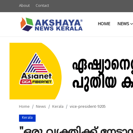
About
Contact
HOME
NEWS
Home
About
Contact
News
Akshaya News
Agriculture
Home
News
Kerala
vice-president-9205
Business
Kerala
Classifieds
"ഒരു വ്യക്തിക്ക് നേട