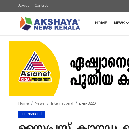
About
Contact
HOME
NEWS
Home
About
Contact
News
Akshaya News
Agriculture
Home
News
International
p-m-8220
Business
International
Classifieds
സൈപ്രസ്, ക്യാനഡ, 