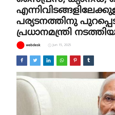
എന്നിവിടങ്ങളിലേക്കുള്
Education
പര്യടനത്തിനു പുറപ്പെ
Entertainment
പ്രധാനമന്ത്രി നടത്ത
Health
Obituary
Jun 15, 2025
webdesk
Sports
Travel & Tourism
Technology
Gallery
E-Paper