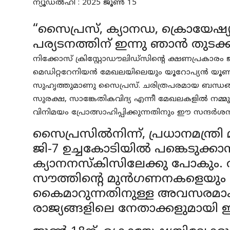
ന്യൂഡൽഹി : 2025 ജൂൺ 15
“സൈപ്രസ്, ക്യാനഡ, ക്രൊയേഷ്യ എ
പര്യടനത്തിന് ഇന്നു ഞാൻ തുടക
നിക്കോസ് ക്രിസ്റ്റോഡൗലിഡ്സിന്റെ ക്ഷണപ്രകാരം
മെഡിറ്ററേനിയൻ മേഖലയിലെയും യൂറോപ്യൻ യൂണി
സുഹൃത്തുമാണു സൈപ്രസ്. ചരിത്രപരമായ ബന്ധങ്ങൾ ക
സുരക്ഷ, സാങ്കേതികവിദ്യ എന്നീ മേഖലകളിൽ നമ്മുട
വിനിമയം പ്രോത്സാഹിപ്പിക്കുന്നതിനും ഈ സന്ദ
സൈപ്രസിൽനിന്ന്, പ്രധാനമന്ത്ര
ജി-7 ഉച്ചകോടിയിൽ പങ്കെടുക്
ക്യാനനസ്കിസിലേക്കു പോകും.
സൗത്തിന്റെ മുൻഗണനകളെയും കുറ
കൈമാറുന്നതിനുള്ള അവസരമാകു
രാജ്യങ്ങളിലെ നേതാക്കളുമായി