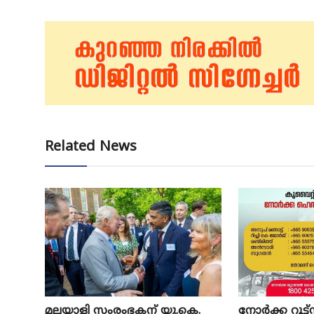
Related News
മലയാളി സംരംഭകന് യു.കെ.
നോര്‍ക്ക റൂട്