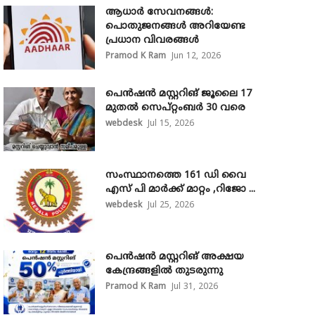
ആധാർ സേവനങ്ങൾ:
പൊതുജനങ്ങൾ അറിയേണ്ട
പ്രധാന വിവരങ്ങൾ
Pramod K Ram
Jun 12, 2026
പെൻഷൻ മസ്റ്ററിങ് ജൂലൈ 17
മുതൽ സെപ്റ്റംബർ 30 വരെ
webdesk
Jul 15, 2026
സംസ്ഥാനത്തെ 161 ഡി വൈ
എസ് പി മാർക്ക് മാറ്റം ,റിജോ ...
webdesk
Jul 25, 2026
പെൻഷൻ മസ്റ്ററിങ് അക്ഷയ
കേന്ദ്രങ്ങളിൽ തുടരുന്നു
Pramod K Ram
Jul 31, 2026