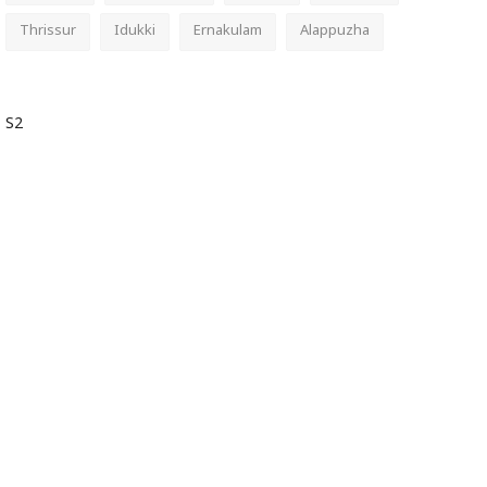
Thrissur
Idukki
Ernakulam
Alappuzha
S2