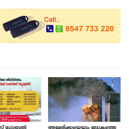
ട്സ് ഗ്ലോബൽ
അ​മേ​രി​ക്ക​യെ​യും ലോ​ക​ത്തെ​