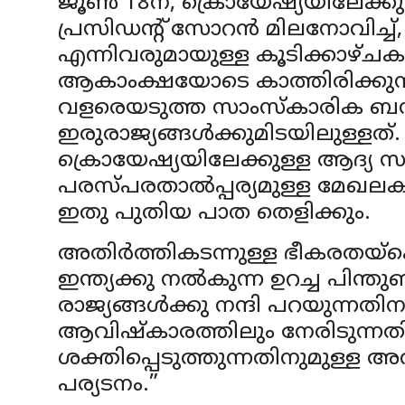
ജൂൺ 18ന്, ക്രൊയേഷ്യയിലേക്കു
പ്രസിഡന്റ് സോറൻ മിലനോവിച്ച്, പ
എന്നിവരുമായുള്ള കൂടിക്കാഴ്
ആകാംക്ഷയോടെ കാത്തിരിക്കുന്നു
വളരെയടുത്ത സാംസ്കാരിക ബന
ഇരുരാജ്യങ്ങൾക്കുമിടയിലുള്ളത്. 
ക്രൊയേഷ്യയിലേക്കുള്ള ആദ്യ 
പരസ്പരതാൽപ്പര്യമുള്ള മേഖ
ഇതു പുതിയ പാത തെളിക്കും.
അതിർത്തികടന്നുള്ള ഭീകരതയ്ക്
ഇന്ത്യക്കു നൽകുന്ന ഉറച്ച പിന്ത
രാജ്യങ്ങൾക്കു നന്ദി പറയുന്നതി
ആവിഷ്കാരത്തിലും നേരിടുന
ശക്തിപ്പെടുത്തുന്നതിനുമുള്ള 
പര്യടനം.”