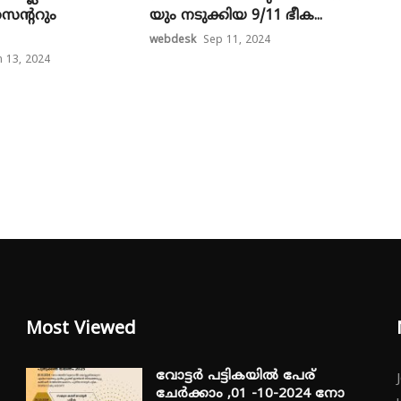
െന്ററും
യും ന​ടു​ക്കി​യ 9/11 ഭീ​ക​...
webdesk
Sep 11, 2024
n 13, 2024
Most Viewed
വോട്ടർ പട്ടികയിൽ പേര്
ചേർക്കാം ,01 -10-2024 നോ