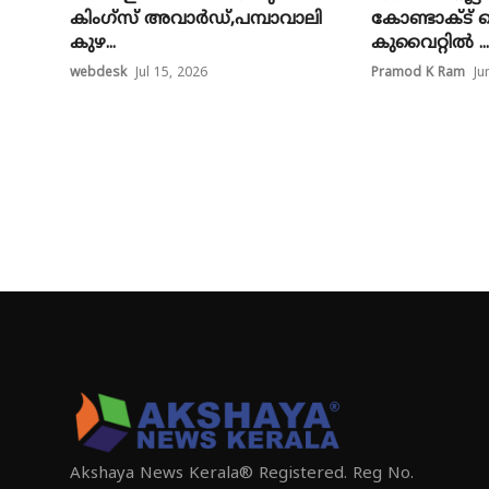
കിംഗ്‌സ് അവാര്‍ഡ്,പമ്പാവാലി
കോണ്ടാക്ട് സ
കുഴ...
കുവൈറ്റിൽ ...
webdesk
Jul 15, 2026
Pramod K Ram
Ju
Akshaya News Kerala® Registered. Reg No.